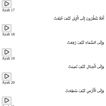
Ayah
17
أَفَلَا يَنْظُرُونَ إِلَى الْإِبِلِ كَيْفَ خُلِقَتْ
Ayah
18
وَإِلَى السَّمَاءِ كَيْفَ رُفِعَتْ
Ayah
19
وَإِلَى الْجِبَالِ كَيْفَ نُصِبَتْ
Ayah
20
وَإِلَى الْأَرْضِ كَيْفَ سُطِحَتْ