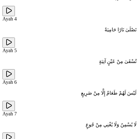
Ayah
4
تَصْلَىٰ نَارًا حَامِيَةً
Ayah
5
تُسْقَىٰ مِنْ عَيْنٍ آنِيَةٍ
Ayah
6
لَيْسَ لَهُمْ طَعَامٌ إِلَّا مِنْ ضَرِيعٍ
Ayah
7
لَا يُسْمِنُ وَلَا يُغْنِي مِنْ جُوعٍ