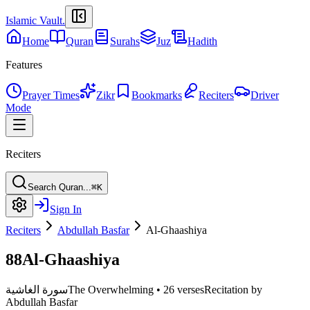
Islamic Vault
.
Home
Quran
Surahs
Juz
Hadith
Features
Prayer Times
Zikr
Bookmarks
Reciters
Driver
Mode
Reciters
Search Quran...
⌘K
Sign In
Reciters
Abdullah Basfar
Al-Ghaashiya
88
Al-Ghaashiya
سورة الغاشية
The Overwhelming
•
26 verses
Recitation by
Abdullah Basfar