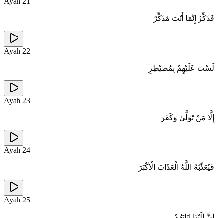
Ayah
21
فَذَكِّرْ إِنَّمَا أَنْتَ مُذَكِّرٌ
Ayah
22
لَسْتَ عَلَيْهِمْ بِمُصَيْطِرٍ
Ayah
23
إِلَّا مَنْ تَوَلَّىٰ وَكَفَرَ
Ayah
24
فَيُعَذِّبُهُ اللَّهُ الْعَذَابَ الْأَكْبَرَ
Ayah
25
إِنَّ إِلَيْنَا إِيَابَهُمْ