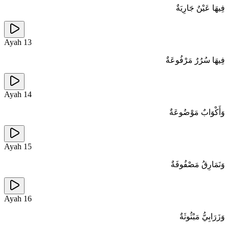
فِيهَا عَيْنٌ جَارِيَةٌ
Ayah
13
فِيهَا سُرُرٌ مَرْفُوعَةٌ
Ayah
14
وَأَكْوَابٌ مَوْضُوعَةٌ
Ayah
15
وَنَمَارِقُ مَصْفُوفَةٌ
Ayah
16
وَزَرَابِيُّ مَبْثُوثَةٌ