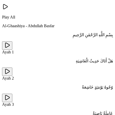
Play All
Al-Ghaashiya
-
Abdullah Basfar
بِسْمِ اللَّهِ الرَّحْمَٰنِ الرَّحِيمِ
Ayah
1
هَلْ أَتَاكَ حَدِيثُ الْغَاشِيَةِ
Ayah
2
وُجُوهٌ يَوْمَئِذٍ خَاشِعَةٌ
Ayah
3
عَامِلَةٌ نَاصِبَةٌ