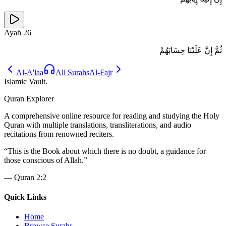
Ayah
26
ثُمَّ إِنَّ عَلَيْنَا حِسَابَهُمْ
Al-A'laa
All Surahs
Al-Fajr
Islamic Vault
.
Quran Explorer
A comprehensive online resource for reading and studying the Holy
Quran with multiple translations, transliterations, and audio
recitations from renowned reciters.
“
This is the Book about which there is no doubt, a guidance for
those conscious of Allah.
”
—
Quran 2:2
Quick Links
Home
Browse Surahs