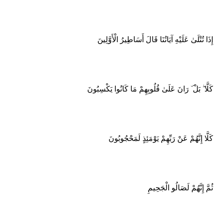
إِذَا تُتْلَىٰ عَلَيْهِ آيَاتُنَا قَالَ أَسَاطِيرُ الْأَوَّلِينَ
كَلَّا ۖ بَلْ ۜ رَانَ عَلَىٰ قُلُوبِهِمْ مَا كَانُوا يَكْسِبُونَ
كَلَّا إِنَّهُمْ عَنْ رَبِّهِمْ يَوْمَئِذٍ لَمَحْجُوبُونَ
ثُمَّ إِنَّهُمْ لَصَالُو الْجَحِيمِ