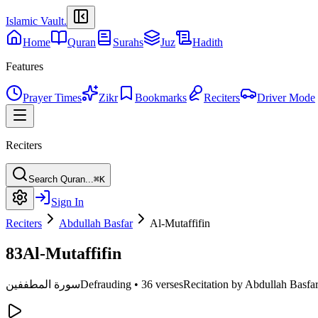
Islamic Vault
.
Home
Quran
Surahs
Juz
Hadith
Features
Prayer Times
Zikr
Bookmarks
Reciters
Driver Mode
Reciters
Search Quran...
⌘K
Sign In
Reciters
Abdullah Basfar
Al-Mutaffifin
83
Al-Mutaffifin
سورة المطففين
Defrauding
•
36 verses
Recitation by Abdullah Basfa