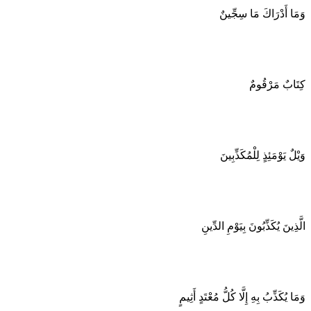
وَمَا أَدْرَاكَ مَا سِجِّينٌ
كِتَابٌ مَرْقُومٌ
وَيْلٌ يَوْمَئِذٍ لِلْمُكَذِّبِينَ
الَّذِينَ يُكَذِّبُونَ بِيَوْمِ الدِّينِ
وَمَا يُكَذِّبُ بِهِ إِلَّا كُلُّ مُعْتَدٍ أَثِيمٍ