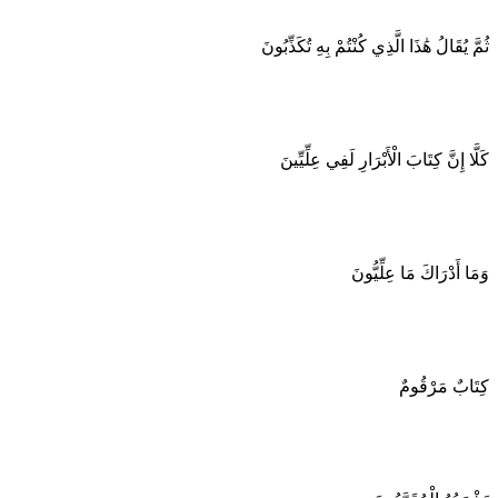
ثُمَّ يُقَالُ هَٰذَا الَّذِي كُنْتُمْ بِهِ تُكَذِّبُونَ
كَلَّا إِنَّ كِتَابَ الْأَبْرَارِ لَفِي عِلِّيِّينَ
وَمَا أَدْرَاكَ مَا عِلِّيُّونَ
كِتَابٌ مَرْقُومٌ