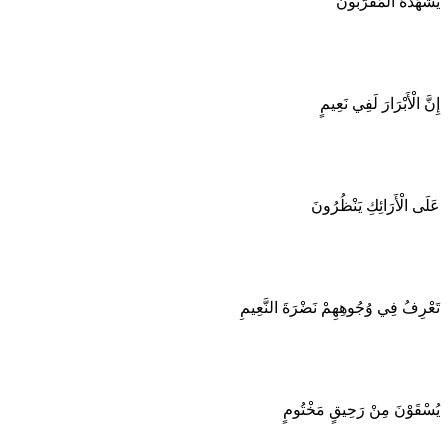
يَشْهَدُهُ الْمُقَرَّبُونَ
إِنَّ الْأَبْرَارَ لَفِي نَعِيمٍ
عَلَى الْأَرَائِكِ يَنْظُرُونَ
تَعْرِفُ فِي وُجُوهِهِمْ نَضْرَةَ النَّعِيمِ
يُسْقَوْنَ مِنْ رَحِيقٍ مَخْتُومٍ