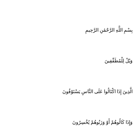
بِسْمِ اللَّهِ الرَّحْمَٰنِ الرَّحِيمِ
وَيْلٌ لِلْمُطَفِّفِينَ
الَّذِينَ إِذَا اكْتَالُوا عَلَى النَّاسِ يَسْتَوْفُونَ
وَإِذَا كَالُوهُمْ أَوْ وَزَنُوهُمْ يُخْسِرُونَ