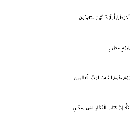
أَلَا يَظُنُّ أُولَٰئِكَ أَنَّهُمْ مَبْعُوثُونَ
لِيَوْمٍ عَظِيمٍ
يَوْمَ يَقُومُ النَّاسُ لِرَبِّ الْعَالَمِينَ
كَلَّا إِنَّ كِتَابَ الْفُجَّارِ لَفِي سِجِّينٍ