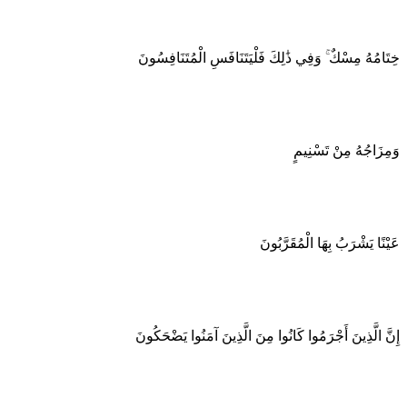
خِتَامُهُ مِسْكٌ ۚ وَفِي ذَٰلِكَ فَلْيَتَنَافَسِ الْمُتَنَافِسُونَ
وَمِزَاجُهُ مِنْ تَسْنِيمٍ
عَيْنًا يَشْرَبُ بِهَا الْمُقَرَّبُونَ
إِنَّ الَّذِينَ أَجْرَمُوا كَانُوا مِنَ الَّذِينَ آمَنُوا يَضْحَكُونَ