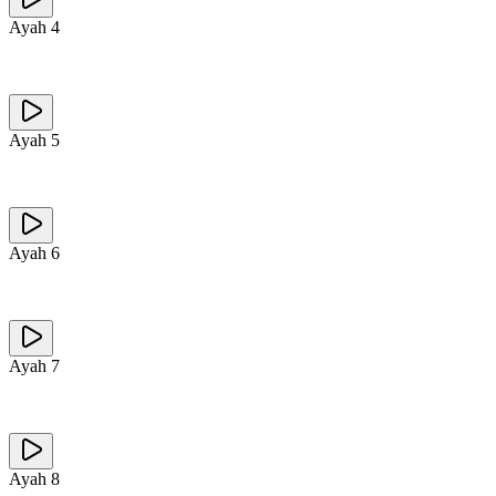
Ayah
4
Ayah
5
Ayah
6
Ayah
7
Ayah
8