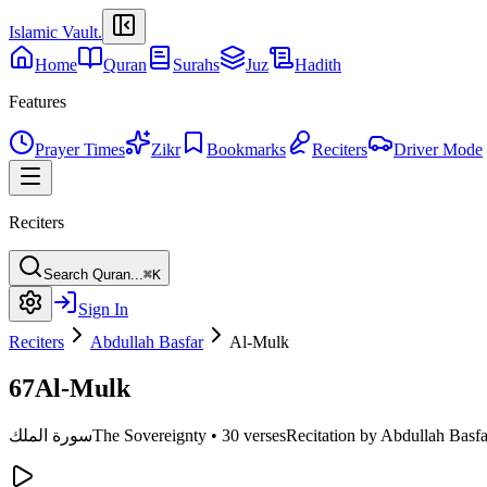
Islamic Vault
.
Home
Quran
Surahs
Juz
Hadith
Features
Prayer Times
Zikr
Bookmarks
Reciters
Driver Mode
Reciters
Search Quran...
⌘K
Sign In
Reciters
Abdullah Basfar
Al-Mulk
67
Al-Mulk
Recitation by Abdullah Basfa
30 verses
•
The Sovereignty
سورة الملك