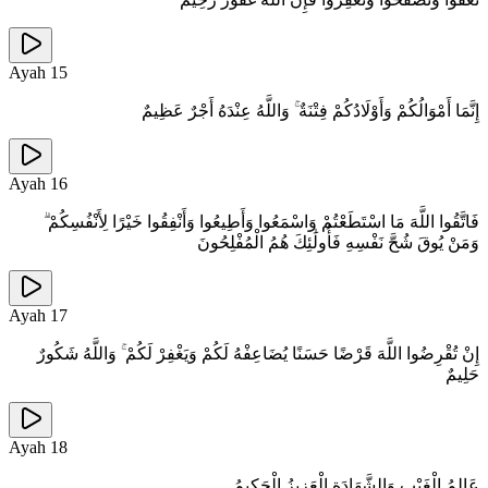
Ayah
15
إِنَّمَا أَمْوَالُكُمْ وَأَوْلَادُكُمْ فِتْنَةٌ ۚ وَاللَّهُ عِنْدَهُ أَجْرٌ عَظِيمٌ
Ayah
16
فَاتَّقُوا اللَّهَ مَا اسْتَطَعْتُمْ وَاسْمَعُوا وَأَطِيعُوا وَأَنْفِقُوا خَيْرًا لِأَنْفُسِكُمْ ۗ
وَمَنْ يُوقَ شُحَّ نَفْسِهِ فَأُولَٰئِكَ هُمُ الْمُفْلِحُونَ
Ayah
17
إِنْ تُقْرِضُوا اللَّهَ قَرْضًا حَسَنًا يُضَاعِفْهُ لَكُمْ وَيَغْفِرْ لَكُمْ ۚ وَاللَّهُ شَكُورٌ
حَلِيمٌ
Ayah
18
عَالِمُ الْغَيْبِ وَالشَّهَادَةِ الْعَزِيزُ الْحَكِيمُ