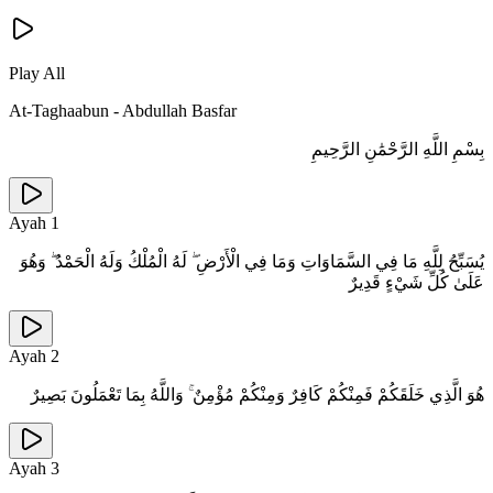
Play All
At-Taghaabun
-
Abdullah Basfar
بِسْمِ اللَّهِ الرَّحْمَٰنِ الرَّحِيمِ
Ayah
1
يُسَبِّحُ لِلَّهِ مَا فِي السَّمَاوَاتِ وَمَا فِي الْأَرْضِ ۖ لَهُ الْمُلْكُ وَلَهُ الْحَمْدُ ۖ وَهُوَ
عَلَىٰ كُلِّ شَيْءٍ قَدِيرٌ
Ayah
2
هُوَ الَّذِي خَلَقَكُمْ فَمِنْكُمْ كَافِرٌ وَمِنْكُمْ مُؤْمِنٌ ۚ وَاللَّهُ بِمَا تَعْمَلُونَ بَصِيرٌ
Ayah
3