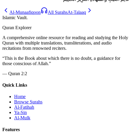
Al-Munaafiqoon
All Surahs
At-Talaaq
Islamic Vault
.
Quran Explorer
A comprehensive online resource for reading and studying the Holy
Quran with multiple translations, transliterations, and audio
recitations from renowned reciters.
“
This is the Book about which there is no doubt, a guidance for
those conscious of Allah.
”
—
Quran 2:2
Quick Links
Home
Browse Surahs
Al-Fatihah
Ya-Sin
Al-Mulk
Features