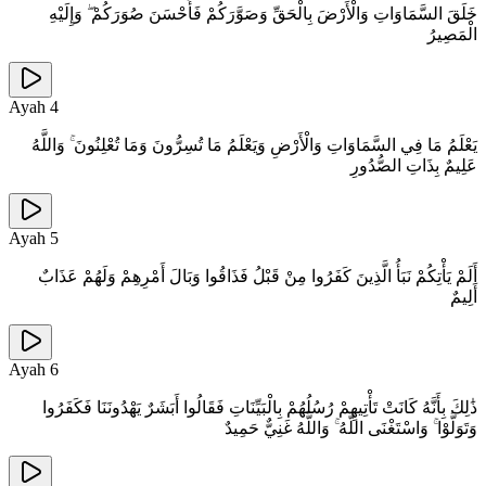
خَلَقَ السَّمَاوَاتِ وَالْأَرْضَ بِالْحَقِّ وَصَوَّرَكُمْ فَأَحْسَنَ صُوَرَكُمْ ۖ وَإِلَيْهِ
الْمَصِيرُ
Ayah
4
يَعْلَمُ مَا فِي السَّمَاوَاتِ وَالْأَرْضِ وَيَعْلَمُ مَا تُسِرُّونَ وَمَا تُعْلِنُونَ ۚ وَاللَّهُ
عَلِيمٌ بِذَاتِ الصُّدُورِ
Ayah
5
أَلَمْ يَأْتِكُمْ نَبَأُ الَّذِينَ كَفَرُوا مِنْ قَبْلُ فَذَاقُوا وَبَالَ أَمْرِهِمْ وَلَهُمْ عَذَابٌ
أَلِيمٌ
Ayah
6
ذَٰلِكَ بِأَنَّهُ كَانَتْ تَأْتِيهِمْ رُسُلُهُمْ بِالْبَيِّنَاتِ فَقَالُوا أَبَشَرٌ يَهْدُونَنَا فَكَفَرُوا
وَتَوَلَّوْا ۚ وَاسْتَغْنَى اللَّهُ ۚ وَاللَّهُ غَنِيٌّ حَمِيدٌ