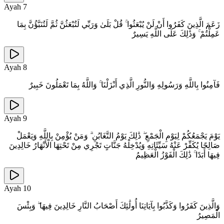
Ayah
7
زَعَمَ الَّذِينَ كَفَرُوا أَنْ لَنْ يُبْعَثُوا ۚ قُلْ بَلَىٰ وَرَبِّي لَتُبْعَثُنَّ ثُمَّ لَتُنَبَّؤُنَّ بِمَا
عَمِلْتُمْ ۚ وَذَٰلِكَ عَلَى اللَّهِ يَسِيرٌ
Ayah
8
فَآمِنُوا بِاللَّهِ وَرَسُولِهِ وَالنُّورِ الَّذِي أَنْزَلْنَا ۚ وَاللَّهُ بِمَا تَعْمَلُونَ خَبِيرٌ
Ayah
9
يَوْمَ يَجْمَعُكُمْ لِيَوْمِ الْجَمْعِ ۖ ذَٰلِكَ يَوْمُ التَّغَابُنِ ۗ وَمَنْ يُؤْمِنْ بِاللَّهِ وَيَعْمَلْ
صَالِحًا يُكَفِّرْ عَنْهُ سَيِّئَاتِهِ وَيُدْخِلْهُ جَنَّاتٍ تَجْرِي مِنْ تَحْتِهَا الْأَنْهَارُ خَالِدِينَ
فِيهَا أَبَدًا ۚ ذَٰلِكَ الْفَوْزُ الْعَظِيمُ
Ayah
10
وَالَّذِينَ كَفَرُوا وَكَذَّبُوا بِآيَاتِنَا أُولَٰئِكَ أَصْحَابُ النَّارِ خَالِدِينَ فِيهَا ۖ وَبِئْسَ
الْمَصِيرُ