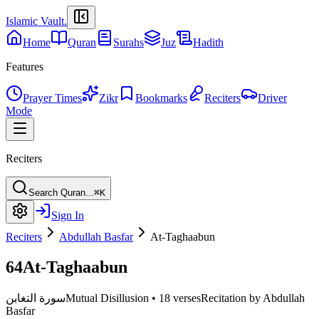
Islamic Vault
.
Home
Quran
Surahs
Juz
Hadith
Features
Prayer Times
Zikr
Bookmarks
Reciters
Driver
Mode
Reciters
Search Quran...
⌘K
Sign In
Reciters
Abdullah Basfar
At-Taghaabun
64
At-Taghaabun
Recitation by Abdullah
18 verses
•
Mutual Disillusion
سورة التغابن
Basfar