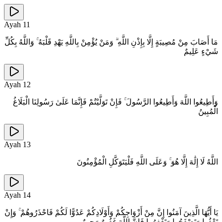
Ayah
11
مَا أَصَابَ مِنْ مُصِيبَةٍ إِلَّا بِإِذْنِ اللَّهِ ۗ وَمَنْ يُؤْمِنْ بِاللَّهِ يَهْدِ قَلْبَهُ ۚ وَاللَّهُ بِكُلِّ
شَيْءٍ عَلِيمٌ
Ayah
12
وَأَطِيعُوا اللَّهَ وَأَطِيعُوا الرَّسُولَ ۚ فَإِنْ تَوَلَّيْتُمْ فَإِنَّمَا عَلَىٰ رَسُولِنَا الْبَلَاغُ
الْمُبِينُ
Ayah
13
اللَّهُ لَا إِلَٰهَ إِلَّا هُوَ ۚ وَعَلَى اللَّهِ فَلْيَتَوَكَّلِ الْمُؤْمِنُونَ
Ayah
14
يَا أَيُّهَا الَّذِينَ آمَنُوا إِنَّ مِنْ أَزْوَاجِكُمْ وَأَوْلَادِكُمْ عَدُوًّا لَكُمْ فَاحْذَرُوهُمْ ۚ وَإِنْ
تَعْفُوا وَتَصْفَحُوا وَتَغْفِرُوا فَإِنَّ اللَّهَ غَفُورٌ رَحِيمٌ