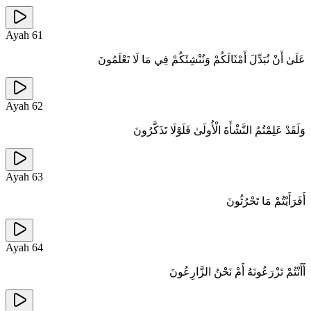
Ayah
61
عَلَىٰ أَنْ نُبَدِّلَ أَمْثَالَكُمْ وَنُنْشِئَكُمْ فِي مَا لَا تَعْلَمُونَ
Ayah
62
وَلَقَدْ عَلِمْتُمُ النَّشْأَةَ الْأُولَىٰ فَلَوْلَا تَذَكَّرُونَ
Ayah
63
أَفَرَأَيْتُمْ مَا تَحْرُثُونَ
Ayah
64
أَأَنْتُمْ تَزْرَعُونَهُ أَمْ نَحْنُ الزَّارِعُونَ