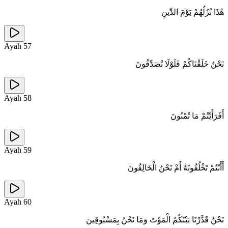
هَٰذَا نُزُلُهُمْ يَوْمَ الدِّينِ
Ayah
57
نَحْنُ خَلَقْنَاكُمْ فَلَوْلَا تُصَدِّقُونَ
Ayah
58
أَفَرَأَيْتُمْ مَا تُمْنُونَ
Ayah
59
أَأَنْتُمْ تَخْلُقُونَهُ أَمْ نَحْنُ الْخَالِقُونَ
Ayah
60
نَحْنُ قَدَّرْنَا بَيْنَكُمُ الْمَوْتَ وَمَا نَحْنُ بِمَسْبُوقِينَ