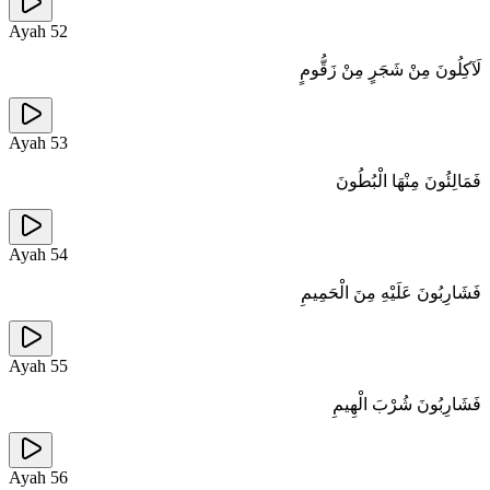
Ayah
52
لَآكِلُونَ مِنْ شَجَرٍ مِنْ زَقُّومٍ
Ayah
53
فَمَالِئُونَ مِنْهَا الْبُطُونَ
Ayah
54
فَشَارِبُونَ عَلَيْهِ مِنَ الْحَمِيمِ
Ayah
55
فَشَارِبُونَ شُرْبَ الْهِيمِ
Ayah
56