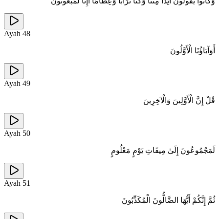
وَكَانُوا يَقُولُونَ أَئِذَا مِتْنَا وَكُنَّا تُرَابًا وَعِظَامًا أَإِنَّا لَمَبْعُوثُونَ
Ayah
48
أَوَآبَاؤُنَا الْأَوَّلُونَ
Ayah
49
قُلْ إِنَّ الْأَوَّلِينَ وَالْآخِرِينَ
Ayah
50
لَمَجْمُوعُونَ إِلَىٰ مِيقَاتِ يَوْمٍ مَعْلُومٍ
Ayah
51
ثُمَّ إِنَّكُمْ أَيُّهَا الضَّالُّونَ الْمُكَذِّبُونَ