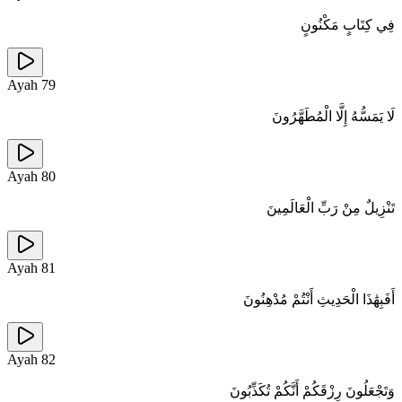
فِي كِتَابٍ مَكْنُونٍ
Ayah
79
لَا يَمَسُّهُ إِلَّا الْمُطَهَّرُونَ
Ayah
80
تَنْزِيلٌ مِنْ رَبِّ الْعَالَمِينَ
Ayah
81
أَفَبِهَٰذَا الْحَدِيثِ أَنْتُمْ مُدْهِنُونَ
Ayah
82
وَتَجْعَلُونَ رِزْقَكُمْ أَنَّكُمْ تُكَذِّبُونَ