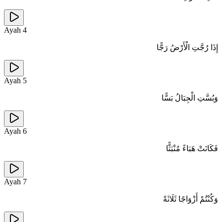
Ayah
4
إِذَا رُجَّتِ الْأَرْضُ رَجًّا
Ayah
5
وَبُسَّتِ الْجِبَالُ بَسًّا
Ayah
6
فَكَانَتْ هَبَاءً مُنْبَثًّا
Ayah
7
وَكُنْتُمْ أَزْوَاجًا ثَلَاثَةً