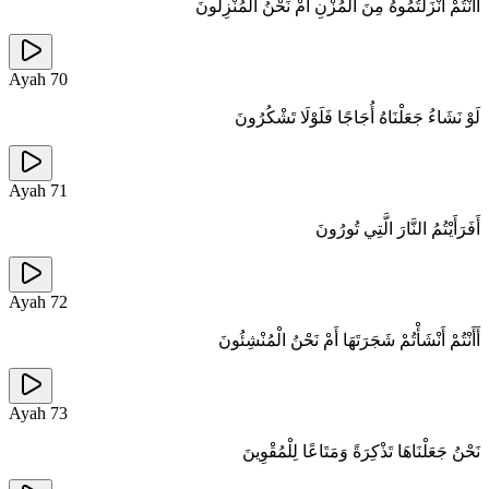
أَأَنْتُمْ أَنْزَلْتُمُوهُ مِنَ الْمُزْنِ أَمْ نَحْنُ الْمُنْزِلُونَ
Ayah
70
لَوْ نَشَاءُ جَعَلْنَاهُ أُجَاجًا فَلَوْلَا تَشْكُرُونَ
Ayah
71
أَفَرَأَيْتُمُ النَّارَ الَّتِي تُورُونَ
Ayah
72
أَأَنْتُمْ أَنْشَأْتُمْ شَجَرَتَهَا أَمْ نَحْنُ الْمُنْشِئُونَ
Ayah
73
نَحْنُ جَعَلْنَاهَا تَذْكِرَةً وَمَتَاعًا لِلْمُقْوِينَ