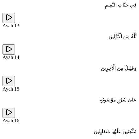
فِي جَنَّاتِ النَّعِيمِ
Ayah
13
ثُلَّةٌ مِنَ الْأَوَّلِينَ
Ayah
14
وَقَلِيلٌ مِنَ الْآخِرِينَ
Ayah
15
عَلَىٰ سُرُرٍ مَوْضُونَةٍ
Ayah
16
مُتَّكِئِينَ عَلَيْهَا مُتَقَابِلِينَ