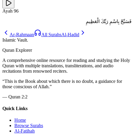
Ayah
96
فَسَبِّحْ بِاسْمِ رَبِّكَ الْعَظِيمِ
Ar-Rahmaan
All Surahs
Al-Hadid
Islamic Vault
.
Quran Explorer
A comprehensive online resource for reading and studying the Holy
Quran with multiple translations, transliterations, and audio
recitations from renowned reciters.
“
This is the Book about which there is no doubt, a guidance for
those conscious of Allah.
”
—
Quran 2:2
Quick Links
Home
Browse Surahs
Al-Fatihah