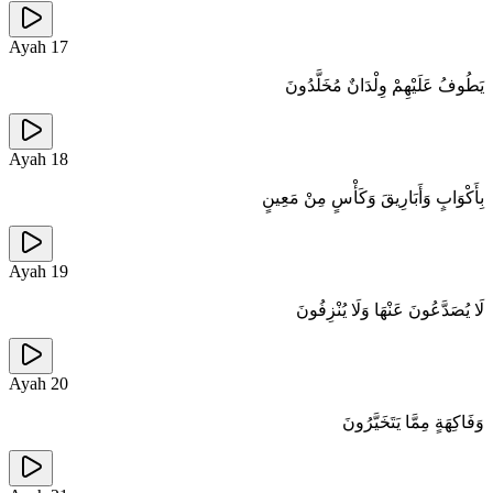
Ayah
17
يَطُوفُ عَلَيْهِمْ وِلْدَانٌ مُخَلَّدُونَ
Ayah
18
بِأَكْوَابٍ وَأَبَارِيقَ وَكَأْسٍ مِنْ مَعِينٍ
Ayah
19
لَا يُصَدَّعُونَ عَنْهَا وَلَا يُنْزِفُونَ
Ayah
20
وَفَاكِهَةٍ مِمَّا يَتَخَيَّرُونَ