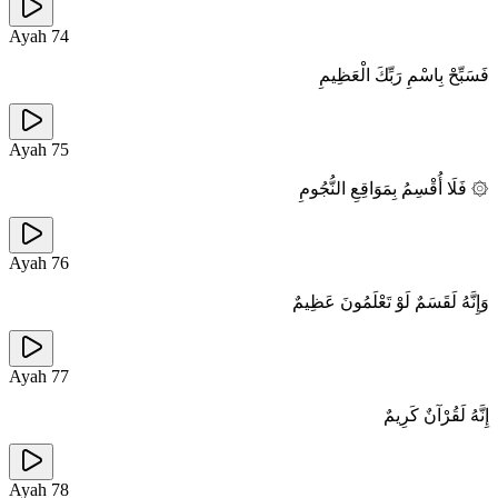
Ayah
74
فَسَبِّحْ بِاسْمِ رَبِّكَ الْعَظِيمِ
Ayah
75
۞ فَلَا أُقْسِمُ بِمَوَاقِعِ النُّجُومِ
Ayah
76
وَإِنَّهُ لَقَسَمٌ لَوْ تَعْلَمُونَ عَظِيمٌ
Ayah
77
إِنَّهُ لَقُرْآنٌ كَرِيمٌ
Ayah
78