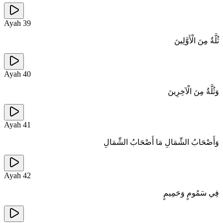
Ayah
39
ثُلَّةٌ مِنَ الْأَوَّلِينَ
Ayah
40
وَثُلَّةٌ مِنَ الْآخِرِينَ
Ayah
41
وَأَصْحَابُ الشِّمَالِ مَا أَصْحَابُ الشِّمَالِ
Ayah
42
فِي سَمُومٍ وَحَمِيمٍ