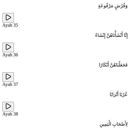
وَفُرُشٍ مَرْفُوعَةٍ
Ayah
35
إِنَّا أَنْشَأْنَاهُنَّ إِنْشَاءً
Ayah
36
فَجَعَلْنَاهُنَّ أَبْكَارًا
Ayah
37
عُرُبًا أَتْرَابًا
Ayah
38
لِأَصْحَابِ الْيَمِينِ