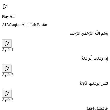
Play All
Al-Waaqia
-
Abdullah Basfar
بِسْمِ اللَّهِ الرَّحْمَٰنِ الرَّحِيمِ
Ayah
1
إِذَا وَقَعَتِ الْوَاقِعَةُ
Ayah
2
لَيْسَ لِوَقْعَتِهَا كَاذِبَةٌ
Ayah
3
خَافِضَةٌ رَافِعَةٌ