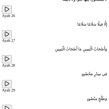
Ayah
26
إِلَّا قِيلًا سَلَامًا سَلَامًا
Ayah
27
وَأَصْحَابُ الْيَمِينِ مَا أَصْحَابُ الْيَمِينِ
Ayah
28
فِي سِدْرٍ مَخْضُودٍ
Ayah
29
وَطَلْحٍ مَنْضُودٍ