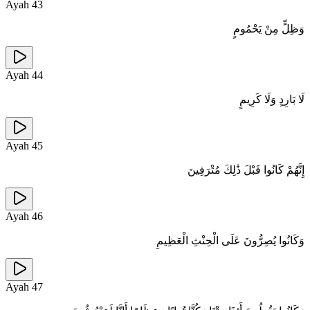
Ayah
43
وَظِلٍّ مِنْ يَحْمُومٍ
Ayah
44
لَا بَارِدٍ وَلَا كَرِيمٍ
Ayah
45
إِنَّهُمْ كَانُوا قَبْلَ ذَٰلِكَ مُتْرَفِينَ
Ayah
46
وَكَانُوا يُصِرُّونَ عَلَى الْحِنْثِ الْعَظِيمِ
Ayah
47