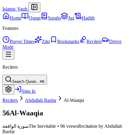
Islamic Vault
.
Home
Quran
Surahs
Juz
Hadith
Features
Prayer Times
Zikr
Bookmarks
Reciters
Driver
Mode
Reciters
Search Quran...
⌘K
Sign In
Reciters
Abdullah Basfar
Al-Waaqia
56
Al-Waaqia
Recitation by Abdullah
96 verses
•
The Inevitable
سورة الواقعة
Basfar