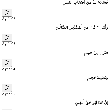
فَسَلَامٌ لَكَ مِنْ أَصْحَابِ الْيَمِينِ
Ayah
92
وَأَمَّا إِنْ كَانَ مِنَ الْمُكَذِّبِينَ الضَّالِّينَ
Ayah
93
فَنُزُلٌ مِنْ حَمِيمٍ
Ayah
94
وَتَصْلِيَةُ جَحِيمٍ
Ayah
95
إِنَّ هَٰذَا لَهُوَ حَقُّ الْيَقِينِ