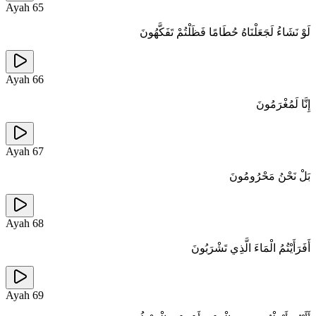
Ayah
65
لَوْ نَشَاءُ لَجَعَلْنَاهُ حُطَامًا فَظَلْتُمْ تَفَكَّهُونَ
Ayah
66
إِنَّا لَمُغْرَمُونَ
Ayah
67
بَلْ نَحْنُ مَحْرُومُونَ
Ayah
68
أَفَرَأَيْتُمُ الْمَاءَ الَّذِي تَشْرَبُونَ
Ayah
69