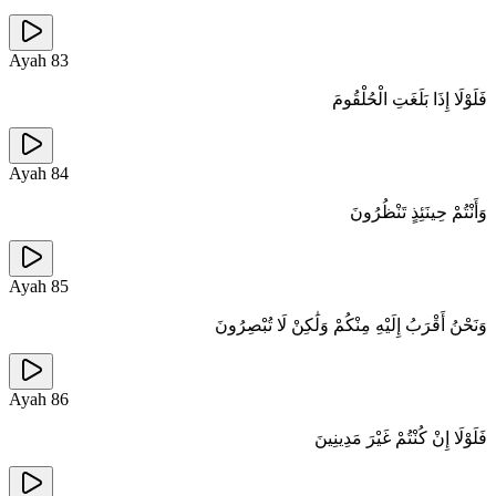
Ayah
83
فَلَوْلَا إِذَا بَلَغَتِ الْحُلْقُومَ
Ayah
84
وَأَنْتُمْ حِينَئِذٍ تَنْظُرُونَ
Ayah
85
وَنَحْنُ أَقْرَبُ إِلَيْهِ مِنْكُمْ وَلَٰكِنْ لَا تُبْصِرُونَ
Ayah
86
فَلَوْلَا إِنْ كُنْتُمْ غَيْرَ مَدِينِينَ