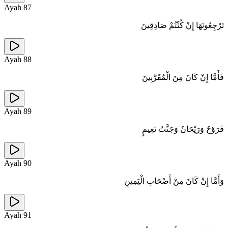
Ayah
87
تَرْجِعُونَهَا إِنْ كُنْتُمْ صَادِقِينَ
Ayah
88
فَأَمَّا إِنْ كَانَ مِنَ الْمُقَرَّبِينَ
Ayah
89
فَرَوْحٌ وَرَيْحَانٌ وَجَنَّتُ نَعِيمٍ
Ayah
90
وَأَمَّا إِنْ كَانَ مِنْ أَصْحَابِ الْيَمِينِ
Ayah
91