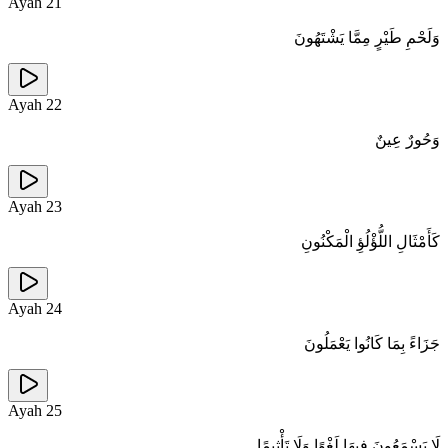
Ayah
21
وَلَحْمِ طَيْرٍ مِمَّا يَشْتَهُونَ
Ayah
22
وَحُورٌ عِينٌ
Ayah
23
كَأَمْثَالِ اللُّؤْلُؤِ الْمَكْنُونِ
Ayah
24
جَزَاءً بِمَا كَانُوا يَعْمَلُونَ
Ayah
25
لَا يَسْمَعُونَ فِيهَا لَغْوًا وَلَا تَأْثِيمًا