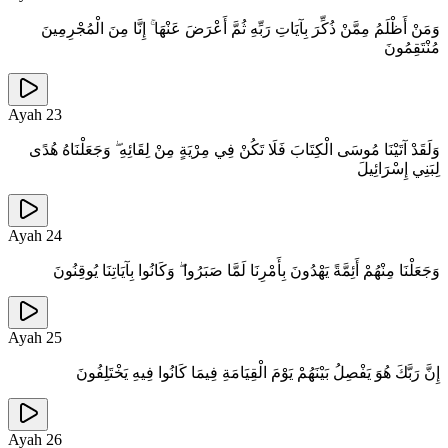
وَمَنْ أَظْلَمُ مِمَّنْ ذُكِّرَ بِآيَاتِ رَبِّهِ ثُمَّ أَعْرَضَ عَنْهَا ۚ إِنَّا مِنَ الْمُجْرِمِينَ
مُنْتَقِمُونَ
Ayah
23
وَلَقَدْ آتَيْنَا مُوسَى الْكِتَابَ فَلَا تَكُنْ فِي مِرْيَةٍ مِنْ لِقَائِهِ ۖ وَجَعَلْنَاهُ هُدًى
لِبَنِي إِسْرَائِيلَ
Ayah
24
وَجَعَلْنَا مِنْهُمْ أَئِمَّةً يَهْدُونَ بِأَمْرِنَا لَمَّا صَبَرُوا ۖ وَكَانُوا بِآيَاتِنَا يُوقِنُونَ
Ayah
25
إِنَّ رَبَّكَ هُوَ يَفْصِلُ بَيْنَهُمْ يَوْمَ الْقِيَامَةِ فِيمَا كَانُوا فِيهِ يَخْتَلِفُونَ
Ayah
26