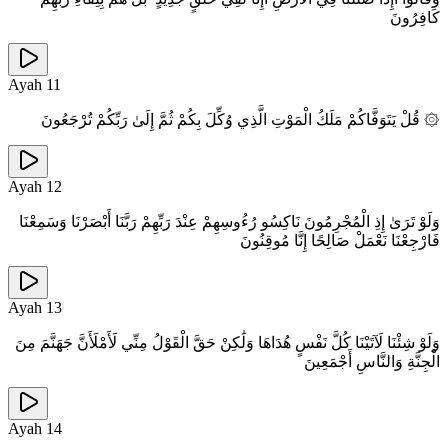
كَافِرُونَ
Ayah
11
۞ قُلْ يَتَوَفَّاكُمْ مَلَكُ الْمَوْتِ الَّذِي وُكِّلَ بِكُمْ ثُمَّ إِلَىٰ رَبِّكُمْ تُرْجَعُونَ
Ayah
12
وَلَوْ تَرَىٰ إِذِ الْمُجْرِمُونَ نَاكِسُو رُءُوسِهِمْ عِنْدَ رَبِّهِمْ رَبَّنَا أَبْصَرْنَا وَسَمِعْنَا
فَارْجِعْنَا نَعْمَلْ صَالِحًا إِنَّا مُوقِنُونَ
Ayah
13
وَلَوْ شِئْنَا لَآتَيْنَا كُلَّ نَفْسٍ هُدَاهَا وَلَٰكِنْ حَقَّ الْقَوْلُ مِنِّي لَأَمْلَأَنَّ جَهَنَّمَ مِنَ
الْجِنَّةِ وَالنَّاسِ أَجْمَعِينَ
Ayah
14