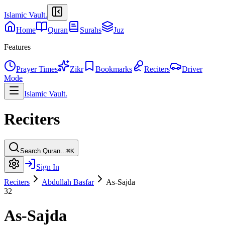
Islamic Vault
.
Home
Quran
Surahs
Juz
Features
Prayer Times
Zikr
Bookmarks
Reciters
Driver
Mode
Islamic Vault
.
Reciters
Search Quran...
⌘K
Sign In
Reciters
Abdullah Basfar
As-Sajda
32
As-Sajda