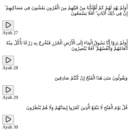
أَوَلَمْ يَهْدِ لَهُمْ كَمْ أَهْلَكْنَا مِنْ قَبْلِهِمْ مِنَ الْقُرُونِ يَمْشُونَ فِي مَسَاكِنِهِمْ ۚ
إِنَّ فِي ذَٰلِكَ لَآيَاتٍ ۖ أَفَلَا يَسْمَعُونَ
Ayah
27
أَوَلَمْ يَرَوْا أَنَّا نَسُوقُ الْمَاءَ إِلَى الْأَرْضِ الْجُرُزِ فَنُخْرِجُ بِهِ زَرْعًا تَأْكُلُ مِنْهُ
أَنْعَامُهُمْ وَأَنْفُسُهُمْ ۖ أَفَلَا يُبْصِرُونَ
Ayah
28
وَيَقُولُونَ مَتَىٰ هَٰذَا الْفَتْحُ إِنْ كُنْتُمْ صَادِقِينَ
Ayah
29
قُلْ يَوْمَ الْفَتْحِ لَا يَنْفَعُ الَّذِينَ كَفَرُوا إِيمَانُهُمْ وَلَا هُمْ يُنْظَرُونَ
Ayah
30