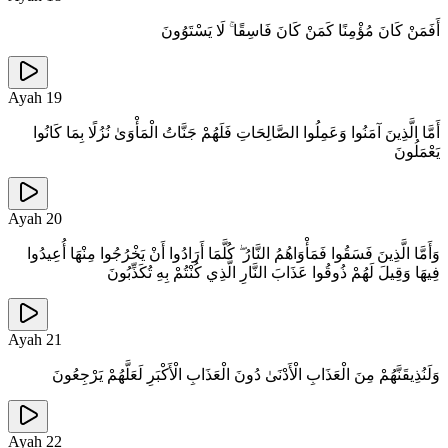
أَفَمَنْ كَانَ مُؤْمِنًا كَمَنْ كَانَ فَاسِقًا ۚ لَا يَسْتَوُونَ
Ayah
19
أَمَّا الَّذِينَ آمَنُوا وَعَمِلُوا الصَّالِحَاتِ فَلَهُمْ جَنَّاتُ الْمَأْوَىٰ نُزُلًا بِمَا كَانُوا
يَعْمَلُونَ
Ayah
20
وَأَمَّا الَّذِينَ فَسَقُوا فَمَأْوَاهُمُ النَّارُ ۖ كُلَّمَا أَرَادُوا أَنْ يَخْرُجُوا مِنْهَا أُعِيدُوا
فِيهَا وَقِيلَ لَهُمْ ذُوقُوا عَذَابَ النَّارِ الَّذِي كُنْتُمْ بِهِ تُكَذِّبُونَ
Ayah
21
وَلَنُذِيقَنَّهُمْ مِنَ الْعَذَابِ الْأَدْنَىٰ دُونَ الْعَذَابِ الْأَكْبَرِ لَعَلَّهُمْ يَرْجِعُونَ
Ayah
22