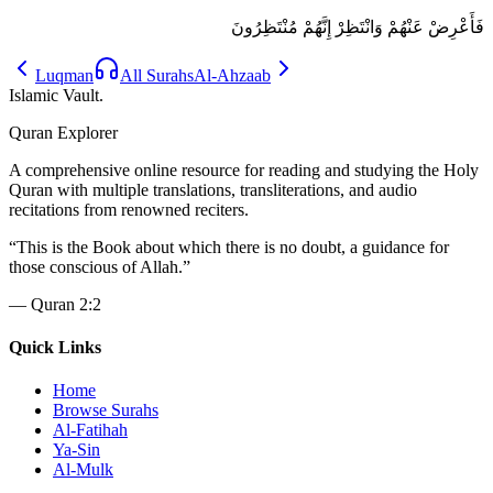
فَأَعْرِضْ عَنْهُمْ وَانْتَظِرْ إِنَّهُمْ مُنْتَظِرُونَ
Luqman
All Surahs
Al-Ahzaab
Islamic Vault
.
Quran Explorer
A comprehensive online resource for reading and studying the Holy
Quran with multiple translations, transliterations, and audio
recitations from renowned reciters.
“
This is the Book about which there is no doubt, a guidance for
those conscious of Allah.
”
—
Quran 2:2
Quick Links
Home
Browse Surahs
Al-Fatihah
Ya-Sin
Al-Mulk