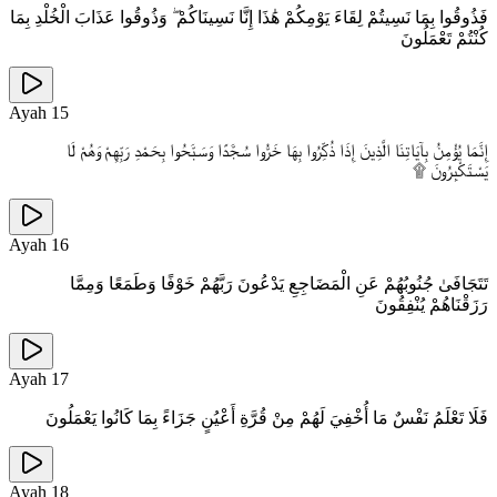
فَذُوقُوا بِمَا نَسِيتُمْ لِقَاءَ يَوْمِكُمْ هَٰذَا إِنَّا نَسِينَاكُمْ ۖ وَذُوقُوا عَذَابَ الْخُلْدِ بِمَا
كُنْتُمْ تَعْمَلُونَ
Ayah
15
إِنَّمَا يُؤْمِنُ بِآيَاتِنَا الَّذِينَ إِذَا ذُكِّرُوا بِهَا خَرُّوا سُجَّدًا وَسَبَّحُوا بِحَمْدِ رَبِّهِمْ وَهُمْ لَا
يَسْتَكْبِرُونَ ۩
Ayah
16
تَتَجَافَىٰ جُنُوبُهُمْ عَنِ الْمَضَاجِعِ يَدْعُونَ رَبَّهُمْ خَوْفًا وَطَمَعًا وَمِمَّا
رَزَقْنَاهُمْ يُنْفِقُونَ
Ayah
17
فَلَا تَعْلَمُ نَفْسٌ مَا أُخْفِيَ لَهُمْ مِنْ قُرَّةِ أَعْيُنٍ جَزَاءً بِمَا كَانُوا يَعْمَلُونَ
Ayah
18