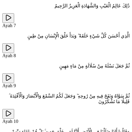
ذَٰلِكَ عَالِمُ الْغَيْبِ وَالشَّهَادَةِ الْعَزِيزُ الرَّحِيمُ
Ayah
7
الَّذِي أَحْسَنَ كُلَّ شَيْءٍ خَلَقَهُ ۖ وَبَدَأَ خَلْقَ الْإِنْسَانِ مِنْ طِينٍ
Ayah
8
ثُمَّ جَعَلَ نَسْلَهُ مِنْ سُلَالَةٍ مِنْ مَاءٍ مَهِينٍ
Ayah
9
ثُمَّ سَوَّاهُ وَنَفَخَ فِيهِ مِنْ رُوحِهِ ۖ وَجَعَلَ لَكُمُ السَّمْعَ وَالْأَبْصَارَ وَالْأَفْئِدَةَ ۚ
قَلِيلًا مَا تَشْكُرُونَ
Ayah
10
وَقَالُوا أَإِذَا ضَلَلْنَا فِي الْأَرْضِ أَإِنَّا لَفِي خَلْقٍ جَدِيدٍ ۚ بَلْ هُمْ بِلِقَاءِ رَبِّهِمْ