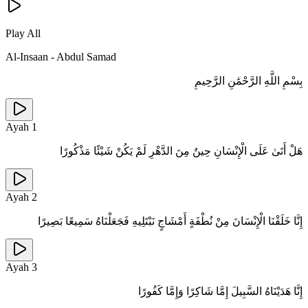
Play All
Al-Insaan
-
Abdul Samad
بِسْمِ اللَّهِ الرَّحْمَٰنِ الرَّحِيمِ
Ayah
1
هَلْ أَتَىٰ عَلَى الْإِنْسَانِ حِينٌ مِنَ الدَّهْرِ لَمْ يَكُنْ شَيْئًا مَذْكُورًا
Ayah
2
إِنَّا خَلَقْنَا الْإِنْسَانَ مِنْ نُطْفَةٍ أَمْشَاجٍ نَبْتَلِيهِ فَجَعَلْنَاهُ سَمِيعًا بَصِيرًا
Ayah
3
إِنَّا هَدَيْنَاهُ السَّبِيلَ إِمَّا شَاكِرًا وَإِمَّا كَفُورًا