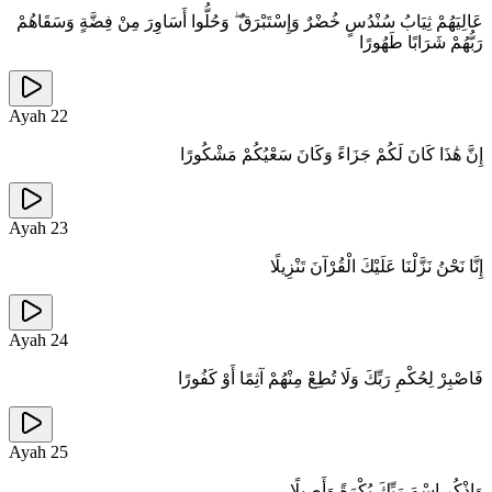
عَالِيَهُمْ ثِيَابُ سُنْدُسٍ خُضْرٌ وَإِسْتَبْرَقٌ ۖ وَحُلُّوا أَسَاوِرَ مِنْ فِضَّةٍ وَسَقَاهُمْ
رَبُّهُمْ شَرَابًا طَهُورًا
Ayah
22
إِنَّ هَٰذَا كَانَ لَكُمْ جَزَاءً وَكَانَ سَعْيُكُمْ مَشْكُورًا
Ayah
23
إِنَّا نَحْنُ نَزَّلْنَا عَلَيْكَ الْقُرْآنَ تَنْزِيلًا
Ayah
24
فَاصْبِرْ لِحُكْمِ رَبِّكَ وَلَا تُطِعْ مِنْهُمْ آثِمًا أَوْ كَفُورًا
Ayah
25
وَاذْكُرِ اسْمَ رَبِّكَ بُكْرَةً وَأَصِيلًا