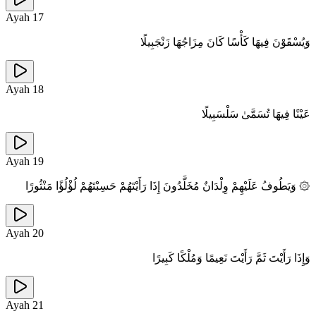
Ayah
17
وَيُسْقَوْنَ فِيهَا كَأْسًا كَانَ مِزَاجُهَا زَنْجَبِيلًا
Ayah
18
عَيْنًا فِيهَا تُسَمَّىٰ سَلْسَبِيلًا
Ayah
19
۞ وَيَطُوفُ عَلَيْهِمْ وِلْدَانٌ مُخَلَّدُونَ إِذَا رَأَيْتَهُمْ حَسِبْتَهُمْ لُؤْلُؤًا مَنْثُورًا
Ayah
20
وَإِذَا رَأَيْتَ ثَمَّ رَأَيْتَ نَعِيمًا وَمُلْكًا كَبِيرًا
Ayah
21