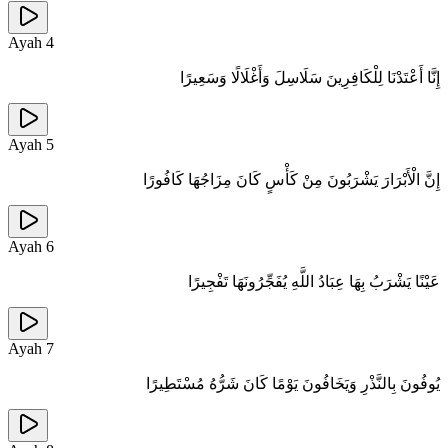
Ayah
4
إِنَّا أَعْتَدْنَا لِلْكَافِرِينَ سَلَاسِلَ وَأَغْلَالًا وَسَعِيرًا
Ayah
5
إِنَّ الْأَبْرَارَ يَشْرَبُونَ مِنْ كَأْسٍ كَانَ مِزَاجُهَا كَافُورًا
Ayah
6
عَيْنًا يَشْرَبُ بِهَا عِبَادُ اللَّهِ يُفَجِّرُونَهَا تَفْجِيرًا
Ayah
7
يُوفُونَ بِالنَّذْرِ وَيَخَافُونَ يَوْمًا كَانَ شَرُّهُ مُسْتَطِيرًا