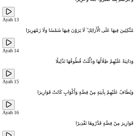
Ayah
13
مُتَّكِئِينَ فِيهَا عَلَى الْأَرَائِكِ ۖ لَا يَرَوْنَ فِيهَا شَمْسًا وَلَا زَمْهَرِيرًا
Ayah
14
وَدَانِيَةً عَلَيْهِمْ ظِلَالُهَا وَذُلِّلَتْ قُطُوفُهَا تَذْلِيلًا
Ayah
15
وَيُطَافُ عَلَيْهِمْ بِآنِيَةٍ مِنْ فِضَّةٍ وَأَكْوَابٍ كَانَتْ قَوَارِيرَا
Ayah
16
قَوَارِيرَ مِنْ فِضَّةٍ قَدَّرُوهَا تَقْدِيرًا