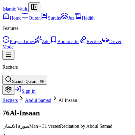
Islamic Vault
.
Home
Quran
Surahs
Juz
Hadith
Features
Prayer Times
Zikr
Bookmarks
Reciters
Driver
Mode
Reciters
Search Quran...
⌘K
Sign In
Reciters
Abdul Samad
Al-Insaan
76
Al-Insaan
Recitation by Abdul Samad
31 verses
•
Man
سورة الانسان