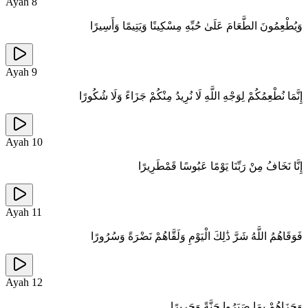
Ayah
8
وَيُطْعِمُونَ الطَّعَامَ عَلَىٰ حُبِّهِ مِسْكِينًا وَيَتِيمًا وَأَسِيرًا
Ayah
9
إِنَّمَا نُطْعِمُكُمْ لِوَجْهِ اللَّهِ لَا نُرِيدُ مِنْكُمْ جَزَاءً وَلَا شُكُورًا
Ayah
10
إِنَّا نَخَافُ مِنْ رَبِّنَا يَوْمًا عَبُوسًا قَمْطَرِيرًا
Ayah
11
فَوَقَاهُمُ اللَّهُ شَرَّ ذَٰلِكَ الْيَوْمِ وَلَقَّاهُمْ نَضْرَةً وَسُرُورًا
Ayah
12
وَجَزَاهُمْ بِمَا صَبَرُوا جَنَّةً وَحَرِيرًا