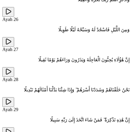
Ayah
26
وَمِنَ اللَّيْلِ فَاسْجُدْ لَهُ وَسَبِّحْهُ لَيْلًا طَوِيلًا
Ayah
27
إِنَّ هَٰؤُلَاءِ يُحِبُّونَ الْعَاجِلَةَ وَيَذَرُونَ وَرَاءَهُمْ يَوْمًا ثَقِيلًا
Ayah
28
نَحْنُ خَلَقْنَاهُمْ وَشَدَدْنَا أَسْرَهُمْ ۖ وَإِذَا شِئْنَا بَدَّلْنَا أَمْثَالَهُمْ تَبْدِيلًا
Ayah
29
إِنَّ هَٰذِهِ تَذْكِرَةٌ ۖ فَمَنْ شَاءَ اتَّخَذَ إِلَىٰ رَبِّهِ سَبِيلًا