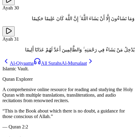
Ayah
30
وَمَا تَشَاءُونَ إِلَّا أَنْ يَشَاءَ اللَّهُ ۚ إِنَّ اللَّهَ كَانَ عَلِيمًا حَكِيمًا
Ayah
31
يُدْخِلُ مَنْ يَشَاءُ فِي رَحْمَتِهِ ۚ وَالظَّالِمِينَ أَعَدَّ لَهُمْ عَذَابًا أَلِيمًا
Al-Qiyaama
All Surahs
Al-Mursalaat
Islamic Vault
.
Quran Explorer
A comprehensive online resource for reading and studying the Holy
Quran with multiple translations, transliterations, and audio
recitations from renowned reciters.
“
This is the Book about which there is no doubt, a guidance for
those conscious of Allah.
”
—
Quran 2:2