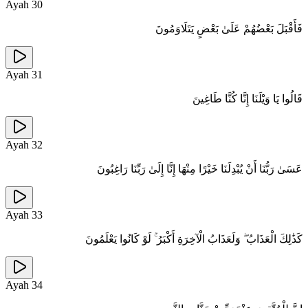
Ayah
30
فَأَقْبَلَ بَعْضُهُمْ عَلَىٰ بَعْضٍ يَتَلَاوَمُونَ
Ayah
31
قَالُوا يَا وَيْلَنَا إِنَّا كُنَّا طَاغِينَ
Ayah
32
عَسَىٰ رَبُّنَا أَنْ يُبْدِلَنَا خَيْرًا مِنْهَا إِنَّا إِلَىٰ رَبِّنَا رَاغِبُونَ
Ayah
33
كَذَٰلِكَ الْعَذَابُ ۖ وَلَعَذَابُ الْآخِرَةِ أَكْبَرُ ۚ لَوْ كَانُوا يَعْلَمُونَ
Ayah
34