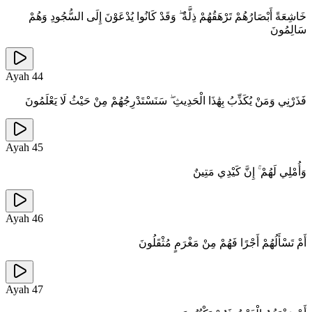
خَاشِعَةً أَبْصَارُهُمْ تَرْهَقُهُمْ ذِلَّةٌ ۖ وَقَدْ كَانُوا يُدْعَوْنَ إِلَى السُّجُودِ وَهُمْ
سَالِمُونَ
Ayah
44
فَذَرْنِي وَمَنْ يُكَذِّبُ بِهَٰذَا الْحَدِيثِ ۖ سَنَسْتَدْرِجُهُمْ مِنْ حَيْثُ لَا يَعْلَمُونَ
Ayah
45
وَأُمْلِي لَهُمْ ۚ إِنَّ كَيْدِي مَتِينٌ
Ayah
46
أَمْ تَسْأَلُهُمْ أَجْرًا فَهُمْ مِنْ مَغْرَمٍ مُثْقَلُونَ
Ayah
47