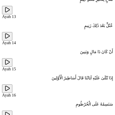
Ayah
13
عُتُلٍّ بَعْدَ ذَٰلِكَ زَنِيمٍ
Ayah
14
أَنْ كَانَ ذَا مَالٍ وَبَنِينَ
Ayah
15
إِذَا تُتْلَىٰ عَلَيْهِ آيَاتُنَا قَالَ أَسَاطِيرُ الْأَوَّلِينَ
Ayah
16
سَنَسِمُهُ عَلَى الْخُرْطُومِ