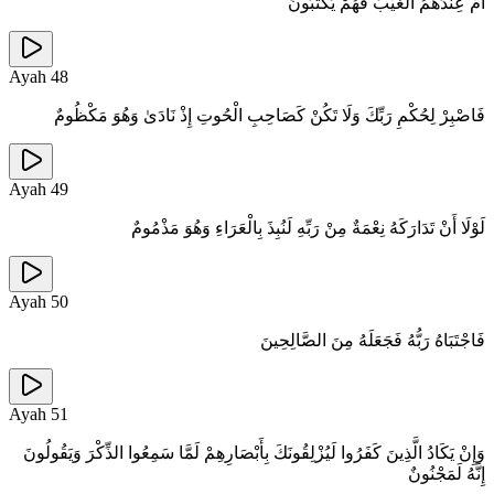
أَمْ عِنْدَهُمُ الْغَيْبُ فَهُمْ يَكْتُبُونَ
Ayah
48
فَاصْبِرْ لِحُكْمِ رَبِّكَ وَلَا تَكُنْ كَصَاحِبِ الْحُوتِ إِذْ نَادَىٰ وَهُوَ مَكْظُومٌ
Ayah
49
لَوْلَا أَنْ تَدَارَكَهُ نِعْمَةٌ مِنْ رَبِّهِ لَنُبِذَ بِالْعَرَاءِ وَهُوَ مَذْمُومٌ
Ayah
50
فَاجْتَبَاهُ رَبُّهُ فَجَعَلَهُ مِنَ الصَّالِحِينَ
Ayah
51
وَإِنْ يَكَادُ الَّذِينَ كَفَرُوا لَيُزْلِقُونَكَ بِأَبْصَارِهِمْ لَمَّا سَمِعُوا الذِّكْرَ وَيَقُولُونَ
إِنَّهُ لَمَجْنُونٌ