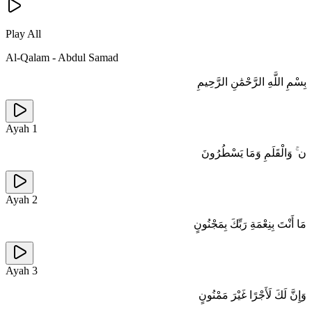
Play All
Al-Qalam
-
Abdul Samad
بِسْمِ اللَّهِ الرَّحْمَٰنِ الرَّحِيمِ
Ayah
1
ن ۚ وَالْقَلَمِ وَمَا يَسْطُرُونَ
Ayah
2
مَا أَنْتَ بِنِعْمَةِ رَبِّكَ بِمَجْنُونٍ
Ayah
3
وَإِنَّ لَكَ لَأَجْرًا غَيْرَ مَمْنُونٍ