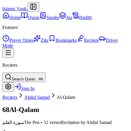
Islamic Vault
.
Home
Quran
Surahs
Juz
Hadith
Features
Prayer Times
Zikr
Bookmarks
Reciters
Driver
Mode
Reciters
Search Quran...
⌘K
Sign In
Reciters
Abdul Samad
Al-Qalam
68
Al-Qalam
Recitation by Abdul Samad
52 verses
•
The Pen
سورة القلم