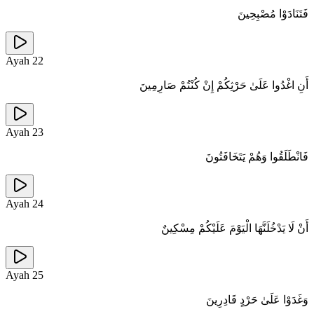
فَتَنَادَوْا مُصْبِحِينَ
Ayah
22
أَنِ اغْدُوا عَلَىٰ حَرْثِكُمْ إِنْ كُنْتُمْ صَارِمِينَ
Ayah
23
فَانْطَلَقُوا وَهُمْ يَتَخَافَتُونَ
Ayah
24
أَنْ لَا يَدْخُلَنَّهَا الْيَوْمَ عَلَيْكُمْ مِسْكِينٌ
Ayah
25
وَغَدَوْا عَلَىٰ حَرْدٍ قَادِرِينَ