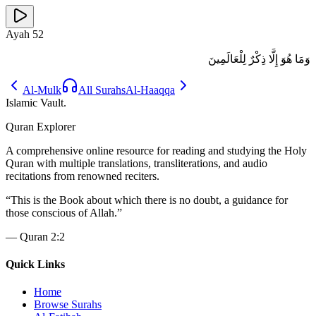
Ayah
52
وَمَا هُوَ إِلَّا ذِكْرٌ لِلْعَالَمِينَ
Al-Mulk
All Surahs
Al-Haaqqa
Islamic Vault
.
Quran Explorer
A comprehensive online resource for reading and studying the Holy
Quran with multiple translations, transliterations, and audio
recitations from renowned reciters.
“
This is the Book about which there is no doubt, a guidance for
those conscious of Allah.
”
—
Quran 2:2
Quick Links
Home
Browse Surahs