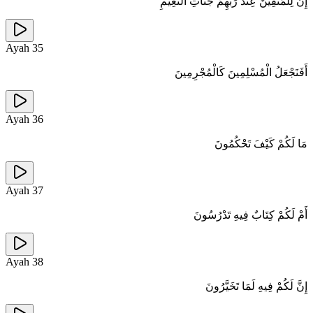
إِنَّ لِلْمُتَّقِينَ عِنْدَ رَبِّهِمْ جَنَّاتِ النَّعِيمِ
Ayah
35
أَفَنَجْعَلُ الْمُسْلِمِينَ كَالْمُجْرِمِينَ
Ayah
36
مَا لَكُمْ كَيْفَ تَحْكُمُونَ
Ayah
37
أَمْ لَكُمْ كِتَابٌ فِيهِ تَدْرُسُونَ
Ayah
38
إِنَّ لَكُمْ فِيهِ لَمَا تَخَيَّرُونَ