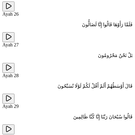
Ayah
26
فَلَمَّا رَأَوْهَا قَالُوا إِنَّا لَضَالُّونَ
Ayah
27
بَلْ نَحْنُ مَحْرُومُونَ
Ayah
28
قَالَ أَوْسَطُهُمْ أَلَمْ أَقُلْ لَكُمْ لَوْلَا تُسَبِّحُونَ
Ayah
29
قَالُوا سُبْحَانَ رَبِّنَا إِنَّا كُنَّا ظَالِمِينَ