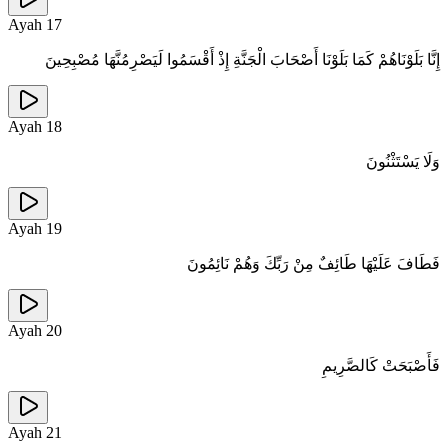
Ayah
17
إِنَّا بَلَوْنَاهُمْ كَمَا بَلَوْنَا أَصْحَابَ الْجَنَّةِ إِذْ أَقْسَمُوا لَيَصْرِمُنَّهَا مُصْبِحِينَ
Ayah
18
وَلَا يَسْتَثْنُونَ
Ayah
19
فَطَافَ عَلَيْهَا طَائِفٌ مِنْ رَبِّكَ وَهُمْ نَائِمُونَ
Ayah
20
فَأَصْبَحَتْ كَالصَّرِيمِ
Ayah
21