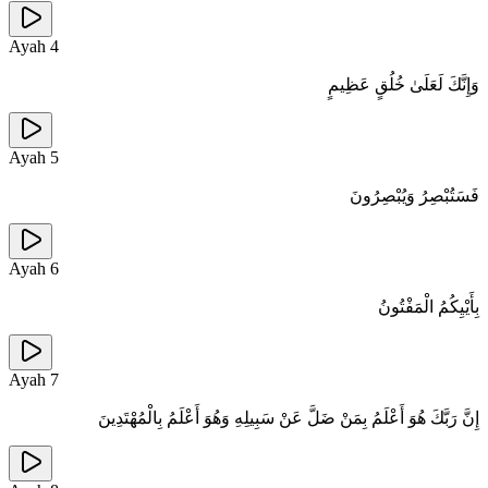
Ayah
4
وَإِنَّكَ لَعَلَىٰ خُلُقٍ عَظِيمٍ
Ayah
5
فَسَتُبْصِرُ وَيُبْصِرُونَ
Ayah
6
بِأَيْيِكُمُ الْمَفْتُونُ
Ayah
7
إِنَّ رَبَّكَ هُوَ أَعْلَمُ بِمَنْ ضَلَّ عَنْ سَبِيلِهِ وَهُوَ أَعْلَمُ بِالْمُهْتَدِينَ