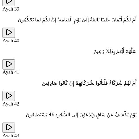
Ayah
39
أَمْ لَكُمْ أَيْمَانٌ عَلَيْنَا بَالِغَةٌ إِلَىٰ يَوْمِ الْقِيَامَةِ ۙ إِنَّ لَكُمْ لَمَا تَحْكُمُونَ
Ayah
40
سَلْهُمْ أَيُّهُمْ بِذَٰلِكَ زَعِيمٌ
Ayah
41
أَمْ لَهُمْ شُرَكَاءُ فَلْيَأْتُوا بِشُرَكَائِهِمْ إِنْ كَانُوا صَادِقِينَ
Ayah
42
يَوْمَ يُكْشَفُ عَنْ سَاقٍ وَيُدْعَوْنَ إِلَى السُّجُودِ فَلَا يَسْتَطِيعُونَ
Ayah
43