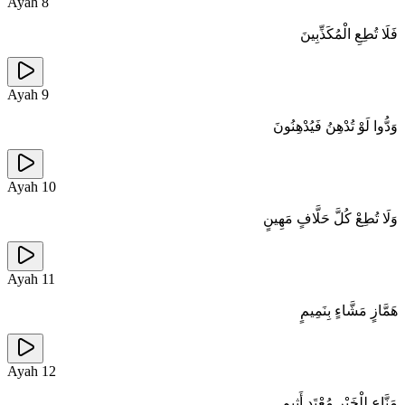
Ayah
8
فَلَا تُطِعِ الْمُكَذِّبِينَ
Ayah
9
وَدُّوا لَوْ تُدْهِنُ فَيُدْهِنُونَ
Ayah
10
وَلَا تُطِعْ كُلَّ حَلَّافٍ مَهِينٍ
Ayah
11
هَمَّازٍ مَشَّاءٍ بِنَمِيمٍ
Ayah
12
مَنَّاعٍ لِلْخَيْرِ مُعْتَدٍ أَثِيمٍ