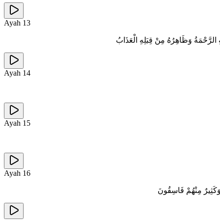
Ayah
13
 الرَّحْمَةُ وَظَاهِرُهُ مِنْ قِبَلِهِ الْعَذَابُ
Ayah
14
Ayah
15
Ayah
16
 وَكَثِيرٌ مِنْهُمْ فَاسِقُونَ