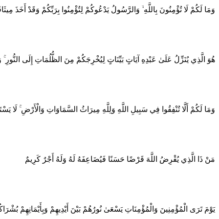
وَمَا لَكُمْ لَا تُؤْمِنُونَ بِاللَّهِ ۙ وَالرَّسُولُ يَدْعُوكُمْ لِتُؤْمِنُوا بِرَبِّكُمْ وَقَدْ أَخَذَ مِيثَا
هُوَ الَّذِي يُنَزِّلُ عَلَىٰ عَبْدِهِ آيَاتٍ بَيِّنَاتٍ لِيُخْرِجَكُمْ مِنَ الظُّلُمَاتِ إِلَى النُّورِ ۚ 
وَمَا لَكُمْ أَلَّا تُنْفِقُوا فِي سَبِيلِ اللَّهِ وَلِلَّهِ مِيرَاثُ السَّمَاوَاتِ وَالْأَرْضِ ۚ لَا يَسْتَوِ
مَنْ ذَا الَّذِي يُقْرِضُ اللَّهَ قَرْضًا حَسَنًا فَيُضَاعِفَهُ لَهُ وَلَهُ أَجْرٌ كَرِيمٌ
يَوْمَ تَرَى الْمُؤْمِنِينَ وَالْمُؤْمِنَاتِ يَسْعَىٰ نُورُهُمْ بَيْنَ أَيْدِيهِمْ وَبِأَيْمَانِهِمْ بُشْرَاكُ