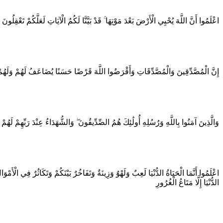
اعْلَمُوا أَنَّ اللَّهَ يُحْيِي الْأَرْضَ بَعْدَ مَوْتِهَا ۚ قَدْ بَيَّنَّا لَكُمُ الْآيَاتِ لَعَلَّكُمْ تَعْقِلُونَ
إِنَّ الْمُصَّدِّقِينَ وَالْمُصَّدِّقَاتِ وَأَقْرَضُوا اللَّهَ قَرْضًا حَسَنًا يُضَاعَفُ لَهُمْ وَلَهُمْ
وَالَّذِينَ آمَنُوا بِاللَّهِ وَرُسُلِهِ أُولَٰئِكَ هُمُ الصِّدِّيقُونَ ۖ وَالشُّهَدَاءُ عِنْدَ رَبِّهِمْ لَهُمْ
اعْلَمُوا أَنَّمَا الْحَيَاةُ الدُّنْيَا لَعِبٌ وَلَهْوٌ وَزِينَةٌ وَتَفَاخُرٌ بَيْنَكُمْ وَتَكَاثُرٌ فِي الْأَ
الدُّنْيَا إِلَّا مَتَاعُ الْغُرُورِ