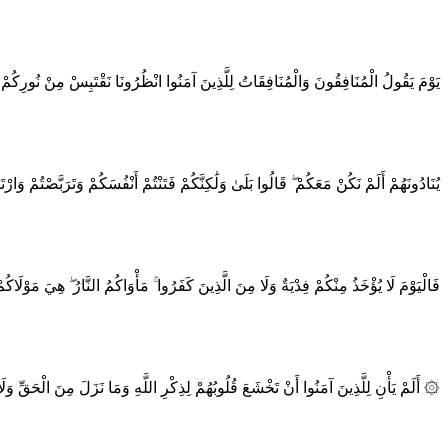
يَوْمَ يَقُولُ الْمُنَافِقُونَ وَالْمُنَافِقَاتُ لِلَّذِينَ آمَنُوا انْظُرُونَا نَقْتَبِسْ مِنْ نُورِكُم
يُنَادُونَهُمْ أَلَمْ نَكُنْ مَعَكُمْ ۖ قَالُوا بَلَىٰ وَلَٰكِنَّكُمْ فَتَنْتُمْ أَنْفُسَكُمْ وَتَرَبَّصْتُمْ وَارْتَب
فَالْيَوْمَ لَا يُؤْخَذُ مِنْكُمْ فِدْيَةٌ وَلَا مِنَ الَّذِينَ كَفَرُوا ۚ مَأْوَاكُمُ النَّارُ ۖ هِيَ مَوْلَاك
۞ أَلَمْ يَأْنِ لِلَّذِينَ آمَنُوا أَنْ تَخْشَعَ قُلُوبُهُمْ لِذِكْرِ اللَّهِ وَمَا نَزَلَ مِنَ الْحَقِّ وَ