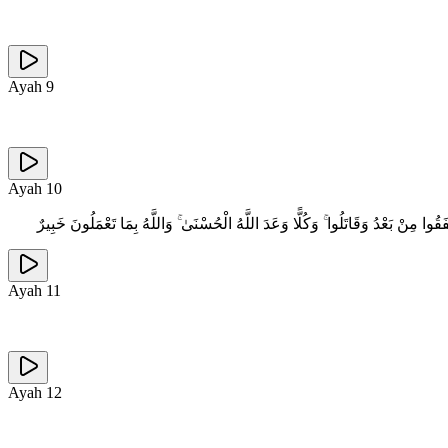
Ayah
9
Ayah
10
وا مِنْ بَعْدُ وَقَاتَلُوا ۚ وَكُلًّا وَعَدَ اللَّهُ الْحُسْنَىٰ ۚ وَاللَّهُ بِمَا تَعْمَلُونَ خَبِيرٌ
Ayah
11
Ayah
12