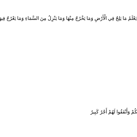
َمُ مَا يَلِجُ فِي الْأَرْضِ وَمَا يَخْرُجُ مِنْهَا وَمَا يَنْزِلُ مِنَ السَّمَاءِ وَمَا يَعْرُجُ فِيهَا ۖ و
ُمْ وَأَنْفَقُوا لَهُمْ أَجْرٌ كَبِيرٌ