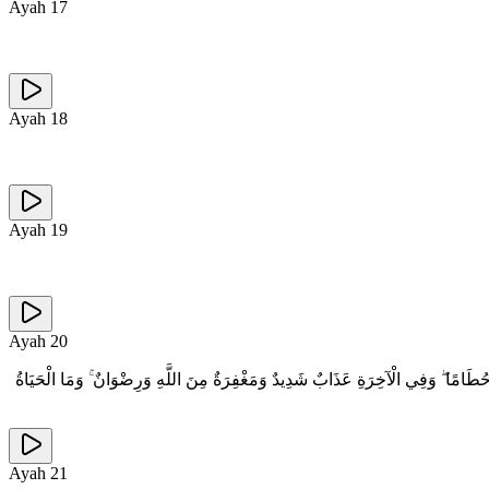
Ayah
17
Ayah
18
Ayah
19
Ayah
20
يَكُونُ حُطَامًا ۖ وَفِي الْآخِرَةِ عَذَابٌ شَدِيدٌ وَمَغْفِرَةٌ مِنَ اللَّهِ وَرِضْوَانٌ ۚ وَمَا الْحَيَاةُ
Ayah
21