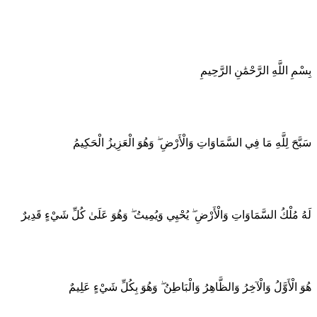
بِسْمِ اللَّهِ الرَّحْمَٰنِ الرَّحِيمِ
سَبَّحَ لِلَّهِ مَا فِي السَّمَاوَاتِ وَالْأَرْضِ ۖ وَهُوَ الْعَزِيزُ الْحَكِيمُ
لَهُ مُلْكُ السَّمَاوَاتِ وَالْأَرْضِ ۖ يُحْيِي وَيُمِيتُ ۖ وَهُوَ عَلَىٰ كُلِّ شَيْءٍ قَدِيرٌ
هُوَ الْأَوَّلُ وَالْآخِرُ وَالظَّاهِرُ وَالْبَاطِنُ ۖ وَهُوَ بِكُلِّ شَيْءٍ عَلِيمٌ