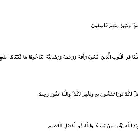
ُهْتَدٍ ۖ وَكَثِيرٌ مِنْهُمْ فَاسِقُونَ
َلْنَا فِي قُلُوبِ الَّذِينَ اتَّبَعُوهُ رَأْفَةً وَرَحْمَةً وَرَهْبَانِيَّةً ابْتَدَعُوهَا مَا كَتَبْنَاهَا عَلَيْهِ
جْعَلْ لَكُمْ نُورًا تَمْشُونَ بِهِ وَيَغْفِرْ لَكُمْ ۚ وَاللَّهُ غَفُورٌ رَحِيمٌ
ِيَدِ اللَّهِ يُؤْتِيهِ مَنْ يَشَاءُ ۚ وَاللَّهُ ذُو الْفَضْلِ الْعَظِيمِ