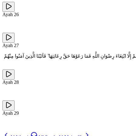
Ayah
26
Ayah
27
مْ إِلَّا ابْتِغَاءَ رِضْوَانِ اللَّهِ فَمَا رَعَوْهَا حَقَّ رِعَايَتِهَا ۖ فَآتَيْنَا الَّذِينَ آمَنُوا مِنْهُمْ
Ayah
28
Ayah
29