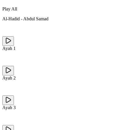
Play All
Al-Hadid
-
Abdul Samad
Ayah
1
Ayah
2
Ayah
3