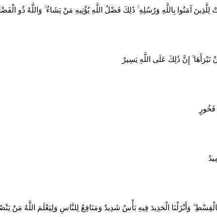
لَّذِينَ آمَنُوا بِاللَّهِ وَرُسُلِهِ ۚ ذَٰلِكَ فَضْلُ اللَّهِ يُؤْتِيهِ مَنْ يَشَاءُ ۚ وَاللَّهُ ذُو الْفَض
رَأَهَا ۚ إِنَّ ذَٰلِكَ عَلَى اللَّهِ يَسِيرٌ
ٍ فَخُورٍ
ِيدُ
بِالْقِسْطِ ۖ وَأَنْزَلْنَا الْحَدِيدَ فِيهِ بَأْسٌ شَدِيدٌ وَمَنَافِعُ لِلنَّاسِ وَلِيَعْلَمَ اللَّهُ مَنْ يَنْصُ