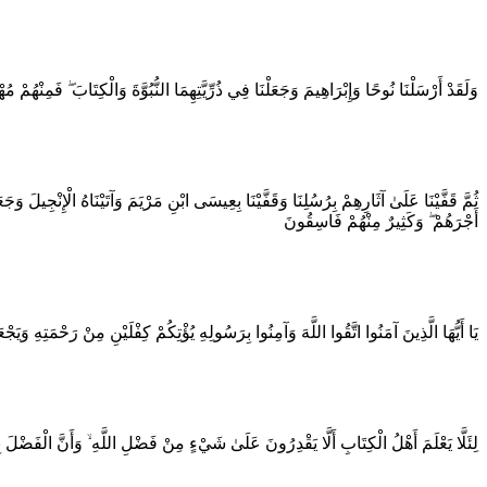
وَلَقَدْ أَرْسَلْنَا نُوحًا وَإِبْرَاهِيمَ وَجَعَلْنَا فِي ذُرِّيَّتِهِمَا النُّبُوَّةَ وَالْكِتَابَ ۖ فَمِنْهُمْ م
ثُمَّ قَفَّيْنَا عَلَىٰ آثَارِهِمْ بِرُسُلِنَا وَقَفَّيْنَا بِعِيسَى ابْنِ مَرْيَمَ وَآتَيْنَاهُ الْإِنْجِيلَ وَجَع
أَجْرَهُمْ ۖ وَكَثِيرٌ مِنْهُمْ فَاسِقُونَ
يَا أَيُّهَا الَّذِينَ آمَنُوا اتَّقُوا اللَّهَ وَآمِنُوا بِرَسُولِهِ يُؤْتِكُمْ كِفْلَيْنِ مِنْ رَحْمَتِهِ وَيَ
لِئَلَّا يَعْلَمَ أَهْلُ الْكِتَابِ أَلَّا يَقْدِرُونَ عَلَىٰ شَيْءٍ مِنْ فَضْلِ اللَّهِ ۙ وَأَنَّ الْفَضْلَ ب