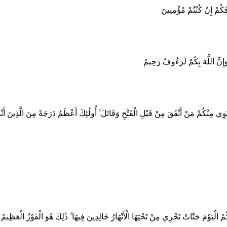
قَكُمْ إِنْ كُنْتُمْ مُؤْمِنِينَ
وَإِنَّ اللَّهَ بِكُمْ لَرَءُوفٌ رَحِيمٌ
ي مِنْكُمْ مَنْ أَنْفَقَ مِنْ قَبْلِ الْفَتْحِ وَقَاتَلَ ۚ أُولَٰئِكَ أَعْظَمُ دَرَجَةً مِنَ الَّذِينَ أَنْفَقُ
مُ الْيَوْمَ جَنَّاتٌ تَجْرِي مِنْ تَحْتِهَا الْأَنْهَارُ خَالِدِينَ فِيهَا ۚ ذَٰلِكَ هُوَ الْفَوْزُ الْعَظِيمُ