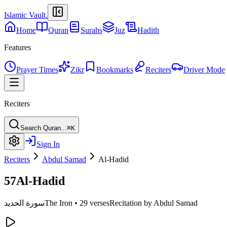
Islamic Vault
.
Home
Quran
Surahs
Juz
Hadith
Features
Prayer Times
Zikr
Bookmarks
Reciters
Driver Mode
Reciters
Search Quran...
⌘K
Sign In
Reciters
Abdul Samad
Al-Hadid
57
Al-Hadid
Recitation by Abdul Samad
29 verses
•
The Iron
سورة الحديد