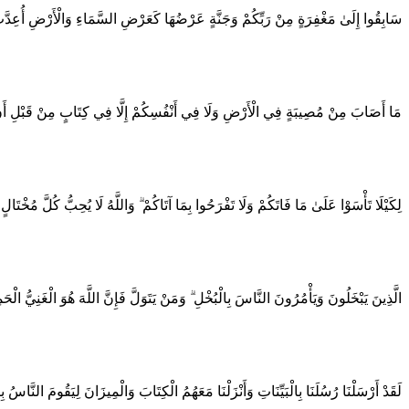
سَابِقُوا إِلَىٰ مَغْفِرَةٍ مِنْ رَبِّكُمْ وَجَنَّةٍ عَرْضُهَا كَعَرْضِ السَّمَاءِ وَالْأَرْضِ أُعِدَّتْ لِ
مَا أَصَابَ مِنْ مُصِيبَةٍ فِي الْأَرْضِ وَلَا فِي أَنْفُسِكُمْ إِلَّا فِي كِتَابٍ مِنْ قَبْلِ أَنْ نَبْ
لِكَيْلَا تَأْسَوْا عَلَىٰ مَا فَاتَكُمْ وَلَا تَفْرَحُوا بِمَا آتَاكُمْ ۗ وَاللَّهُ لَا يُحِبُّ كُلَّ مُخْتَال
الَّذِينَ يَبْخَلُونَ وَيَأْمُرُونَ النَّاسَ بِالْبُخْلِ ۗ وَمَنْ يَتَوَلَّ فَإِنَّ اللَّهَ هُوَ الْغَنِيُّ الْحَم
لَقَدْ أَرْسَلْنَا رُسُلَنَا بِالْبَيِّنَاتِ وَأَنْزَلْنَا مَعَهُمُ الْكِتَابَ وَالْمِيزَانَ لِيَقُومَ النَّاسُ 