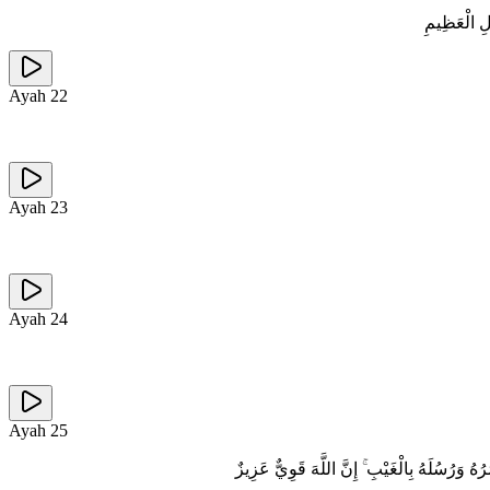
ْلِ الْعَظِيمِ
Ayah
22
Ayah
23
Ayah
24
Ayah
25
رُهُ وَرُسُلَهُ بِالْغَيْبِ ۚ إِنَّ اللَّهَ قَوِيٌّ عَزِيزٌ