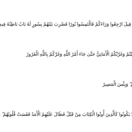
ْ قِيلَ ارْجِعُوا وَرَاءَكُمْ فَالْتَمِسُوا نُورًا فَضُرِبَ بَيْنَهُمْ بِسُورٍ لَهُ بَابٌ بَاطِنُهُ فِيهِ
ْتُمْ وَغَرَّتْكُمُ الْأَمَانِيُّ حَتَّىٰ جَاءَ أَمْرُ اللَّهِ وَغَرَّكُمْ بِاللَّهِ الْغَرُورُ
ُمْ ۖ وَبِئْسَ الْمَصِيرُ
لَا يَكُونُوا كَالَّذِينَ أُوتُوا الْكِتَابَ مِنْ قَبْلُ فَطَالَ عَلَيْهِمُ الْأَمَدُ فَقَسَتْ قُلُوبُهُمْ ۖ