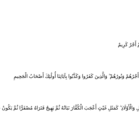
 أَجْرٌ كَرِيمٌ
 أَجْرُهُمْ وَنُورُهُمْ ۖ وَالَّذِينَ كَفَرُوا وَكَذَّبُوا بِآيَاتِنَا أُولَٰئِكَ أَصْحَابُ الْجَحِيمِ
مْوَالِ وَالْأَوْلَادِ ۖ كَمَثَلِ غَيْثٍ أَعْجَبَ الْكُفَّارَ نَبَاتُهُ ثُمَّ يَهِيجُ فَتَرَاهُ مُصْفَرًّا ثُمَّ 