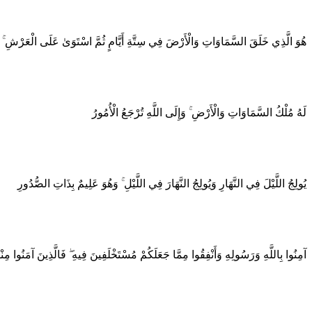
هُوَ الَّذِي خَلَقَ السَّمَاوَاتِ وَالْأَرْضَ فِي سِتَّةِ أَيَّامٍ ثُمَّ اسْتَوَىٰ عَلَى الْعَرْشِ ۚ يَعْل
لَهُ مُلْكُ السَّمَاوَاتِ وَالْأَرْضِ ۚ وَإِلَى اللَّهِ تُرْجَعُ الْأُمُورُ
يُولِجُ اللَّيْلَ فِي النَّهَارِ وَيُولِجُ النَّهَارَ فِي اللَّيْلِ ۚ وَهُوَ عَلِيمٌ بِذَاتِ الصُّدُورِ
آمِنُوا بِاللَّهِ وَرَسُولِهِ وَأَنْفِقُوا مِمَّا جَعَلَكُمْ مُسْتَخْلَفِينَ فِيهِ ۖ فَالَّذِينَ آمَنُوا مِنْك