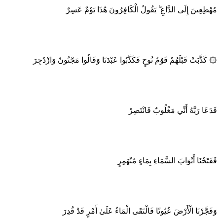
مُهْطِعِينَ إِلَى الدَّاعِ ۖ يَقُولُ الْكَافِرُونَ هَٰذَا يَوْمٌ عَسِرٌ
۞ كَذَّبَتْ قَبْلَهُمْ قَوْمُ نُوحٍ فَكَذَّبُوا عَبْدَنَا وَقَالُوا مَجْنُونٌ وَازْدُجِرَ
فَدَعَا رَبَّهُ أَنِّي مَغْلُوبٌ فَانْتَصِرْ
فَفَتَحْنَا أَبْوَابَ السَّمَاءِ بِمَاءٍ مُنْهَمِرٍ
وَفَجَّرْنَا الْأَرْضَ عُيُونًا فَالْتَقَى الْمَاءُ عَلَىٰ أَمْرٍ قَدْ قُدِرَ