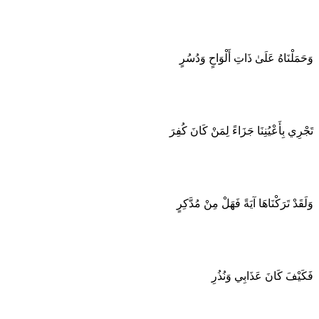
وَحَمَلْنَاهُ عَلَىٰ ذَاتِ أَلْوَاحٍ وَدُسُرٍ
تَجْرِي بِأَعْيُنِنَا جَزَاءً لِمَنْ كَانَ كُفِرَ
وَلَقَدْ تَرَكْنَاهَا آيَةً فَهَلْ مِنْ مُدَّكِرٍ
فَكَيْفَ كَانَ عَذَابِي وَنُذُرِ