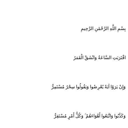
بِسْمِ اللَّهِ الرَّحْمَٰنِ الرَّحِيمِ
اقْتَرَبَتِ السَّاعَةُ وَانْشَقَّ الْقَمَرُ
وَإِنْ يَرَوْا آيَةً يُعْرِضُوا وَيَقُولُوا سِحْرٌ مُسْتَمِرٌّ
وَكَذَّبُوا وَاتَّبَعُوا أَهْوَاءَهُمْ ۚ وَكُلُّ أَمْرٍ مُسْتَقِرٌّ