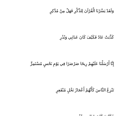
وَلَقَدْ يَسَّرْنَا الْقُرْآنَ لِلذِّكْرِ فَهَلْ مِنْ مُدَّكِرٍ
كَذَّبَتْ عَادٌ فَكَيْفَ كَانَ عَذَابِي وَنُذُرِ
إِنَّا أَرْسَلْنَا عَلَيْهِمْ رِيحًا صَرْصَرًا فِي يَوْمِ نَحْسٍ مُسْتَمِرٍّ
تَنْزِعُ النَّاسَ كَأَنَّهُمْ أَعْجَازُ نَخْلٍ مُنْقَعِرٍ