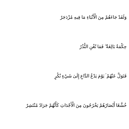
وَلَقَدْ جَاءَهُمْ مِنَ الْأَنْبَاءِ مَا فِيهِ مُزْدَجَرٌ
حِكْمَةٌ بَالِغَةٌ ۖ فَمَا تُغْنِ النُّذُرُ
فَتَوَلَّ عَنْهُمْ ۘ يَوْمَ يَدْعُ الدَّاعِ إِلَىٰ شَيْءٍ نُكُرٍ
خُشَّعًا أَبْصَارُهُمْ يَخْرُجُونَ مِنَ الْأَجْدَاثِ كَأَنَّهُمْ جَرَادٌ مُنْتَشِرٌ