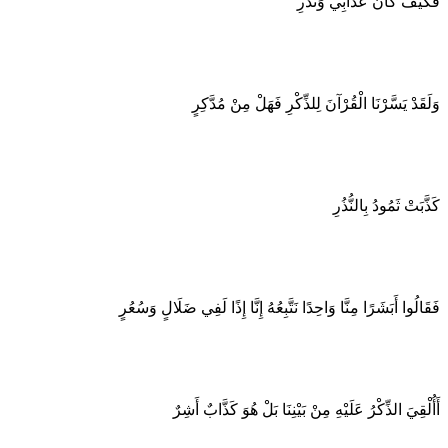
فَكَيْفَ كَانَ عَذَابِي وَنُذُرِ
وَلَقَدْ يَسَّرْنَا الْقُرْآنَ لِلذِّكْرِ فَهَلْ مِنْ مُدَّكِرٍ
كَذَّبَتْ ثَمُودُ بِالنُّذُرِ
فَقَالُوا أَبَشَرًا مِنَّا وَاحِدًا نَتَّبِعُهُ إِنَّا إِذًا لَفِي ضَلَالٍ وَسُعُرٍ
أَأُلْقِيَ الذِّكْرُ عَلَيْهِ مِنْ بَيْنِنَا بَلْ هُوَ كَذَّابٌ أَشِرٌ