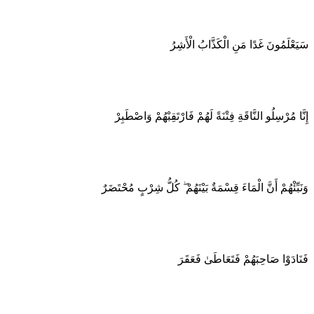
سَيَعْلَمُونَ غَدًا مَنِ الْكَذَّابُ الْأَشِرُ
إِنَّا مُرْسِلُو النَّاقَةِ فِتْنَةً لَهُمْ فَارْتَقِبْهُمْ وَاصْطَبِرْ
وَنَبِّئْهُمْ أَنَّ الْمَاءَ قِسْمَةٌ بَيْنَهُمْ ۖ كُلُّ شِرْبٍ مُحْتَضَرٌ
فَنَادَوْا صَاحِبَهُمْ فَتَعَاطَىٰ فَعَقَرَ