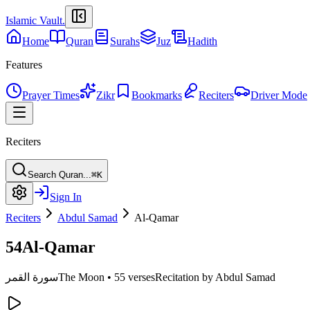
Islamic Vault
.
Home
Quran
Surahs
Juz
Hadith
Features
Prayer Times
Zikr
Bookmarks
Reciters
Driver Mode
Reciters
Search Quran...
⌘K
Sign In
Reciters
Abdul Samad
Al-Qamar
54
Al-Qamar
Recitation by Abdul Samad
55 verses
•
The Moon
سورة القمر