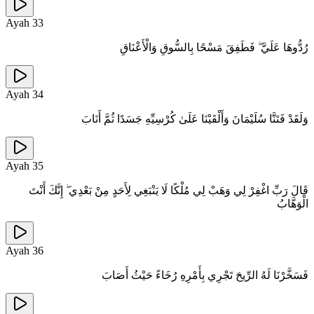
Ayah
33
رُدُّوهَا عَلَيَّ ۖ فَطَفِقَ مَسْحًا بِالسُّوقِ وَالْأَعْنَاقِ
Ayah
34
وَلَقَدْ فَتَنَّا سُلَيْمَانَ وَأَلْقَيْنَا عَلَىٰ كُرْسِيِّهِ جَسَدًا ثُمَّ أَنَابَ
Ayah
35
قَالَ رَبِّ اغْفِرْ لِي وَهَبْ لِي مُلْكًا لَا يَنْبَغِي لِأَحَدٍ مِنْ بَعْدِي ۖ إِنَّكَ أَنْتَ
الْوَهَّابُ
Ayah
36
فَسَخَّرْنَا لَهُ الرِّيحَ تَجْرِي بِأَمْرِهِ رُخَاءً حَيْثُ أَصَابَ