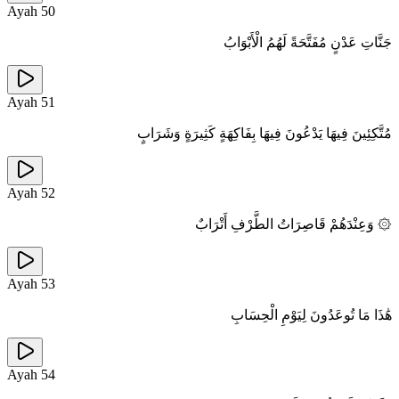
Ayah
50
جَنَّاتِ عَدْنٍ مُفَتَّحَةً لَهُمُ الْأَبْوَابُ
Ayah
51
مُتَّكِئِينَ فِيهَا يَدْعُونَ فِيهَا بِفَاكِهَةٍ كَثِيرَةٍ وَشَرَابٍ
Ayah
52
۞ وَعِنْدَهُمْ قَاصِرَاتُ الطَّرْفِ أَتْرَابٌ
Ayah
53
هَٰذَا مَا تُوعَدُونَ لِيَوْمِ الْحِسَابِ
Ayah
54