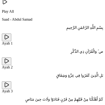
Play All
Saad
-
Abdul Samad
بِسْمِ اللَّهِ الرَّحْمَٰنِ الرَّحِيمِ
Ayah
1
ص ۚ وَالْقُرْآنِ ذِي الذِّكْرِ
Ayah
2
بَلِ الَّذِينَ كَفَرُوا فِي عِزَّةٍ وَشِقَاقٍ
Ayah
3
كَمْ أَهْلَكْنَا مِنْ قَبْلِهِمْ مِنْ قَرْنٍ فَنَادَوْا وَلَاتَ حِينَ مَنَاصٍ