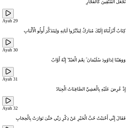
نَجْعَلُ الْمُتَّقِينَ كَالْفُجَّارِ
Ayah
29
كِتَابٌ أَنْزَلْنَاهُ إِلَيْكَ مُبَارَكٌ لِيَدَّبَّرُوا آيَاتِهِ وَلِيَتَذَكَّرَ أُولُو الْأَلْبَابِ
Ayah
30
وَوَهَبْنَا لِدَاوُودَ سُلَيْمَانَ ۚ نِعْمَ الْعَبْدُ ۖ إِنَّهُ أَوَّابٌ
Ayah
31
إِذْ عُرِضَ عَلَيْهِ بِالْعَشِيِّ الصَّافِنَاتُ الْجِيَادُ
Ayah
32
فَقَالَ إِنِّي أَحْبَبْتُ حُبَّ الْخَيْرِ عَنْ ذِكْرِ رَبِّي حَتَّىٰ تَوَارَتْ بِالْحِجَابِ