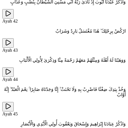
وَاذْكُرْ عَبْدَنَا أَيُّوبَ إِذْ نَادَىٰ رَبَّهُ أَنِّي مَسَّنِيَ الشَّيْطَانُ بِنُصْبٍ وَعَذَابٍ
Ayah
42
ارْكُضْ بِرِجْلِكَ ۖ هَٰذَا مُغْتَسَلٌ بَارِدٌ وَشَرَابٌ
Ayah
43
وَوَهَبْنَا لَهُ أَهْلَهُ وَمِثْلَهُمْ مَعَهُمْ رَحْمَةً مِنَّا وَذِكْرَىٰ لِأُولِي الْأَلْبَابِ
Ayah
44
وَخُذْ بِيَدِكَ ضِغْثًا فَاضْرِبْ بِهِ وَلَا تَحْنَثْ ۗ إِنَّا وَجَدْنَاهُ صَابِرًا ۚ نِعْمَ الْعَبْدُ ۖ إِنَّهُ
أَوَّابٌ
Ayah
45
وَاذْكُرْ عِبَادَنَا إِبْرَاهِيمَ وَإِسْحَاقَ وَيَعْقُوبَ أُولِي الْأَيْدِي وَالْأَبْصَارِ