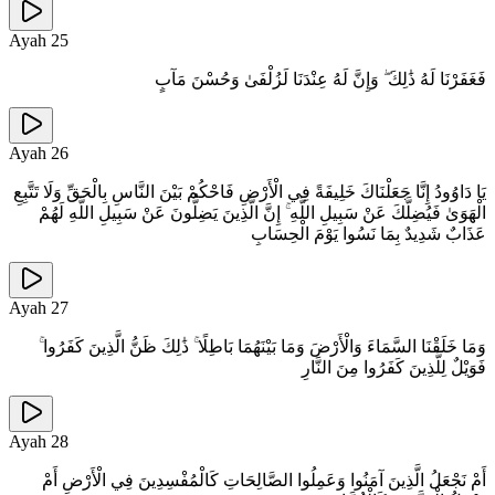
Ayah
25
فَغَفَرْنَا لَهُ ذَٰلِكَ ۖ وَإِنَّ لَهُ عِنْدَنَا لَزُلْفَىٰ وَحُسْنَ مَآبٍ
Ayah
26
يَا دَاوُودُ إِنَّا جَعَلْنَاكَ خَلِيفَةً فِي الْأَرْضِ فَاحْكُمْ بَيْنَ النَّاسِ بِالْحَقِّ وَلَا تَتَّبِعِ
الْهَوَىٰ فَيُضِلَّكَ عَنْ سَبِيلِ اللَّهِ ۚ إِنَّ الَّذِينَ يَضِلُّونَ عَنْ سَبِيلِ اللَّهِ لَهُمْ
عَذَابٌ شَدِيدٌ بِمَا نَسُوا يَوْمَ الْحِسَابِ
Ayah
27
وَمَا خَلَقْنَا السَّمَاءَ وَالْأَرْضَ وَمَا بَيْنَهُمَا بَاطِلًا ۚ ذَٰلِكَ ظَنُّ الَّذِينَ كَفَرُوا ۚ
فَوَيْلٌ لِلَّذِينَ كَفَرُوا مِنَ النَّارِ
Ayah
28
أَمْ نَجْعَلُ الَّذِينَ آمَنُوا وَعَمِلُوا الصَّالِحَاتِ كَالْمُفْسِدِينَ فِي الْأَرْضِ أَمْ