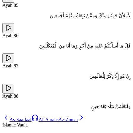
Ayah
85
لَأَمْلَأَنَّ جَهَنَّمَ مِنْكَ وَمِمَّنْ تَبِعَكَ مِنْهُمْ أَجْمَعِينَ
Ayah
86
قُلْ مَا أَسْأَلُكُمْ عَلَيْهِ مِنْ أَجْرٍ وَمَا أَنَا مِنَ الْمُتَكَلِّفِينَ
Ayah
87
إِنْ هُوَ إِلَّا ذِكْرٌ لِلْعَالَمِينَ
Ayah
88
وَلَتَعْلَمُنَّ نَبَأَهُ بَعْدَ حِينٍ
As-Saaffaat
All Surahs
Az-Zumar
Islamic Vault
.