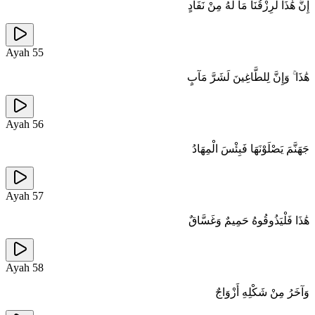
إِنَّ هَٰذَا لَرِزْقُنَا مَا لَهُ مِنْ نَفَادٍ
Ayah
55
هَٰذَا ۚ وَإِنَّ لِلطَّاغِينَ لَشَرَّ مَآبٍ
Ayah
56
جَهَنَّمَ يَصْلَوْنَهَا فَبِئْسَ الْمِهَادُ
Ayah
57
هَٰذَا فَلْيَذُوقُوهُ حَمِيمٌ وَغَسَّاقٌ
Ayah
58
وَآخَرُ مِنْ شَكْلِهِ أَزْوَاجٌ