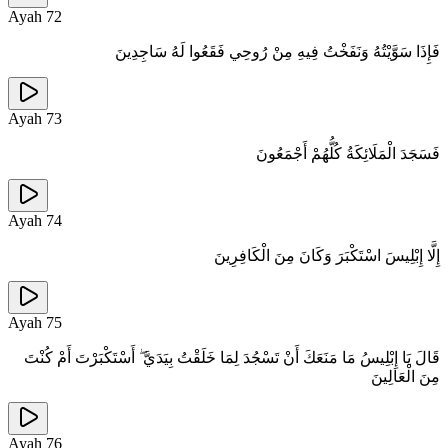
Ayah
72
فَإِذَا سَوَّيْتُهُ وَنَفَخْتُ فِيهِ مِنْ رُوحِي فَقَعُوا لَهُ سَاجِدِينَ
Ayah
73
فَسَجَدَ الْمَلَائِكَةُ كُلُّهُمْ أَجْمَعُونَ
Ayah
74
إِلَّا إِبْلِيسَ اسْتَكْبَرَ وَكَانَ مِنَ الْكَافِرِينَ
Ayah
75
قَالَ يَا إِبْلِيسُ مَا مَنَعَكَ أَنْ تَسْجُدَ لِمَا خَلَقْتُ بِيَدَيَّ ۖ أَسْتَكْبَرْتَ أَمْ كُنْتَ
مِنَ الْعَالِينَ
Ayah
76