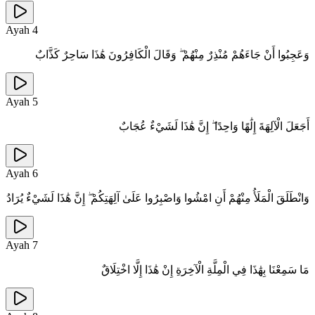
Ayah
4
وَعَجِبُوا أَنْ جَاءَهُمْ مُنْذِرٌ مِنْهُمْ ۖ وَقَالَ الْكَافِرُونَ هَٰذَا سَاحِرٌ كَذَّابٌ
Ayah
5
أَجَعَلَ الْآلِهَةَ إِلَٰهًا وَاحِدًا ۖ إِنَّ هَٰذَا لَشَيْءٌ عُجَابٌ
Ayah
6
وَانْطَلَقَ الْمَلَأُ مِنْهُمْ أَنِ امْشُوا وَاصْبِرُوا عَلَىٰ آلِهَتِكُمْ ۖ إِنَّ هَٰذَا لَشَيْءٌ يُرَادُ
Ayah
7
مَا سَمِعْنَا بِهَٰذَا فِي الْمِلَّةِ الْآخِرَةِ إِنْ هَٰذَا إِلَّا اخْتِلَاقٌ