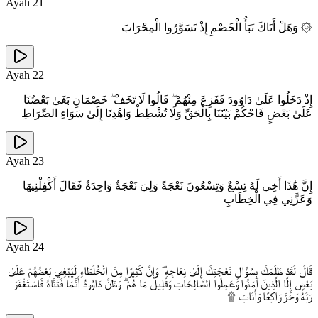
Ayah
21
۞ وَهَلْ أَتَاكَ نَبَأُ الْخَصْمِ إِذْ تَسَوَّرُوا الْمِحْرَابَ
Ayah
22
إِذْ دَخَلُوا عَلَىٰ دَاوُودَ فَفَزِعَ مِنْهُمْ ۖ قَالُوا لَا تَخَفْ ۖ خَصْمَانِ بَغَىٰ بَعْضُنَا
عَلَىٰ بَعْضٍ فَاحْكُمْ بَيْنَنَا بِالْحَقِّ وَلَا تُشْطِطْ وَاهْدِنَا إِلَىٰ سَوَاءِ الصِّرَاطِ
Ayah
23
إِنَّ هَٰذَا أَخِي لَهُ تِسْعٌ وَتِسْعُونَ نَعْجَةً وَلِيَ نَعْجَةٌ وَاحِدَةٌ فَقَالَ أَكْفِلْنِيهَا
وَعَزَّنِي فِي الْخِطَابِ
Ayah
24
قَالَ لَقَدْ ظَلَمَكَ بِسُؤَالِ نَعْجَتِكَ إِلَىٰ نِعَاجِهِ ۖ وَإِنَّ كَثِيرًا مِنَ الْخُلَطَاءِ لَيَبْغِي بَعْضُهُمْ عَلَىٰ
بَعْضٍ إِلَّا الَّذِينَ آمَنُوا وَعَمِلُوا الصَّالِحَاتِ وَقَلِيلٌ مَا هُمْ ۗ وَظَنَّ دَاوُودُ أَنَّمَا فَتَنَّاهُ فَاسْتَغْفَرَ
رَبَّهُ وَخَرَّ رَاكِعًا وَأَنَابَ ۩