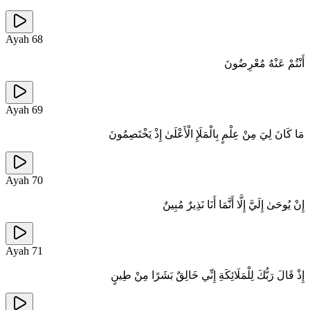
Ayah
68
أَنْتُمْ عَنْهُ مُعْرِضُونَ
Ayah
69
مَا كَانَ لِيَ مِنْ عِلْمٍ بِالْمَلَإِ الْأَعْلَىٰ إِذْ يَخْتَصِمُونَ
Ayah
70
إِنْ يُوحَىٰ إِلَيَّ إِلَّا أَنَّمَا أَنَا نَذِيرٌ مُبِينٌ
Ayah
71
إِذْ قَالَ رَبُّكَ لِلْمَلَائِكَةِ إِنِّي خَالِقٌ بَشَرًا مِنْ طِينٍ