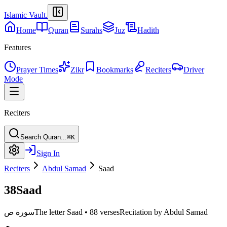
Islamic Vault
.
Home
Quran
Surahs
Juz
Hadith
Features
Prayer Times
Zikr
Bookmarks
Reciters
Driver
Mode
Reciters
Search Quran...
⌘K
Sign In
Reciters
Abdul Samad
Saad
38
Saad
Recitation by Abdul Samad
88 verses
•
The letter Saad
سورة ص