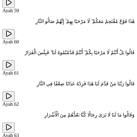
Ayah
59
هَٰذَا فَوْجٌ مُقْتَحِمٌ مَعَكُمْ ۖ لَا مَرْحَبًا بِهِمْ ۚ إِنَّهُمْ صَالُو النَّارِ
Ayah
60
قَالُوا بَلْ أَنْتُمْ لَا مَرْحَبًا بِكُمْ ۖ أَنْتُمْ قَدَّمْتُمُوهُ لَنَا ۖ فَبِئْسَ الْقَرَارُ
Ayah
61
قَالُوا رَبَّنَا مَنْ قَدَّمَ لَنَا هَٰذَا فَزِدْهُ عَذَابًا ضِعْفًا فِي النَّارِ
Ayah
62
وَقَالُوا مَا لَنَا لَا نَرَىٰ رِجَالًا كُنَّا نَعُدُّهُمْ مِنَ الْأَشْرَارِ
Ayah
63