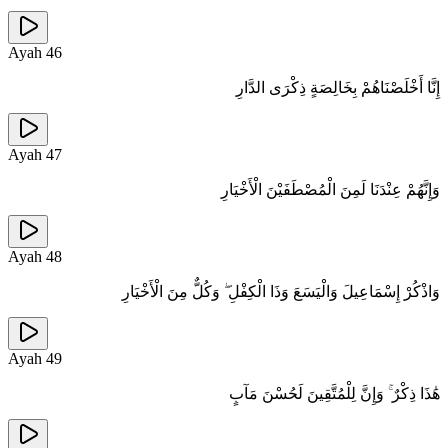
Ayah
46
إِنَّا أَخْلَصْنَاهُمْ بِخَالِصَةٍ ذِكْرَى الدَّارِ
Ayah
47
وَإِنَّهُمْ عِنْدَنَا لَمِنَ الْمُصْطَفَيْنَ الْأَخْيَارِ
Ayah
48
وَاذْكُرْ إِسْمَاعِيلَ وَالْيَسَعَ وَذَا الْكِفْلِ ۖ وَكُلٌّ مِنَ الْأَخْيَارِ
Ayah
49
هَٰذَا ذِكْرٌ ۚ وَإِنَّ لِلْمُتَّقِينَ لَحُسْنَ مَآبٍ