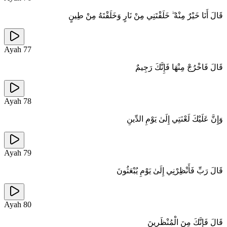
قَالَ أَنَا خَيْرٌ مِنْهُ ۖ خَلَقْتَنِي مِنْ نَارٍ وَخَلَقْتَهُ مِنْ طِينٍ
Ayah
77
قَالَ فَاخْرُجْ مِنْهَا فَإِنَّكَ رَجِيمٌ
Ayah
78
وَإِنَّ عَلَيْكَ لَعْنَتِي إِلَىٰ يَوْمِ الدِّينِ
Ayah
79
قَالَ رَبِّ فَأَنْظِرْنِي إِلَىٰ يَوْمِ يُبْعَثُونَ
Ayah
80
قَالَ فَإِنَّكَ مِنَ الْمُنْظَرِينَ