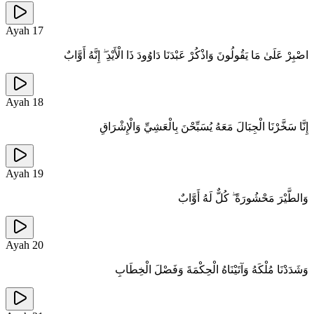
Ayah
17
اصْبِرْ عَلَىٰ مَا يَقُولُونَ وَاذْكُرْ عَبْدَنَا دَاوُودَ ذَا الْأَيْدِ ۖ إِنَّهُ أَوَّابٌ
Ayah
18
إِنَّا سَخَّرْنَا الْجِبَالَ مَعَهُ يُسَبِّحْنَ بِالْعَشِيِّ وَالْإِشْرَاقِ
Ayah
19
وَالطَّيْرَ مَحْشُورَةً ۖ كُلٌّ لَهُ أَوَّابٌ
Ayah
20
وَشَدَدْنَا مُلْكَهُ وَآتَيْنَاهُ الْحِكْمَةَ وَفَصْلَ الْخِطَابِ