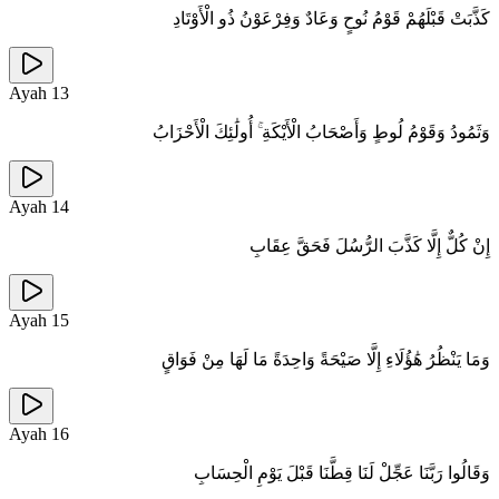
كَذَّبَتْ قَبْلَهُمْ قَوْمُ نُوحٍ وَعَادٌ وَفِرْعَوْنُ ذُو الْأَوْتَادِ
Ayah
13
وَثَمُودُ وَقَوْمُ لُوطٍ وَأَصْحَابُ الْأَيْكَةِ ۚ أُولَٰئِكَ الْأَحْزَابُ
Ayah
14
إِنْ كُلٌّ إِلَّا كَذَّبَ الرُّسُلَ فَحَقَّ عِقَابِ
Ayah
15
وَمَا يَنْظُرُ هَٰؤُلَاءِ إِلَّا صَيْحَةً وَاحِدَةً مَا لَهَا مِنْ فَوَاقٍ
Ayah
16
وَقَالُوا رَبَّنَا عَجِّلْ لَنَا قِطَّنَا قَبْلَ يَوْمِ الْحِسَابِ