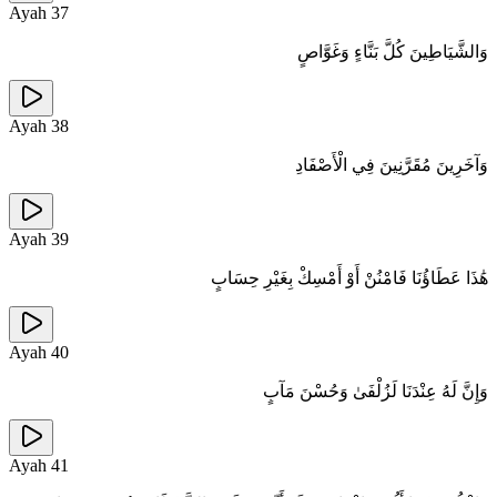
Ayah
37
وَالشَّيَاطِينَ كُلَّ بَنَّاءٍ وَغَوَّاصٍ
Ayah
38
وَآخَرِينَ مُقَرَّنِينَ فِي الْأَصْفَادِ
Ayah
39
هَٰذَا عَطَاؤُنَا فَامْنُنْ أَوْ أَمْسِكْ بِغَيْرِ حِسَابٍ
Ayah
40
وَإِنَّ لَهُ عِنْدَنَا لَزُلْفَىٰ وَحُسْنَ مَآبٍ
Ayah
41