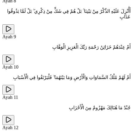
Ayah
8
أَأُنْزِلَ عَلَيْهِ الذِّكْرُ مِنْ بَيْنِنَا ۚ بَلْ هُمْ فِي شَكٍّ مِنْ ذِكْرِي ۖ بَلْ لَمَّا يَذُوقُوا
عَذَابِ
Ayah
9
أَمْ عِنْدَهُمْ خَزَائِنُ رَحْمَةِ رَبِّكَ الْعَزِيزِ الْوَهَّابِ
Ayah
10
أَمْ لَهُمْ مُلْكُ السَّمَاوَاتِ وَالْأَرْضِ وَمَا بَيْنَهُمَا ۖ فَلْيَرْتَقُوا فِي الْأَسْبَابِ
Ayah
11
جُنْدٌ مَا هُنَالِكَ مَهْزُومٌ مِنَ الْأَحْزَابِ
Ayah
12