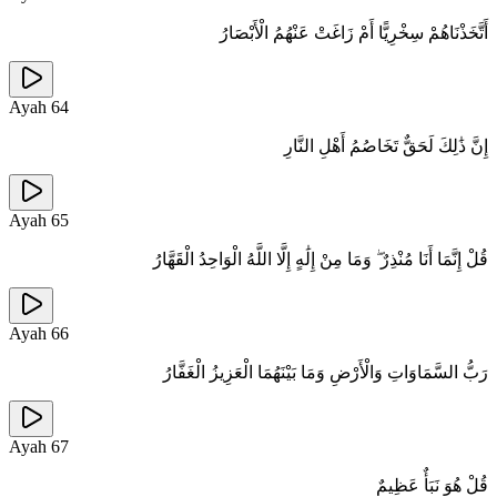
أَتَّخَذْنَاهُمْ سِخْرِيًّا أَمْ زَاغَتْ عَنْهُمُ الْأَبْصَارُ
Ayah
64
إِنَّ ذَٰلِكَ لَحَقٌّ تَخَاصُمُ أَهْلِ النَّارِ
Ayah
65
قُلْ إِنَّمَا أَنَا مُنْذِرٌ ۖ وَمَا مِنْ إِلَٰهٍ إِلَّا اللَّهُ الْوَاحِدُ الْقَهَّارُ
Ayah
66
رَبُّ السَّمَاوَاتِ وَالْأَرْضِ وَمَا بَيْنَهُمَا الْعَزِيزُ الْغَفَّارُ
Ayah
67
قُلْ هُوَ نَبَأٌ عَظِيمٌ