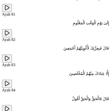
Ayah
81
إِلَىٰ يَوْمِ الْوَقْتِ الْمَعْلُومِ
Ayah
82
قَالَ فَبِعِزَّتِكَ لَأُغْوِيَنَّهُمْ أَجْمَعِينَ
Ayah
83
إِلَّا عِبَادَكَ مِنْهُمُ الْمُخْلَصِينَ
Ayah
84
قَالَ فَالْحَقُّ وَالْحَقَّ أَقُولُ