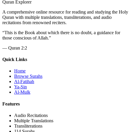
Quran Explorer
A comprehensive online resource for reading and studying the Holy
Quran with multiple translations, transliterations, and audio
recitations from renowned reciters.
“
This is the Book about which there is no doubt, a guidance for
those conscious of Allah.
”
—
Quran 2:2
Quick Links
Home
Browse Surahs
Al-Fatihah
Ya-Sin
Al-Mulk
Features
Audio Recitations
Multiple Translations
Transliterations
114 Surahs