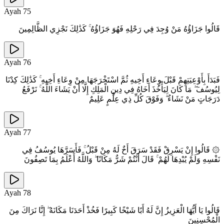
Ayah
75
قَالُوا جَزَاؤُهُ مَنْ وُجِدَ فِي رَحْلِهِ فَهُوَ جَزَاؤُهُ ۚ كَذَٰلِكَ نَجْزِي الظَّالِمِينَ
Ayah
76
فَبَدَأَ بِأَوْعِيَتِهِمْ قَبْلَ وِعَاءِ أَخِيهِ ثُمَّ اسْتَخْرَجَهَا مِنْ وِعَاءِ أَخِيهِ ۚ كَذَٰلِكَ كِدْنَا
لِيُوسُفَ ۖ مَا كَانَ لِيَأْخُذَ أَخَاهُ فِي دِينِ الْمَلِكِ إِلَّا أَنْ يَشَاءَ اللَّهُ ۚ نَرْفَعُ
دَرَجَاتٍ مَنْ نَشَاءُ ۗ وَفَوْقَ كُلِّ ذِي عِلْمٍ عَلِيمٌ
Ayah
77
۞ قَالُوا إِنْ يَسْرِقْ فَقَدْ سَرَقَ أَخٌ لَهُ مِنْ قَبْلُ ۚ فَأَسَرَّهَا يُوسُفُ فِي
نَفْسِهِ وَلَمْ يُبْدِهَا لَهُمْ ۚ قَالَ أَنْتُمْ شَرٌّ مَكَانًا ۖ وَاللَّهُ أَعْلَمُ بِمَا تَصِفُونَ
Ayah
78
قَالُوا يَا أَيُّهَا الْعَزِيزُ إِنَّ لَهُ أَبًا شَيْخًا كَبِيرًا فَخُذْ أَحَدَنَا مَكَانَهُ ۖ إِنَّا نَرَاكَ مِنَ
الْمُحْسِنِينَ