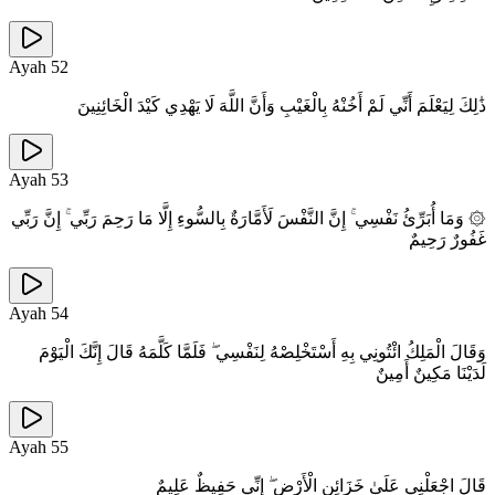
Ayah
52
ذَٰلِكَ لِيَعْلَمَ أَنِّي لَمْ أَخُنْهُ بِالْغَيْبِ وَأَنَّ اللَّهَ لَا يَهْدِي كَيْدَ الْخَائِنِينَ
Ayah
53
۞ وَمَا أُبَرِّئُ نَفْسِي ۚ إِنَّ النَّفْسَ لَأَمَّارَةٌ بِالسُّوءِ إِلَّا مَا رَحِمَ رَبِّي ۚ إِنَّ رَبِّي
غَفُورٌ رَحِيمٌ
Ayah
54
وَقَالَ الْمَلِكُ ائْتُونِي بِهِ أَسْتَخْلِصْهُ لِنَفْسِي ۖ فَلَمَّا كَلَّمَهُ قَالَ إِنَّكَ الْيَوْمَ
لَدَيْنَا مَكِينٌ أَمِينٌ
Ayah
55
قَالَ اجْعَلْنِي عَلَىٰ خَزَائِنِ الْأَرْضِ ۖ إِنِّي حَفِيظٌ عَلِيمٌ