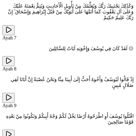
وَكَذَٰلِكَ يَجْتَبِيكَ رَبُّكَ وَيُعَلِّمُكَ مِنْ تَأْوِيلِ الْأَحَادِيثِ وَيُتِمُّ نِعْمَتَهُ عَلَيْكَ
وَعَلَىٰ آلِ يَعْقُوبَ كَمَا أَتَمَّهَا عَلَىٰ أَبَوَيْكَ مِنْ قَبْلُ إِبْرَاهِيمَ وَإِسْحَاقَ ۚ إِنَّ
رَبَّكَ عَلِيمٌ حَكِيمٌ
Ayah
7
۞ لَقَدْ كَانَ فِي يُوسُفَ وَإِخْوَتِهِ آيَاتٌ لِلسَّائِلِينَ
Ayah
8
إِذْ قَالُوا لَيُوسُفُ وَأَخُوهُ أَحَبُّ إِلَىٰ أَبِينَا مِنَّا وَنَحْنُ عُصْبَةٌ إِنَّ أَبَانَا لَفِي
ضَلَالٍ مُبِينٍ
Ayah
9
اقْتُلُوا يُوسُفَ أَوِ اطْرَحُوهُ أَرْضًا يَخْلُ لَكُمْ وَجْهُ أَبِيكُمْ وَتَكُونُوا مِنْ بَعْدِهِ
قَوْمًا صَالِحِينَ