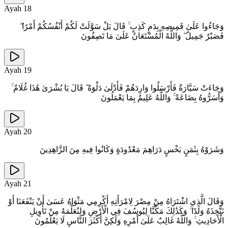
Ayah
18
وَجَاءُوا عَلَىٰ قَمِيصِهِ بِدَمٍ كَذِبٍ ۚ قَالَ بَلْ سَوَّلَتْ لَكُمْ أَنْفُسُكُمْ أَمْرًا ۖ
فَصَبْرٌ جَمِيلٌ ۖ وَاللَّهُ الْمُسْتَعَانُ عَلَىٰ مَا تَصِفُونَ
Ayah
19
وَجَاءَتْ سَيَّارَةٌ فَأَرْسَلُوا وَارِدَهُمْ فَأَدْلَىٰ دَلْوَهُ ۖ قَالَ يَا بُشْرَىٰ هَٰذَا غُلَامٌ ۚ
وَأَسَرُّوهُ بِضَاعَةً ۚ وَاللَّهُ عَلِيمٌ بِمَا يَعْمَلُونَ
Ayah
20
وَشَرَوْهُ بِثَمَنٍ بَخْسٍ دَرَاهِمَ مَعْدُودَةٍ وَكَانُوا فِيهِ مِنَ الزَّاهِدِينَ
Ayah
21
وَقَالَ الَّذِي اشْتَرَاهُ مِنْ مِصْرَ لِامْرَأَتِهِ أَكْرِمِي مَثْوَاهُ عَسَىٰ أَنْ يَنْفَعَنَا أَوْ
نَتَّخِذَهُ وَلَدًا ۚ وَكَذَٰلِكَ مَكَّنَّا لِيُوسُفَ فِي الْأَرْضِ وَلِنُعَلِّمَهُ مِنْ تَأْوِيلِ
الْأَحَادِيثِ ۚ وَاللَّهُ غَالِبٌ عَلَىٰ أَمْرِهِ وَلَٰكِنَّ أَكْثَرَ النَّاسِ لَا يَعْلَمُونَ