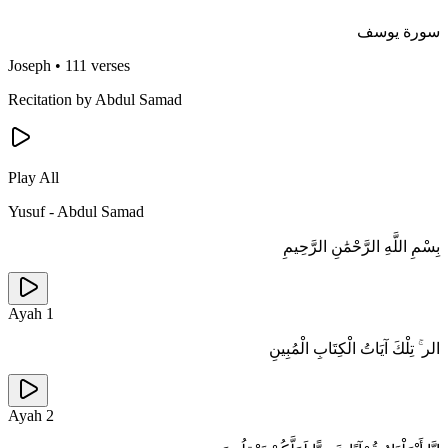
سورة يوسف
Joseph
•
111 verses
Recitation by Abdul Samad
Play All
Yusuf
-
Abdul Samad
بِسْمِ اللَّهِ الرَّحْمَٰنِ الرَّحِيمِ
Ayah
1
الر ۚ تِلْكَ آيَاتُ الْكِتَابِ الْمُبِينِ
Ayah
2