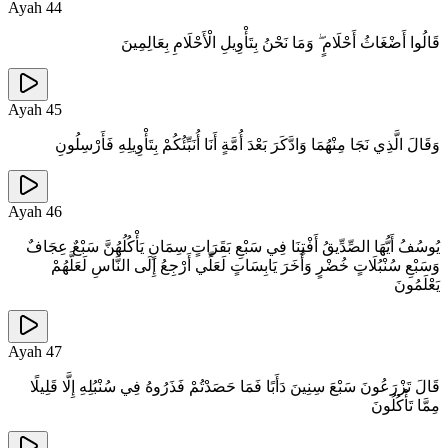
Ayah
44
قَالُوا أَضْغَاثُ أَحْلَامٍ ۖ وَمَا نَحْنُ بِتَأْوِيلِ الْأَحْلَامِ بِعَالِمِينَ
Ayah
45
وَقَالَ الَّذِي نَجَا مِنْهُمَا وَادَّكَرَ بَعْدَ أُمَّةٍ أَنَا أُنَبِّئُكُمْ بِتَأْوِيلِهِ فَأَرْسِلُونِ
Ayah
46
يُوسُفُ أَيُّهَا الصِّدِّيقُ أَفْتِنَا فِي سَبْعِ بَقَرَاتٍ سِمَانٍ يَأْكُلُهُنَّ سَبْعٌ عِجَافٌ
وَسَبْعِ سُنْبُلَاتٍ خُضْرٍ وَأُخَرَ يَابِسَاتٍ لَعَلِّي أَرْجِعُ إِلَى النَّاسِ لَعَلَّهُمْ
يَعْلَمُونَ
Ayah
47
قَالَ تَزْرَعُونَ سَبْعَ سِنِينَ دَأَبًا فَمَا حَصَدْتُمْ فَذَرُوهُ فِي سُنْبُلِهِ إِلَّا قَلِيلًا
مِمَّا تَأْكُلُونَ