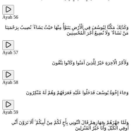
Ayah
56
وَكَذَٰلِكَ مَكَّنَّا لِيُوسُفَ فِي الْأَرْضِ يَتَبَوَّأُ مِنْهَا حَيْثُ يَشَاءُ ۚ نُصِيبُ بِرَحْمَتِنَا
مَنْ نَشَاءُ ۖ وَلَا نُضِيعُ أَجْرَ الْمُحْسِنِينَ
Ayah
57
وَلَأَجْرُ الْآخِرَةِ خَيْرٌ لِلَّذِينَ آمَنُوا وَكَانُوا يَتَّقُونَ
Ayah
58
وَجَاءَ إِخْوَةُ يُوسُفَ فَدَخَلُوا عَلَيْهِ فَعَرَفَهُمْ وَهُمْ لَهُ مُنْكِرُونَ
Ayah
59
وَلَمَّا جَهَّزَهُمْ بِجَهَازِهِمْ قَالَ ائْتُونِي بِأَخٍ لَكُمْ مِنْ أَبِيكُمْ ۚ أَلَا تَرَوْنَ أَنِّي
أُوفِي الْكَيْلَ وَأَنَا خَيْرُ الْمُنْزِلِينَ