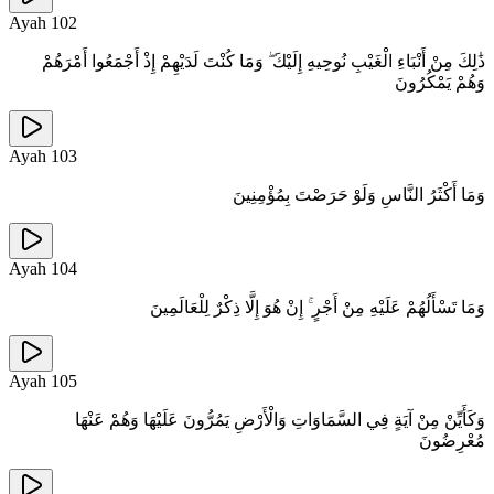
Ayah
102
ذَٰلِكَ مِنْ أَنْبَاءِ الْغَيْبِ نُوحِيهِ إِلَيْكَ ۖ وَمَا كُنْتَ لَدَيْهِمْ إِذْ أَجْمَعُوا أَمْرَهُمْ
وَهُمْ يَمْكُرُونَ
Ayah
103
وَمَا أَكْثَرُ النَّاسِ وَلَوْ حَرَصْتَ بِمُؤْمِنِينَ
Ayah
104
وَمَا تَسْأَلُهُمْ عَلَيْهِ مِنْ أَجْرٍ ۚ إِنْ هُوَ إِلَّا ذِكْرٌ لِلْعَالَمِينَ
Ayah
105
وَكَأَيِّنْ مِنْ آيَةٍ فِي السَّمَاوَاتِ وَالْأَرْضِ يَمُرُّونَ عَلَيْهَا وَهُمْ عَنْهَا
مُعْرِضُونَ