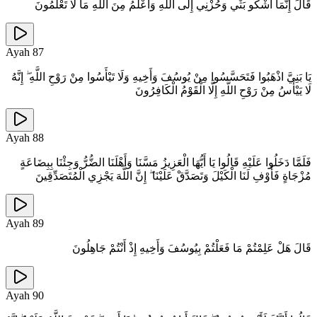
قَالَ إِنَّمَا أَشْكُو بَثِّي وَحُزْنِي إِلَى اللَّهِ وَأَعْلَمُ مِنَ اللَّهِ مَا لَا تَعْلَمُونَ
Ayah
87
يَا بَنِيَّ اذْهَبُوا فَتَحَسَّسُوا مِنْ يُوسُفَ وَأَخِيهِ وَلَا تَيْأَسُوا مِنْ رَوْحِ اللَّهِ ۖ إِنَّهُ
لَا يَيْأَسُ مِنْ رَوْحِ اللَّهِ إِلَّا الْقَوْمُ الْكَافِرُونَ
Ayah
88
فَلَمَّا دَخَلُوا عَلَيْهِ قَالُوا يَا أَيُّهَا الْعَزِيزُ مَسَّنَا وَأَهْلَنَا الضُّرُّ وَجِئْنَا بِبِضَاعَةٍ
مُزْجَاةٍ فَأَوْفِ لَنَا الْكَيْلَ وَتَصَدَّقْ عَلَيْنَا ۖ إِنَّ اللَّهَ يَجْزِي الْمُتَصَدِّقِينَ
Ayah
89
قَالَ هَلْ عَلِمْتُمْ مَا فَعَلْتُمْ بِيُوسُفَ وَأَخِيهِ إِذْ أَنْتُمْ جَاهِلُونَ
Ayah
90