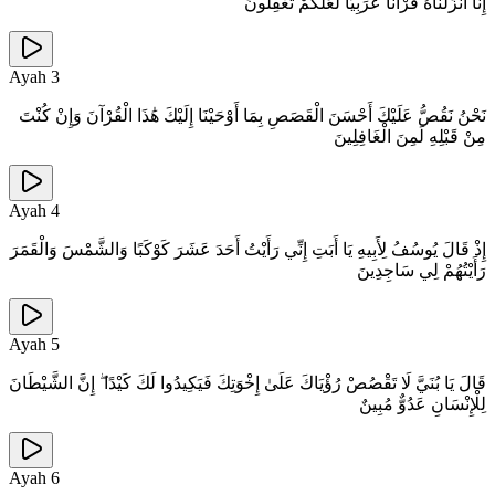
إِنَّا أَنْزَلْنَاهُ قُرْآنًا عَرَبِيًّا لَعَلَّكُمْ تَعْقِلُونَ
Ayah
3
نَحْنُ نَقُصُّ عَلَيْكَ أَحْسَنَ الْقَصَصِ بِمَا أَوْحَيْنَا إِلَيْكَ هَٰذَا الْقُرْآنَ وَإِنْ كُنْتَ
مِنْ قَبْلِهِ لَمِنَ الْغَافِلِينَ
Ayah
4
إِذْ قَالَ يُوسُفُ لِأَبِيهِ يَا أَبَتِ إِنِّي رَأَيْتُ أَحَدَ عَشَرَ كَوْكَبًا وَالشَّمْسَ وَالْقَمَرَ
رَأَيْتُهُمْ لِي سَاجِدِينَ
Ayah
5
قَالَ يَا بُنَيَّ لَا تَقْصُصْ رُؤْيَاكَ عَلَىٰ إِخْوَتِكَ فَيَكِيدُوا لَكَ كَيْدًا ۖ إِنَّ الشَّيْطَانَ
لِلْإِنْسَانِ عَدُوٌّ مُبِينٌ
Ayah
6