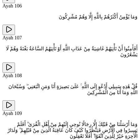
Ayah
106
وَمَا يُؤْمِنُ أَكْثَرُهُمْ بِاللَّهِ إِلَّا وَهُمْ مُشْرِكُونَ
Ayah
107
أَفَأَمِنُوا أَنْ تَأْتِيَهُمْ غَاشِيَةٌ مِنْ عَذَابِ اللَّهِ أَوْ تَأْتِيَهُمُ السَّاعَةُ بَغْتَةً وَهُمْ لَا
يَشْعُرُونَ
Ayah
108
قُلْ هَٰذِهِ سَبِيلِي أَدْعُو إِلَى اللَّهِ ۚ عَلَىٰ بَصِيرَةٍ أَنَا وَمَنِ اتَّبَعَنِي ۖ وَسُبْحَانَ
اللَّهِ وَمَا أَنَا مِنَ الْمُشْرِكِينَ
Ayah
109
وَمَا أَرْسَلْنَا مِنْ قَبْلِكَ إِلَّا رِجَالًا نُوحِي إِلَيْهِمْ مِنْ أَهْلِ الْقُرَىٰ ۗ أَفَلَمْ
يَسِيرُوا فِي الْأَرْضِ فَيَنْظُرُوا كَيْفَ كَانَ عَاقِبَةُ الَّذِينَ مِنْ قَبْلِهِمْ ۗ وَلَدَارُ
الْآخِرَةِ خَيْرٌ لِلَّذِينَ اتَّقَوْا ۗ أَفَلَا تَعْقِلُونَ