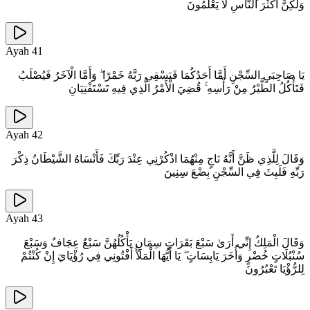
وَلَٰكِنَّ أَكْثَرَ النَّاسِ لَا يَعْلَمُونَ
Ayah
41
يَا صَاحِبَيِ السِّجْنِ أَمَّا أَحَدُكُمَا فَيَسْقِي رَبَّهُ خَمْرًا ۖ وَأَمَّا الْآخَرُ فَيُصْلَبُ
فَتَأْكُلُ الطَّيْرُ مِنْ رَأْسِهِ ۚ قُضِيَ الْأَمْرُ الَّذِي فِيهِ تَسْتَفْتِيَانِ
Ayah
42
وَقَالَ لِلَّذِي ظَنَّ أَنَّهُ نَاجٍ مِنْهُمَا اذْكُرْنِي عِنْدَ رَبِّكَ فَأَنْسَاهُ الشَّيْطَانُ ذِكْرَ
رَبِّهِ فَلَبِثَ فِي السِّجْنِ بِضْعَ سِنِينَ
Ayah
43
وَقَالَ الْمَلِكُ إِنِّي أَرَىٰ سَبْعَ بَقَرَاتٍ سِمَانٍ يَأْكُلُهُنَّ سَبْعٌ عِجَافٌ وَسَبْعَ
سُنْبُلَاتٍ خُضْرٍ وَأُخَرَ يَابِسَاتٍ ۖ يَا أَيُّهَا الْمَلَأُ أَفْتُونِي فِي رُؤْيَايَ إِنْ كُنْتُمْ
لِلرُّؤْيَا تَعْبُرُونَ