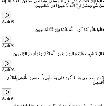
قَالُوا أَإِنَّكَ لَأَنْتَ يُوسُفُ ۖ قَالَ أَنَا يُوسُفُ وَهَٰذَا أَخِي ۖ قَدْ مَنَّ اللَّهُ عَلَيْنَا ۖ إِنَّهُ
مَنْ يَتَّقِ وَيَصْبِرْ فَإِنَّ اللَّهَ لَا يُضِيعُ أَجْرَ الْمُحْسِنِينَ
Ayah
91
قَالُوا تَاللَّهِ لَقَدْ آثَرَكَ اللَّهُ عَلَيْنَا وَإِنْ كُنَّا لَخَاطِئِينَ
Ayah
92
قَالَ لَا تَثْرِيبَ عَلَيْكُمُ الْيَوْمَ ۖ يَغْفِرُ اللَّهُ لَكُمْ ۖ وَهُوَ أَرْحَمُ الرَّاحِمِينَ
Ayah
93
اذْهَبُوا بِقَمِيصِي هَٰذَا فَأَلْقُوهُ عَلَىٰ وَجْهِ أَبِي يَأْتِ بَصِيرًا وَأْتُونِي بِأَهْلِكُمْ
أَجْمَعِينَ
Ayah
94