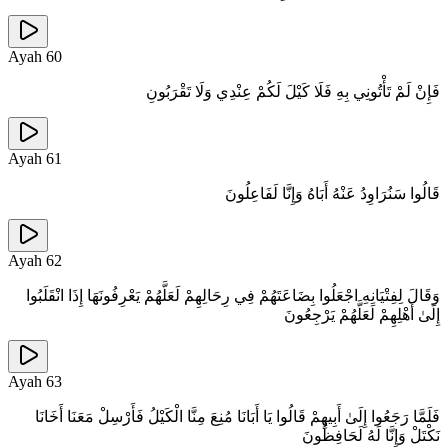
Ayah
60
فَإِنْ لَمْ تَأْتُونِي بِهِ فَلَا كَيْلَ لَكُمْ عِنْدِي وَلَا تَقْرَبُونِ
Ayah
61
قَالُوا سَنُرَاوِدُ عَنْهُ أَبَاهُ وَإِنَّا لَفَاعِلُونَ
Ayah
62
وَقَالَ لِفِتْيَانِهِ اجْعَلُوا بِضَاعَتَهُمْ فِي رِحَالِهِمْ لَعَلَّهُمْ يَعْرِفُونَهَا إِذَا انْقَلَبُوا
إِلَىٰ أَهْلِهِمْ لَعَلَّهُمْ يَرْجِعُونَ
Ayah
63
فَلَمَّا رَجَعُوا إِلَىٰ أَبِيهِمْ قَالُوا يَا أَبَانَا مُنِعَ مِنَّا الْكَيْلُ فَأَرْسِلْ مَعَنَا أَخَانَا
نَكْتَلْ وَإِنَّا لَهُ لَحَافِظُونَ