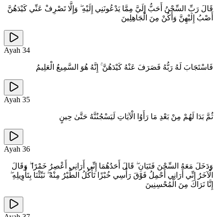
قَالَ رَبِّ السِّجْنُ أَحَبُّ إِلَيَّ مِمَّا يَدْعُونَنِي إِلَيْهِ ۖ وَإِلَّا تَصْرِفْ عَنِّي كَيْدَهُنَّ
أَصْبُ إِلَيْهِنَّ وَأَكُنْ مِنَ الْجَاهِلِينَ
Ayah
34
فَاسْتَجَابَ لَهُ رَبُّهُ فَصَرَفَ عَنْهُ كَيْدَهُنَّ ۚ إِنَّهُ هُوَ السَّمِيعُ الْعَلِيمُ
Ayah
35
ثُمَّ بَدَا لَهُمْ مِنْ بَعْدِ مَا رَأَوُا الْآيَاتِ لَيَسْجُنُنَّهُ حَتَّىٰ حِينٍ
Ayah
36
وَدَخَلَ مَعَهُ السِّجْنَ فَتَيَانِ ۖ قَالَ أَحَدُهُمَا إِنِّي أَرَانِي أَعْصِرُ خَمْرًا ۖ وَقَالَ
الْآخَرُ إِنِّي أَرَانِي أَحْمِلُ فَوْقَ رَأْسِي خُبْزًا تَأْكُلُ الطَّيْرُ مِنْهُ ۖ نَبِّئْنَا بِتَأْوِيلِهِ ۖ
إِنَّا نَرَاكَ مِنَ الْمُحْسِنِينَ
Ayah
37