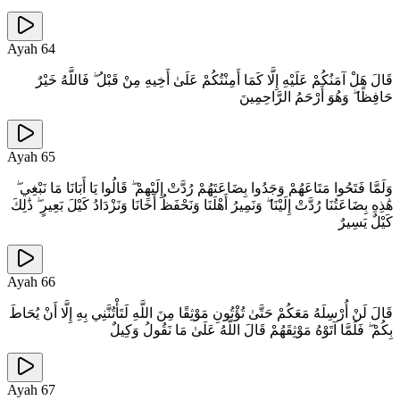
Ayah
64
قَالَ هَلْ آمَنُكُمْ عَلَيْهِ إِلَّا كَمَا أَمِنْتُكُمْ عَلَىٰ أَخِيهِ مِنْ قَبْلُ ۖ فَاللَّهُ خَيْرٌ
حَافِظًا ۖ وَهُوَ أَرْحَمُ الرَّاحِمِينَ
Ayah
65
وَلَمَّا فَتَحُوا مَتَاعَهُمْ وَجَدُوا بِضَاعَتَهُمْ رُدَّتْ إِلَيْهِمْ ۖ قَالُوا يَا أَبَانَا مَا نَبْغِي ۖ
هَٰذِهِ بِضَاعَتُنَا رُدَّتْ إِلَيْنَا ۖ وَنَمِيرُ أَهْلَنَا وَنَحْفَظُ أَخَانَا وَنَزْدَادُ كَيْلَ بَعِيرٍ ۖ ذَٰلِكَ
كَيْلٌ يَسِيرٌ
Ayah
66
قَالَ لَنْ أُرْسِلَهُ مَعَكُمْ حَتَّىٰ تُؤْتُونِ مَوْثِقًا مِنَ اللَّهِ لَتَأْتُنَّنِي بِهِ إِلَّا أَنْ يُحَاطَ
بِكُمْ ۖ فَلَمَّا آتَوْهُ مَوْثِقَهُمْ قَالَ اللَّهُ عَلَىٰ مَا نَقُولُ وَكِيلٌ
Ayah
67