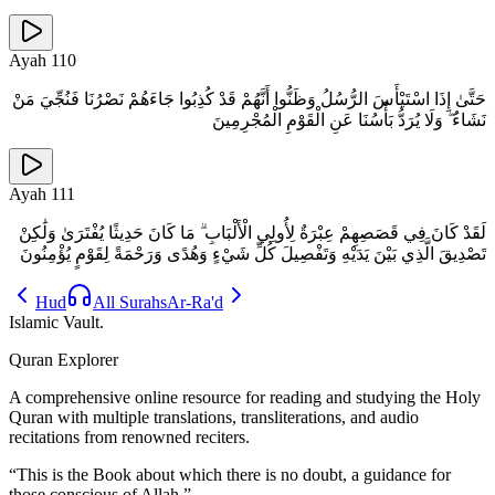
Ayah
110
حَتَّىٰ إِذَا اسْتَيْأَسَ الرُّسُلُ وَظَنُّوا أَنَّهُمْ قَدْ كُذِبُوا جَاءَهُمْ نَصْرُنَا فَنُجِّيَ مَنْ
نَشَاءُ ۖ وَلَا يُرَدُّ بَأْسُنَا عَنِ الْقَوْمِ الْمُجْرِمِينَ
Ayah
111
لَقَدْ كَانَ فِي قَصَصِهِمْ عِبْرَةٌ لِأُولِي الْأَلْبَابِ ۗ مَا كَانَ حَدِيثًا يُفْتَرَىٰ وَلَٰكِنْ
تَصْدِيقَ الَّذِي بَيْنَ يَدَيْهِ وَتَفْصِيلَ كُلِّ شَيْءٍ وَهُدًى وَرَحْمَةً لِقَوْمٍ يُؤْمِنُونَ
Hud
All Surahs
Ar-Ra'd
Islamic Vault
.
Quran Explorer
A comprehensive online resource for reading and studying the Holy
Quran with multiple translations, transliterations, and audio
recitations from renowned reciters.
“
This is the Book about which there is no doubt, a guidance for
those conscious of Allah.
”