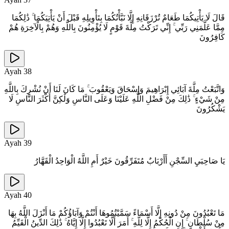
قَالَ لَا يَأْتِيكُمَا طَعَامٌ تُرْزَقَانِهِ إِلَّا نَبَّأْتُكُمَا بِتَأْوِيلِهِ قَبْلَ أَنْ يَأْتِيَكُمَا ۚ ذَٰلِكُمَا
مِمَّا عَلَّمَنِي رَبِّي ۚ إِنِّي تَرَكْتُ مِلَّةَ قَوْمٍ لَا يُؤْمِنُونَ بِاللَّهِ وَهُمْ بِالْآخِرَةِ هُمْ
كَافِرُونَ
Ayah
38
وَاتَّبَعْتُ مِلَّةَ آبَائِي إِبْرَاهِيمَ وَإِسْحَاقَ وَيَعْقُوبَ ۚ مَا كَانَ لَنَا أَنْ نُشْرِكَ بِاللَّهِ
مِنْ شَيْءٍ ۚ ذَٰلِكَ مِنْ فَضْلِ اللَّهِ عَلَيْنَا وَعَلَى النَّاسِ وَلَٰكِنَّ أَكْثَرَ النَّاسِ لَا
يَشْكُرُونَ
Ayah
39
يَا صَاحِبَيِ السِّجْنِ أَأَرْبَابٌ مُتَفَرِّقُونَ خَيْرٌ أَمِ اللَّهُ الْوَاحِدُ الْقَهَّارُ
Ayah
40
مَا تَعْبُدُونَ مِنْ دُونِهِ إِلَّا أَسْمَاءً سَمَّيْتُمُوهَا أَنْتُمْ وَآبَاؤُكُمْ مَا أَنْزَلَ اللَّهُ بِهَا
مِنْ سُلْطَانٍ ۚ إِنِ الْحُكْمُ إِلَّا لِلَّهِ ۚ أَمَرَ أَلَّا تَعْبُدُوا إِلَّا إِيَّاهُ ۚ ذَٰلِكَ الدِّينُ الْقَيِّمُ