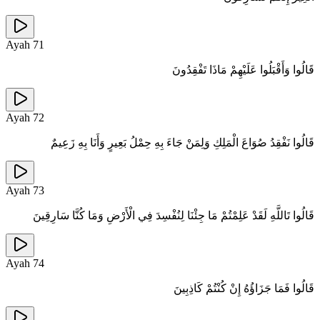
Ayah
71
قَالُوا وَأَقْبَلُوا عَلَيْهِمْ مَاذَا تَفْقِدُونَ
Ayah
72
قَالُوا نَفْقِدُ صُوَاعَ الْمَلِكِ وَلِمَنْ جَاءَ بِهِ حِمْلُ بَعِيرٍ وَأَنَا بِهِ زَعِيمٌ
Ayah
73
قَالُوا تَاللَّهِ لَقَدْ عَلِمْتُمْ مَا جِئْنَا لِنُفْسِدَ فِي الْأَرْضِ وَمَا كُنَّا سَارِقِينَ
Ayah
74
قَالُوا فَمَا جَزَاؤُهُ إِنْ كُنْتُمْ كَاذِبِينَ