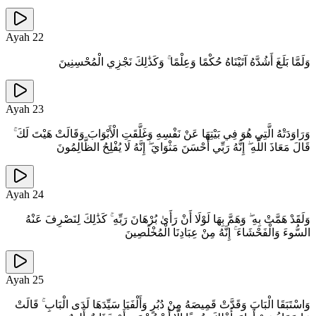
Ayah
22
وَلَمَّا بَلَغَ أَشُدَّهُ آتَيْنَاهُ حُكْمًا وَعِلْمًا ۚ وَكَذَٰلِكَ نَجْزِي الْمُحْسِنِينَ
Ayah
23
وَرَاوَدَتْهُ الَّتِي هُوَ فِي بَيْتِهَا عَنْ نَفْسِهِ وَغَلَّقَتِ الْأَبْوَابَ وَقَالَتْ هَيْتَ لَكَ ۚ
قَالَ مَعَاذَ اللَّهِ ۖ إِنَّهُ رَبِّي أَحْسَنَ مَثْوَايَ ۖ إِنَّهُ لَا يُفْلِحُ الظَّالِمُونَ
Ayah
24
وَلَقَدْ هَمَّتْ بِهِ ۖ وَهَمَّ بِهَا لَوْلَا أَنْ رَأَىٰ بُرْهَانَ رَبِّهِ ۚ كَذَٰلِكَ لِنَصْرِفَ عَنْهُ
السُّوءَ وَالْفَحْشَاءَ ۚ إِنَّهُ مِنْ عِبَادِنَا الْمُخْلَصِينَ
Ayah
25
وَاسْتَبَقَا الْبَابَ وَقَدَّتْ قَمِيصَهُ مِنْ دُبُرٍ وَأَلْفَيَا سَيِّدَهَا لَدَى الْبَابِ ۚ قَالَتْ