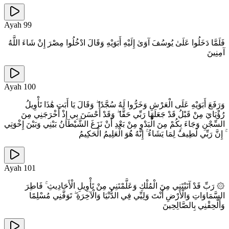
Ayah
99
فَلَمَّا دَخَلُوا عَلَىٰ يُوسُفَ آوَىٰ إِلَيْهِ أَبَوَيْهِ وَقَالَ ادْخُلُوا مِصْرَ إِنْ شَاءَ اللَّهُ
آمِنِينَ
Ayah
100
وَرَفَعَ أَبَوَيْهِ عَلَى الْعَرْشِ وَخَرُّوا لَهُ سُجَّدًا ۖ وَقَالَ يَا أَبَتِ هَٰذَا تَأْوِيلُ
رُؤْيَايَ مِنْ قَبْلُ قَدْ جَعَلَهَا رَبِّي حَقًّا ۖ وَقَدْ أَحْسَنَ بِي إِذْ أَخْرَجَنِي مِنَ
السِّجْنِ وَجَاءَ بِكُمْ مِنَ الْبَدْوِ مِنْ بَعْدِ أَنْ نَزَغَ الشَّيْطَانُ بَيْنِي وَبَيْنَ إِخْوَتِي
ۚ إِنَّ رَبِّي لَطِيفٌ لِمَا يَشَاءُ ۚ إِنَّهُ هُوَ الْعَلِيمُ الْحَكِيمُ
Ayah
101
۞ رَبِّ قَدْ آتَيْتَنِي مِنَ الْمُلْكِ وَعَلَّمْتَنِي مِنْ تَأْوِيلِ الْأَحَادِيثِ ۚ فَاطِرَ
السَّمَاوَاتِ وَالْأَرْضِ أَنْتَ وَلِيِّي فِي الدُّنْيَا وَالْآخِرَةِ ۖ تَوَفَّنِي مُسْلِمًا
وَأَلْحِقْنِي بِالصَّالِحِينَ