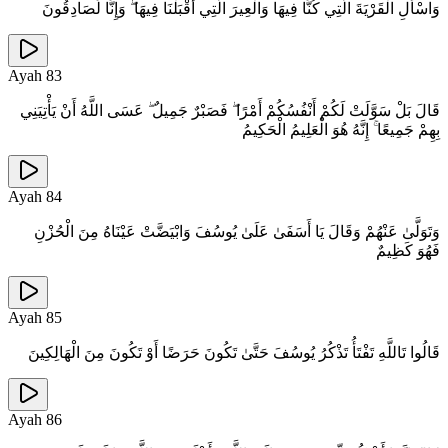
وَاسْأَلِ الْقَرْيَةَ الَّتِي كُنَّا فِيهَا وَالْعِيرَ الَّتِي أَقْبَلْنَا فِيهَا ۖ وَإِنَّا لَصَادِقُونَ
Ayah
83
قَالَ بَلْ سَوَّلَتْ لَكُمْ أَنْفُسُكُمْ أَمْرًا ۖ فَصَبْرٌ جَمِيلٌ ۖ عَسَى اللَّهُ أَنْ يَأْتِيَنِي
بِهِمْ جَمِيعًا ۚ إِنَّهُ هُوَ الْعَلِيمُ الْحَكِيمُ
Ayah
84
وَتَوَلَّىٰ عَنْهُمْ وَقَالَ يَا أَسَفَىٰ عَلَىٰ يُوسُفَ وَابْيَضَّتْ عَيْنَاهُ مِنَ الْحُزْنِ
فَهُوَ كَظِيمٌ
Ayah
85
قَالُوا تَاللَّهِ تَفْتَأُ تَذْكُرُ يُوسُفَ حَتَّىٰ تَكُونَ حَرَضًا أَوْ تَكُونَ مِنَ الْهَالِكِينَ
Ayah
86