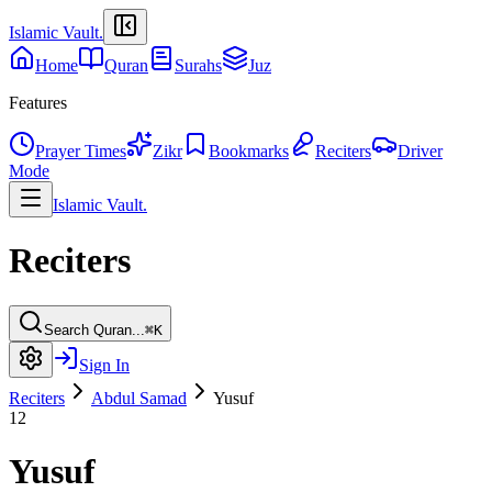
Islamic Vault
.
Home
Quran
Surahs
Juz
Features
Prayer Times
Zikr
Bookmarks
Reciters
Driver
Mode
Islamic Vault
.
Reciters
Search Quran...
⌘K
Sign In
Reciters
Abdul Samad
Yusuf
12
Yusuf