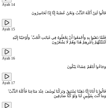
Ayah
14
قَالُوا لَئِنْ أَكَلَهُ الذِّئْبُ وَنَحْنُ عُصْبَةٌ إِنَّا إِذًا لَخَاسِرُونَ
Ayah
15
فَلَمَّا ذَهَبُوا بِهِ وَأَجْمَعُوا أَنْ يَجْعَلُوهُ فِي غَيَابَتِ الْجُبِّ ۚ وَأَوْحَيْنَا إِلَيْهِ
لَتُنَبِّئَنَّهُمْ بِأَمْرِهِمْ هَٰذَا وَهُمْ لَا يَشْعُرُونَ
Ayah
16
وَجَاءُوا أَبَاهُمْ عِشَاءً يَبْكُونَ
Ayah
17
قَالُوا يَا أَبَانَا إِنَّا ذَهَبْنَا نَسْتَبِقُ وَتَرَكْنَا يُوسُفَ عِنْدَ مَتَاعِنَا فَأَكَلَهُ الذِّئْبُ ۖ
وَمَا أَنْتَ بِمُؤْمِنٍ لَنَا وَلَوْ كُنَّا صَادِقِينَ