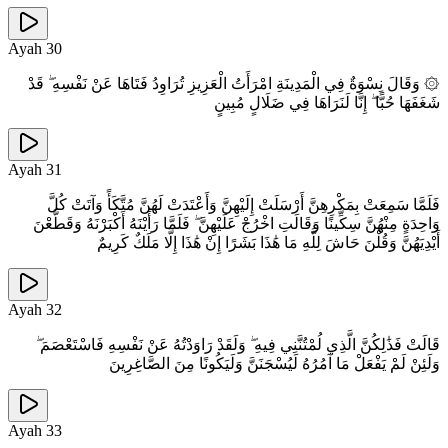
Ayah
30
۞ وَقَالَ نِسْوَةٌ فِي الْمَدِينَةِ امْرَأَتُ الْعَزِيزِ تُرَاوِدُ فَتَاهَا عَنْ نَفْسِهِ ۖ قَدْ
شَغَفَهَا حُبًّا ۖ إِنَّا لَنَرَاهَا فِي ضَلَالٍ مُبِينٍ
Ayah
31
فَلَمَّا سَمِعَتْ بِمَكْرِهِنَّ أَرْسَلَتْ إِلَيْهِنَّ وَأَعْتَدَتْ لَهُنَّ مُتَّكَأً وَآتَتْ كُلَّ
وَاحِدَةٍ مِنْهُنَّ سِكِّينًا وَقَالَتِ اخْرُجْ عَلَيْهِنَّ ۖ فَلَمَّا رَأَيْنَهُ أَكْبَرْنَهُ وَقَطَّعْنَ
أَيْدِيَهُنَّ وَقُلْنَ حَاشَ لِلَّهِ مَا هَٰذَا بَشَرًا إِنْ هَٰذَا إِلَّا مَلَكٌ كَرِيمٌ
Ayah
32
قَالَتْ فَذَٰلِكُنَّ الَّذِي لُمْتُنَّنِي فِيهِ ۖ وَلَقَدْ رَاوَدْتُهُ عَنْ نَفْسِهِ فَاسْتَعْصَمَ ۖ
وَلَئِنْ لَمْ يَفْعَلْ مَا آمُرُهُ لَيُسْجَنَنَّ وَلَيَكُونًا مِنَ الصَّاغِرِينَ
Ayah
33