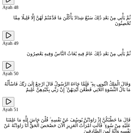
Ayah
48
ثُمَّ يَأْتِي مِنْ بَعْدِ ذَٰلِكَ سَبْعٌ شِدَادٌ يَأْكُلْنَ مَا قَدَّمْتُمْ لَهُنَّ إِلَّا قَلِيلًا مِمَّا
تُحْصِنُونَ
Ayah
49
ثُمَّ يَأْتِي مِنْ بَعْدِ ذَٰلِكَ عَامٌ فِيهِ يُغَاثُ النَّاسُ وَفِيهِ يَعْصِرُونَ
Ayah
50
وَقَالَ الْمَلِكُ ائْتُونِي بِهِ ۖ فَلَمَّا جَاءَهُ الرَّسُولُ قَالَ ارْجِعْ إِلَىٰ رَبِّكَ فَاسْأَلْهُ
مَا بَالُ النِّسْوَةِ اللَّاتِي قَطَّعْنَ أَيْدِيَهُنَّ ۚ إِنَّ رَبِّي بِكَيْدِهِنَّ عَلِيمٌ
Ayah
51
قَالَ مَا خَطْبُكُنَّ إِذْ رَاوَدْتُنَّ يُوسُفَ عَنْ نَفْسِهِ ۚ قُلْنَ حَاشَ لِلَّهِ مَا عَلِمْنَا
عَلَيْهِ مِنْ سُوءٍ ۚ قَالَتِ امْرَأَتُ الْعَزِيزِ الْآنَ حَصْحَصَ الْحَقُّ أَنَا رَاوَدْتُهُ عَنْ
نَفْسِهِ وَإِنَّهُ لَمِنَ الصَّادِقِينَ