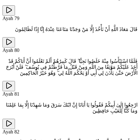
Ayah
79
قَالَ مَعَاذَ اللَّهِ أَنْ نَأْخُذَ إِلَّا مَنْ وَجَدْنَا مَتَاعَنَا عِنْدَهُ إِنَّا إِذًا لَظَالِمُونَ
Ayah
80
فَلَمَّا اسْتَيْأَسُوا مِنْهُ خَلَصُوا نَجِيًّا ۖ قَالَ كَبِيرُهُمْ أَلَمْ تَعْلَمُوا أَنَّ أَبَاكُمْ قَدْ
أَخَذَ عَلَيْكُمْ مَوْثِقًا مِنَ اللَّهِ وَمِنْ قَبْلُ مَا فَرَّطْتُمْ فِي يُوسُفَ ۖ فَلَنْ أَبْرَحَ
الْأَرْضَ حَتَّىٰ يَأْذَنَ لِي أَبِي أَوْ يَحْكُمَ اللَّهُ لِي ۖ وَهُوَ خَيْرُ الْحَاكِمِينَ
Ayah
81
ارْجِعُوا إِلَىٰ أَبِيكُمْ فَقُولُوا يَا أَبَانَا إِنَّ ابْنَكَ سَرَقَ وَمَا شَهِدْنَا إِلَّا بِمَا عَلِمْنَا
وَمَا كُنَّا لِلْغَيْبِ حَافِظِينَ
Ayah
82