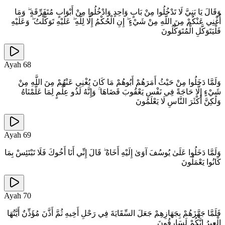
وَقَالَ يَا بَنِيَّ لَا تَدْخُلُوا مِنْ بَابٍ وَاحِدٍ وَادْخُلُوا مِنْ أَبْوَابٍ مُتَفَرِّقَةٍ ۖ وَمَا
أُغْنِي عَنْكُمْ مِنَ اللَّهِ مِنْ شَيْءٍ ۖ إِنِ الْحُكْمُ إِلَّا لِلَّهِ ۖ عَلَيْهِ تَوَكَّلْتُ ۖ وَعَلَيْهِ
فَلْيَتَوَكَّلِ الْمُتَوَكِّلُونَ
Ayah
68
وَلَمَّا دَخَلُوا مِنْ حَيْثُ أَمَرَهُمْ أَبُوهُمْ مَا كَانَ يُغْنِي عَنْهُمْ مِنَ اللَّهِ مِنْ
شَيْءٍ إِلَّا حَاجَةً فِي نَفْسِ يَعْقُوبَ قَضَاهَا ۚ وَإِنَّهُ لَذُو عِلْمٍ لِمَا عَلَّمْنَاهُ
وَلَٰكِنَّ أَكْثَرَ النَّاسِ لَا يَعْلَمُونَ
Ayah
69
وَلَمَّا دَخَلُوا عَلَىٰ يُوسُفَ آوَىٰ إِلَيْهِ أَخَاهُ ۖ قَالَ إِنِّي أَنَا أَخُوكَ فَلَا تَبْتَئِسْ بِمَا
كَانُوا يَعْمَلُونَ
Ayah
70
فَلَمَّا جَهَّزَهُمْ بِجَهَازِهِمْ جَعَلَ السِّقَايَةَ فِي رَحْلِ أَخِيهِ ثُمَّ أَذَّنَ مُؤَذِّنٌ أَيَّتُهَا
الْعِيرُ إِنَّكُمْ لَسَارِقُونَ