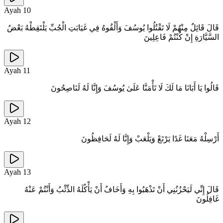
Ayah
10
قَالَ قَائِلٌ مِنْهُمْ لَا تَقْتُلُوا يُوسُفَ وَأَلْقُوهُ فِي غَيَابَتِ الْجُبِّ يَلْتَقِطْهُ بَعْضُ
السَّيَّارَةِ إِنْ كُنْتُمْ فَاعِلِينَ
Ayah
11
قَالُوا يَا أَبَانَا مَا لَكَ لَا تَأْمَنَّا عَلَىٰ يُوسُفَ وَإِنَّا لَهُ لَنَاصِحُونَ
Ayah
12
أَرْسِلْهُ مَعَنَا غَدًا يَرْتَعْ وَيَلْعَبْ وَإِنَّا لَهُ لَحَافِظُونَ
Ayah
13
قَالَ إِنِّي لَيَحْزُنُنِي أَنْ تَذْهَبُوا بِهِ وَأَخَافُ أَنْ يَأْكُلَهُ الذِّئْبُ وَأَنْتُمْ عَنْهُ
غَافِلُونَ