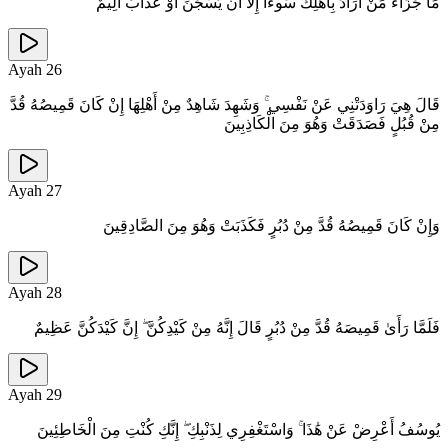
مَا جَزَاءُ مَنْ أَرَادَ بِأَهْلِكَ سُوءًا إِلَّا أَنْ يُسْجَنَ أَوْ عَذَابٌ أَلِيمٌ
Ayah
26
قَالَ هِيَ رَاوَدَتْنِي عَنْ نَفْسِي ۚ وَشَهِدَ شَاهِدٌ مِنْ أَهْلِهَا إِنْ كَانَ قَمِيصُهُ قُدَّ
مِنْ قُبُلٍ فَصَدَقَتْ وَهُوَ مِنَ الْكَاذِبِينَ
Ayah
27
وَإِنْ كَانَ قَمِيصُهُ قُدَّ مِنْ دُبُرٍ فَكَذَبَتْ وَهُوَ مِنَ الصَّادِقِينَ
Ayah
28
فَلَمَّا رَأَىٰ قَمِيصَهُ قُدَّ مِنْ دُبُرٍ قَالَ إِنَّهُ مِنْ كَيْدِكُنَّ ۖ إِنَّ كَيْدَكُنَّ عَظِيمٌ
Ayah
29
يُوسُفُ أَعْرِضْ عَنْ هَٰذَا ۚ وَاسْتَغْفِرِي لِذَنْبِكِ ۖ إِنَّكِ كُنْتِ مِنَ الْخَاطِئِينَ