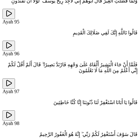
وَلَمَّا فَصَلَتِ الْعِيرُ قَالَ أَبُوهُمْ إِنِّي لَأَجِدُ رِيحَ يُوسُفَ ۖ لَوْلَا أَنْ تُفَنِّدُونِ
Ayah
95
قَالُوا تَاللَّهِ إِنَّكَ لَفِي ضَلَالِكَ الْقَدِيمِ
Ayah
96
فَلَمَّا أَنْ جَاءَ الْبَشِيرُ أَلْقَاهُ عَلَىٰ وَجْهِهِ فَارْتَدَّ بَصِيرًا ۖ قَالَ أَلَمْ أَقُلْ لَكُمْ
إِنِّي أَعْلَمُ مِنَ اللَّهِ مَا لَا تَعْلَمُونَ
Ayah
97
قَالُوا يَا أَبَانَا اسْتَغْفِرْ لَنَا ذُنُوبَنَا إِنَّا كُنَّا خَاطِئِينَ
Ayah
98
قَالَ سَوْفَ أَسْتَغْفِرُ لَكُمْ رَبِّي ۖ إِنَّهُ هُوَ الْغَفُورُ الرَّحِيمُ