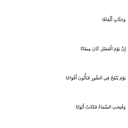
وَجَنَّاتٍ أَلْفَافًا
إِنَّ يَوْمَ الْفَصْلِ كَانَ مِيقَاتًا
يَوْمَ يُنْفَخُ فِي الصُّورِ فَتَأْتُونَ أَفْوَاجًا
وَفُتِحَتِ السَّمَاءُ فَكَانَتْ أَبْوَابًا