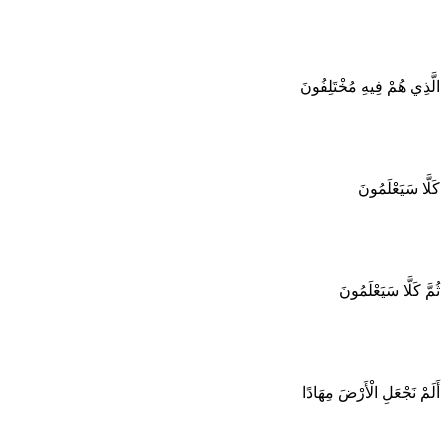
الَّذِي هُمْ فِيهِ مُخْتَلِفُونَ
كَلَّا سَيَعْلَمُونَ
ثُمَّ كَلَّا سَيَعْلَمُونَ
أَلَمْ نَجْعَلِ الْأَرْضَ مِهَادًا