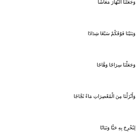
وَجَعَلْنَا النَّهَارَ مَعَاشًا
وَبَنَيْنَا فَوْقَكُمْ سَبْعًا شِدَادًا
وَجَعَلْنَا سِرَاجًا وَهَّاجًا
وَأَنْزَلْنَا مِنَ الْمُعْصِرَاتِ مَاءً ثَجَّاجًا
لِنُخْرِجَ بِهِ حَبًّا وَنَبَاتًا