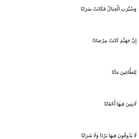
وَسُيِّرَتِ الْجِبَالُ فَكَانَتْ سَرَابًا
إِنَّ جَهَنَّمَ كَانَتْ مِرْصَادًا
لِلطَّاغِينَ مَآبًا
لَابِثِينَ فِيهَا أَحْقَابًا
لَا يَذُوقُونَ فِيهَا بَرْدًا وَلَا شَرَابًا