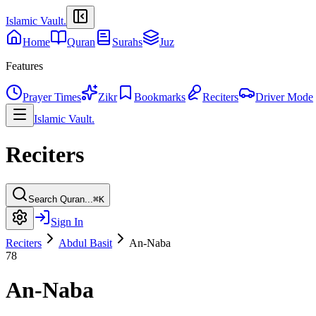
Islamic Vault
.
Home
Quran
Surahs
Juz
Features
Prayer Times
Zikr
Bookmarks
Reciters
Driver Mode
Islamic Vault
.
Reciters
Search Quran...
⌘K
Sign In
Reciters
Abdul Basit
An-Naba
78
An-Naba