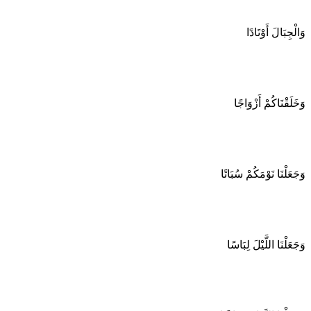
وَالْجِبَالَ أَوْتَادًا
وَخَلَقْنَاكُمْ أَزْوَاجًا
وَجَعَلْنَا نَوْمَكُمْ سُبَاتًا
وَجَعَلْنَا اللَّيْلَ لِبَاسًا