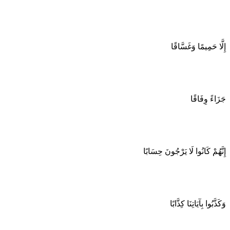
إِلَّا حَمِيمًا وَغَسَّاقًا
جَزَاءً وِفَاقًا
إِنَّهُمْ كَانُوا لَا يَرْجُونَ حِسَابًا
وَكَذَّبُوا بِآيَاتِنَا كِذَّابًا