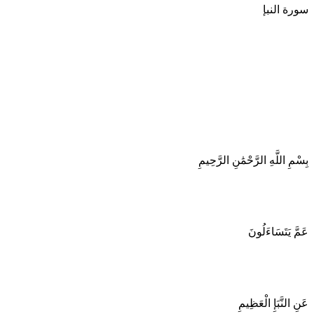
سورة النبإ
بِسْمِ اللَّهِ الرَّحْمَٰنِ الرَّحِيمِ
عَمَّ يَتَسَاءَلُونَ
عَنِ النَّبَإِ الْعَظِيمِ