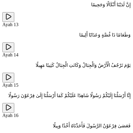
إِنَّ لَدَيْنَا أَنْكَالًا وَجَحِيمًا
Ayah
13
وَطَعَامًا ذَا غُصَّةٍ وَعَذَابًا أَلِيمًا
Ayah
14
يَوْمَ تَرْجُفُ الْأَرْضُ وَالْجِبَالُ وَكَانَتِ الْجِبَالُ كَثِيبًا مَهِيلًا
Ayah
15
إِنَّا أَرْسَلْنَا إِلَيْكُمْ رَسُولًا شَاهِدًا عَلَيْكُمْ كَمَا أَرْسَلْنَا إِلَىٰ فِرْعَوْنَ رَسُولًا
Ayah
16
فَعَصَىٰ فِرْعَوْنُ الرَّسُولَ فَأَخَذْنَاهُ أَخْذًا وَبِيلًا