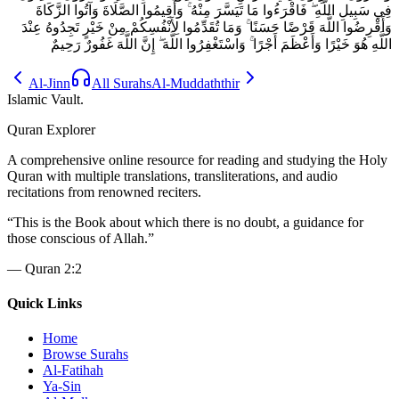
فِي سَبِيلِ اللَّهِ ۖ فَاقْرَءُوا مَا تَيَسَّرَ مِنْهُ ۚ وَأَقِيمُوا الصَّلَاةَ وَآتُوا الزَّكَاةَ
وَأَقْرِضُوا اللَّهَ قَرْضًا حَسَنًا ۚ وَمَا تُقَدِّمُوا لِأَنْفُسِكُمْ مِنْ خَيْرٍ تَجِدُوهُ عِنْدَ
اللَّهِ هُوَ خَيْرًا وَأَعْظَمَ أَجْرًا ۚ وَاسْتَغْفِرُوا اللَّهَ ۖ إِنَّ اللَّهَ غَفُورٌ رَحِيمٌ
Al-Jinn
All Surahs
Al-Muddaththir
Islamic Vault
.
Quran Explorer
A comprehensive online resource for reading and studying the Holy
Quran with multiple translations, transliterations, and audio
recitations from renowned reciters.
“
This is the Book about which there is no doubt, a guidance for
those conscious of Allah.
”
—
Quran 2:2
Quick Links
Home
Browse Surahs
Al-Fatihah
Ya-Sin