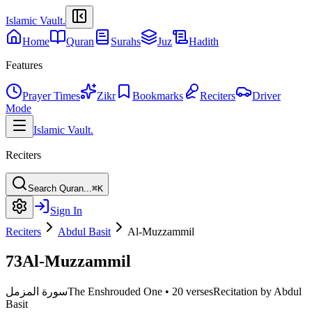
Islamic Vault
.
Home
Quran
Surahs
Juz
Hadith
Features
Prayer Times
Zikr
Bookmarks
Reciters
Driver
Mode
Islamic Vault
.
Reciters
Search Quran...
⌘K
Sign In
Reciters
Abdul Basit
Al-Muzzammil
73
Al-Muzzammil
سورة المزمل
The Enshrouded One
•
20 verses
Recitation by Abdul
Basit