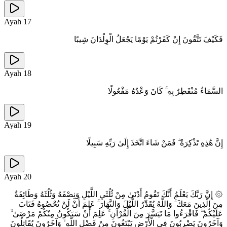
Ayah
17
فَكَيْفَ تَتَّقُونَ إِنْ كَفَرْتُمْ يَوْمًا يَجْعَلُ الْوِلْدَانَ شِيبًا
Ayah
18
السَّمَاءُ مُنْفَطِرٌ بِهِ ۚ كَانَ وَعْدُهُ مَفْعُولًا
Ayah
19
إِنَّ هَٰذِهِ تَذْكِرَةٌ ۖ فَمَنْ شَاءَ اتَّخَذَ إِلَىٰ رَبِّهِ سَبِيلًا
Ayah
20
۞ إِنَّ رَبَّكَ يَعْلَمُ أَنَّكَ تَقُومُ أَدْنَىٰ مِنْ ثُلُثَيِ اللَّيْلِ وَنِصْفَهُ وَثُلُثَهُ وَطَائِفَةٌ
مِنَ الَّذِينَ مَعَكَ ۚ وَاللَّهُ يُقَدِّرُ اللَّيْلَ وَالنَّهَارَ ۚ عَلِمَ أَنْ لَنْ تُحْصُوهُ فَتَابَ
عَلَيْكُمْ ۖ فَاقْرَءُوا مَا تَيَسَّرَ مِنَ الْقُرْآنِ ۚ عَلِمَ أَنْ سَيَكُونُ مِنْكُمْ مَرْضَىٰ ۙ
وَآخَرُونَ يَضْرِبُونَ فِي الْأَرْضِ يَبْتَغُونَ مِنْ فَضْلِ اللَّهِ ۙ وَآخَرُونَ يُقَاتِلُونَ