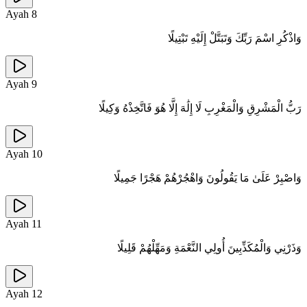
Ayah
8
وَاذْكُرِ اسْمَ رَبِّكَ وَتَبَتَّلْ إِلَيْهِ تَبْتِيلًا
Ayah
9
رَبُّ الْمَشْرِقِ وَالْمَغْرِبِ لَا إِلَٰهَ إِلَّا هُوَ فَاتَّخِذْهُ وَكِيلًا
Ayah
10
وَاصْبِرْ عَلَىٰ مَا يَقُولُونَ وَاهْجُرْهُمْ هَجْرًا جَمِيلًا
Ayah
11
وَذَرْنِي وَالْمُكَذِّبِينَ أُولِي النَّعْمَةِ وَمَهِّلْهُمْ قَلِيلًا
Ayah
12