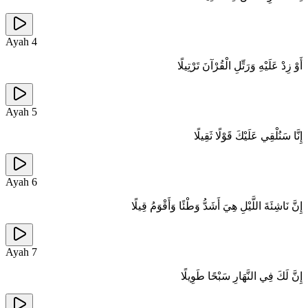
Ayah
4
أَوْ زِدْ عَلَيْهِ وَرَتِّلِ الْقُرْآنَ تَرْتِيلًا
Ayah
5
إِنَّا سَنُلْقِي عَلَيْكَ قَوْلًا ثَقِيلًا
Ayah
6
إِنَّ نَاشِئَةَ اللَّيْلِ هِيَ أَشَدُّ وَطْئًا وَأَقْوَمُ قِيلًا
Ayah
7
إِنَّ لَكَ فِي النَّهَارِ سَبْحًا طَوِيلًا