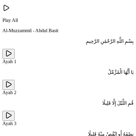
Play All
Al-Muzzammil
-
Abdul Basit
بِسْمِ اللَّهِ الرَّحْمَٰنِ الرَّحِيمِ
Ayah
1
يَا أَيُّهَا الْمُزَّمِّلُ
Ayah
2
قُمِ اللَّيْلَ إِلَّا قَلِيلًا
Ayah
3
نِصْفَهُ أَوِ انْقُصْ مِنْهُ قَلِيلًا