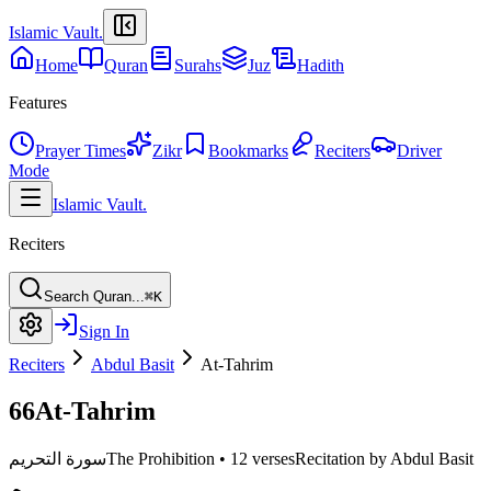
Islamic Vault
.
Home
Quran
Surahs
Juz
Hadith
Features
Prayer Times
Zikr
Bookmarks
Reciters
Driver
Mode
Islamic Vault
.
Reciters
Search Quran...
⌘K
Sign In
Reciters
Abdul Basit
At-Tahrim
66
At-Tahrim
Recitation by Abdul Basit
12 verses
•
The Prohibition
سورة التحريم