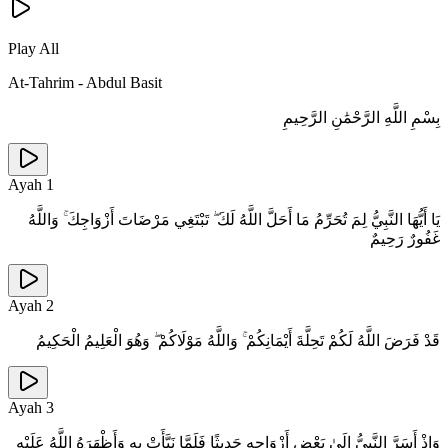
Play All
At-Tahrim
-
Abdul Basit
بِسْمِ اللَّهِ الرَّحْمَٰنِ الرَّحِيمِ
Ayah
1
يَا أَيُّهَا النَّبِيُّ لِمَ تُحَرِّمُ مَا أَحَلَّ اللَّهُ لَكَ ۖ تَبْتَغِي مَرْضَاتَ أَزْوَاجِكَ ۚ وَاللَّهُ
غَفُورٌ رَحِيمٌ
Ayah
2
قَدْ فَرَضَ اللَّهُ لَكُمْ تَحِلَّةَ أَيْمَانِكُمْ ۚ وَاللَّهُ مَوْلَاكُمْ ۖ وَهُوَ الْعَلِيمُ الْحَكِيمُ
Ayah
3
وَإِذْ أَسَرَّ النَّبِيُّ إِلَىٰ بَعْضِ أَزْوَاجِهِ حَدِيثًا فَلَمَّا نَبَّأَتْ بِهِ وَأَظْهَرَهُ اللَّهُ عَلَيْهِ