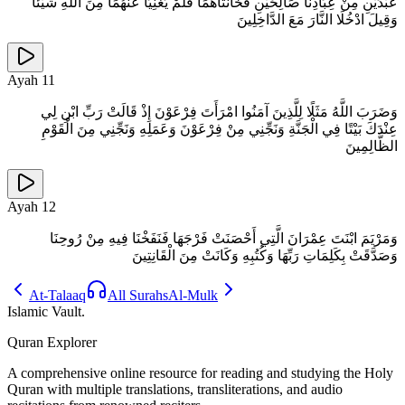
عَبْدَيْنِ مِنْ عِبَادِنَا صَالِحَيْنِ فَخَانَتَاهُمَا فَلَمْ يُغْنِيَا عَنْهُمَا مِنَ اللَّهِ شَيْئًا
وَقِيلَ ادْخُلَا النَّارَ مَعَ الدَّاخِلِينَ
Ayah
11
وَضَرَبَ اللَّهُ مَثَلًا لِلَّذِينَ آمَنُوا امْرَأَتَ فِرْعَوْنَ إِذْ قَالَتْ رَبِّ ابْنِ لِي
عِنْدَكَ بَيْتًا فِي الْجَنَّةِ وَنَجِّنِي مِنْ فِرْعَوْنَ وَعَمَلِهِ وَنَجِّنِي مِنَ الْقَوْمِ
الظَّالِمِينَ
Ayah
12
وَمَرْيَمَ ابْنَتَ عِمْرَانَ الَّتِي أَحْصَنَتْ فَرْجَهَا فَنَفَخْنَا فِيهِ مِنْ رُوحِنَا
وَصَدَّقَتْ بِكَلِمَاتِ رَبِّهَا وَكُتُبِهِ وَكَانَتْ مِنَ الْقَانِتِينَ
At-Talaaq
All Surahs
Al-Mulk
Islamic Vault
.
Quran Explorer
A comprehensive online resource for reading and studying the Holy
Quran with multiple translations, transliterations, and audio