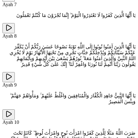
Ayah
7
يَا أَيُّهَا الَّذِينَ كَفَرُوا لَا تَعْتَذِرُوا الْيَوْمَ ۖ إِنَّمَا تُجْزَوْنَ مَا كُنْتُمْ تَعْمَلُونَ
Ayah
8
يَا أَيُّهَا الَّذِينَ آمَنُوا تُوبُوا إِلَى اللَّهِ تَوْبَةً نَصُوحًا عَسَىٰ رَبُّكُمْ أَنْ يُكَفِّرَ
عَنْكُمْ سَيِّئَاتِكُمْ وَيُدْخِلَكُمْ جَنَّاتٍ تَجْرِي مِنْ تَحْتِهَا الْأَنْهَارُ يَوْمَ لَا يُخْزِي
اللَّهُ النَّبِيَّ وَالَّذِينَ آمَنُوا مَعَهُ ۖ نُورُهُمْ يَسْعَىٰ بَيْنَ أَيْدِيهِمْ وَبِأَيْمَانِهِمْ
يَقُولُونَ رَبَّنَا أَتْمِمْ لَنَا نُورَنَا وَاغْفِرْ لَنَا ۖ إِنَّكَ عَلَىٰ كُلِّ شَيْءٍ قَدِيرٌ
Ayah
9
يَا أَيُّهَا النَّبِيُّ جَاهِدِ الْكُفَّارَ وَالْمُنَافِقِينَ وَاغْلُظْ عَلَيْهِمْ ۚ وَمَأْوَاهُمْ جَهَنَّمُ ۖ
وَبِئْسَ الْمَصِيرُ
Ayah
10
ضَرَبَ اللَّهُ مَثَلًا لِلَّذِينَ كَفَرُوا امْرَأَتَ نُوحٍ وَامْرَأَتَ لُوطٍ ۖ كَانَتَا تَحْتَ