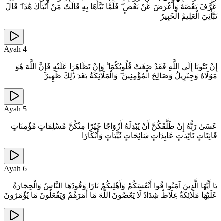
عَرَّفَ بَعْضَهُ وَأَعْرَضَ عَنْ بَعْضٍ ۖ فَلَمَّا نَبَّأَهَا بِهِ قَالَتْ مَنْ أَنْبَأَكَ هَٰذَا ۖ قَالَ
نَبَّأَنِيَ الْعَلِيمُ الْخَبِيرُ
Ayah
4
إِنْ تَتُوبَا إِلَى اللَّهِ فَقَدْ صَغَتْ قُلُوبُكُمَا ۖ وَإِنْ تَظَاهَرَا عَلَيْهِ فَإِنَّ اللَّهَ هُوَ
مَوْلَاهُ وَجِبْرِيلُ وَصَالِحُ الْمُؤْمِنِينَ ۖ وَالْمَلَائِكَةُ بَعْدَ ذَٰلِكَ ظَهِيرٌ
Ayah
5
عَسَىٰ رَبُّهُ إِنْ طَلَّقَكُنَّ أَنْ يُبْدِلَهُ أَزْوَاجًا خَيْرًا مِنْكُنَّ مُسْلِمَاتٍ مُؤْمِنَاتٍ
قَانِتَاتٍ تَائِبَاتٍ عَابِدَاتٍ سَائِحَاتٍ ثَيِّبَاتٍ وَأَبْكَارًا
Ayah
6
يَا أَيُّهَا الَّذِينَ آمَنُوا قُوا أَنْفُسَكُمْ وَأَهْلِيكُمْ نَارًا وَقُودُهَا النَّاسُ وَالْحِجَارَةُ
عَلَيْهَا مَلَائِكَةٌ غِلَاظٌ شِدَادٌ لَا يَعْصُونَ اللَّهَ مَا أَمَرَهُمْ وَيَفْعَلُونَ مَا يُؤْمَرُونَ