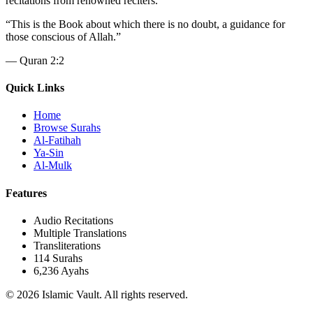
recitations from renowned reciters.
“
This is the Book about which there is no doubt, a guidance for
those conscious of Allah.
”
—
Quran 2:2
Quick Links
Home
Browse Surahs
Al-Fatihah
Ya-Sin
Al-Mulk
Features
Audio Recitations
Multiple Translations
Transliterations
114 Surahs
6,236 Ayahs
© 2026 Islamic Vault. All rights reserved.