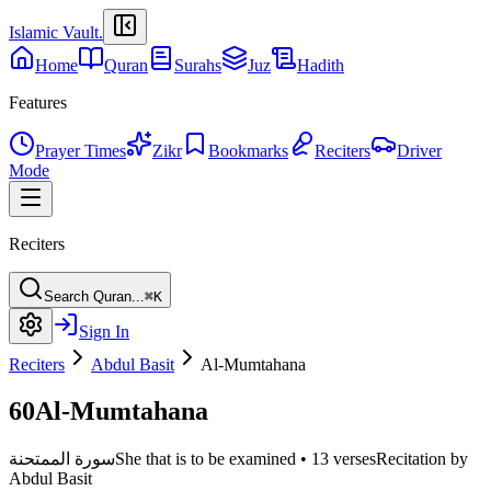
Islamic Vault
.
Home
Quran
Surahs
Juz
Hadith
Features
Prayer Times
Zikr
Bookmarks
Reciters
Driver
Mode
Reciters
Search Quran...
⌘K
Sign In
Reciters
Abdul Basit
Al-Mumtahana
60
Al-Mumtahana
Recitation by
13 verses
•
She that is to be examined
سورة الممتحنة
Abdul Basit