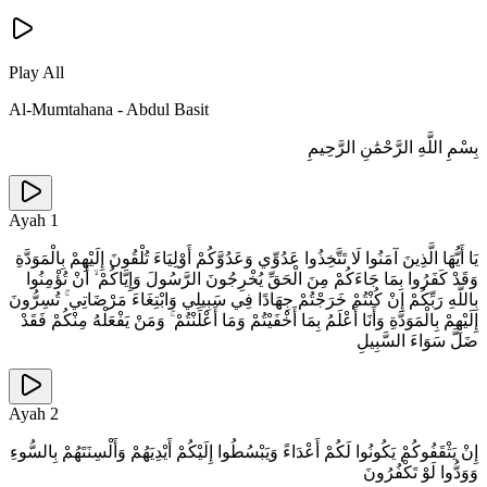
Play All
Al-Mumtahana
-
Abdul Basit
بِسْمِ اللَّهِ الرَّحْمَٰنِ الرَّحِيمِ
Ayah
1
يَا أَيُّهَا الَّذِينَ آمَنُوا لَا تَتَّخِذُوا عَدُوِّي وَعَدُوَّكُمْ أَوْلِيَاءَ تُلْقُونَ إِلَيْهِمْ بِالْمَوَدَّةِ
وَقَدْ كَفَرُوا بِمَا جَاءَكُمْ مِنَ الْحَقِّ يُخْرِجُونَ الرَّسُولَ وَإِيَّاكُمْ ۙ أَنْ تُؤْمِنُوا
بِاللَّهِ رَبِّكُمْ إِنْ كُنْتُمْ خَرَجْتُمْ جِهَادًا فِي سَبِيلِي وَابْتِغَاءَ مَرْضَاتِي ۚ تُسِرُّونَ
إِلَيْهِمْ بِالْمَوَدَّةِ وَأَنَا أَعْلَمُ بِمَا أَخْفَيْتُمْ وَمَا أَعْلَنْتُمْ ۚ وَمَنْ يَفْعَلْهُ مِنْكُمْ فَقَدْ
ضَلَّ سَوَاءَ السَّبِيلِ
Ayah
2
إِنْ يَثْقَفُوكُمْ يَكُونُوا لَكُمْ أَعْدَاءً وَيَبْسُطُوا إِلَيْكُمْ أَيْدِيَهُمْ وَأَلْسِنَتَهُمْ بِالسُّوءِ
وَوَدُّوا لَوْ تَكْفُرُونَ