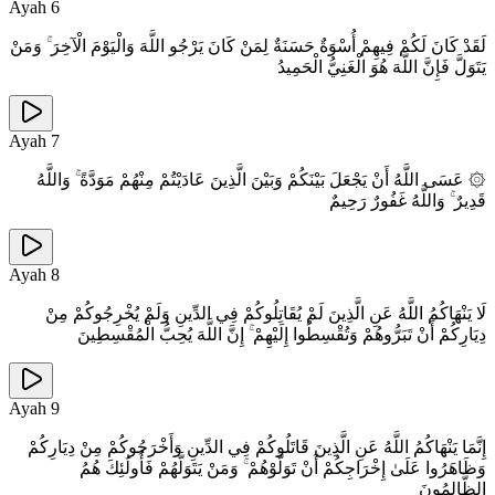
Ayah
6
لَقَدْ كَانَ لَكُمْ فِيهِمْ أُسْوَةٌ حَسَنَةٌ لِمَنْ كَانَ يَرْجُو اللَّهَ وَالْيَوْمَ الْآخِرَ ۚ وَمَنْ
يَتَوَلَّ فَإِنَّ اللَّهَ هُوَ الْغَنِيُّ الْحَمِيدُ
Ayah
7
۞ عَسَى اللَّهُ أَنْ يَجْعَلَ بَيْنَكُمْ وَبَيْنَ الَّذِينَ عَادَيْتُمْ مِنْهُمْ مَوَدَّةً ۚ وَاللَّهُ
قَدِيرٌ ۚ وَاللَّهُ غَفُورٌ رَحِيمٌ
Ayah
8
لَا يَنْهَاكُمُ اللَّهُ عَنِ الَّذِينَ لَمْ يُقَاتِلُوكُمْ فِي الدِّينِ وَلَمْ يُخْرِجُوكُمْ مِنْ
دِيَارِكُمْ أَنْ تَبَرُّوهُمْ وَتُقْسِطُوا إِلَيْهِمْ ۚ إِنَّ اللَّهَ يُحِبُّ الْمُقْسِطِينَ
Ayah
9
إِنَّمَا يَنْهَاكُمُ اللَّهُ عَنِ الَّذِينَ قَاتَلُوكُمْ فِي الدِّينِ وَأَخْرَجُوكُمْ مِنْ دِيَارِكُمْ
وَظَاهَرُوا عَلَىٰ إِخْرَاجِكُمْ أَنْ تَوَلَّوْهُمْ ۚ وَمَنْ يَتَوَلَّهُمْ فَأُولَٰئِكَ هُمُ
الظَّالِمُونَ