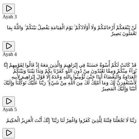
Ayah
3
لَنْ تَنْفَعَكُمْ أَرْحَامُكُمْ وَلَا أَوْلَادُكُمْ ۚ يَوْمَ الْقِيَامَةِ يَفْصِلُ بَيْنَكُمْ ۚ وَاللَّهُ بِمَا
تَعْمَلُونَ بَصِيرٌ
Ayah
4
قَدْ كَانَتْ لَكُمْ أُسْوَةٌ حَسَنَةٌ فِي إِبْرَاهِيمَ وَالَّذِينَ مَعَهُ إِذْ قَالُوا لِقَوْمِهِمْ إِنَّا
بُرَآءُ مِنْكُمْ وَمِمَّا تَعْبُدُونَ مِنْ دُونِ اللَّهِ كَفَرْنَا بِكُمْ وَبَدَا بَيْنَنَا وَبَيْنَكُمُ
الْعَدَاوَةُ وَالْبَغْضَاءُ أَبَدًا حَتَّىٰ تُؤْمِنُوا بِاللَّهِ وَحْدَهُ إِلَّا قَوْلَ إِبْرَاهِيمَ لِأَبِيهِ
لَأَسْتَغْفِرَنَّ لَكَ وَمَا أَمْلِكُ لَكَ مِنَ اللَّهِ مِنْ شَيْءٍ ۖ رَبَّنَا عَلَيْكَ تَوَكَّلْنَا وَإِلَيْكَ
أَنَبْنَا وَإِلَيْكَ الْمَصِيرُ
Ayah
5
رَبَّنَا لَا تَجْعَلْنَا فِتْنَةً لِلَّذِينَ كَفَرُوا وَاغْفِرْ لَنَا رَبَّنَا ۖ إِنَّكَ أَنْتَ الْعَزِيزُ الْحَكِيمُ