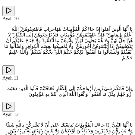
Ayah
10
يَا أَيُّهَا الَّذِينَ آمَنُوا إِذَا جَاءَكُمُ الْمُؤْمِنَاتُ مُهَاجِرَاتٍ فَامْتَحِنُوهُنَّ ۖ اللَّهُ
أَعْلَمُ بِإِيمَانِهِنَّ ۖ فَإِنْ عَلِمْتُمُوهُنَّ مُؤْمِنَاتٍ فَلَا تَرْجِعُوهُنَّ إِلَى الْكُفَّارِ ۖ لَا
هُنَّ حِلٌّ لَهُمْ وَلَا هُمْ يَحِلُّونَ لَهُنَّ ۖ وَآتُوهُمْ مَا أَنْفَقُوا ۚ وَلَا جُنَاحَ عَلَيْكُمْ أَنْ
تَنْكِحُوهُنَّ إِذَا آتَيْتُمُوهُنَّ أُجُورَهُنَّ ۚ وَلَا تُمْسِكُوا بِعِصَمِ الْكَوَافِرِ وَاسْأَلُوا مَا
أَنْفَقْتُمْ وَلْيَسْأَلُوا مَا أَنْفَقُوا ۚ ذَٰلِكُمْ حُكْمُ اللَّهِ ۖ يَحْكُمُ بَيْنَكُمْ ۚ وَاللَّهُ عَلِيمٌ
حَكِيمٌ
Ayah
11
وَإِنْ فَاتَكُمْ شَيْءٌ مِنْ أَزْوَاجِكُمْ إِلَى الْكُفَّارِ فَعَاقَبْتُمْ فَآتُوا الَّذِينَ ذَهَبَتْ
أَزْوَاجُهُمْ مِثْلَ مَا أَنْفَقُوا ۚ وَاتَّقُوا اللَّهَ الَّذِي أَنْتُمْ بِهِ مُؤْمِنُونَ
Ayah
12
يَا أَيُّهَا النَّبِيُّ إِذَا جَاءَكَ الْمُؤْمِنَاتُ يُبَايِعْنَكَ عَلَىٰ أَنْ لَا يُشْرِكْنَ بِاللَّهِ شَيْئًا
وَلَا يَسْرِقْنَ وَلَا يَزْنِينَ وَلَا يَقْتُلْنَ أَوْلَادَهُنَّ وَلَا يَأْتِينَ بِبُهْتَانٍ يَفْتَرِينَهُ بَيْنَ