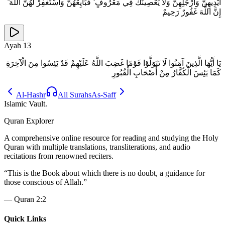
أَيْدِيهِنَّ وَأَرْجُلِهِنَّ وَلَا يَعْصِينَكَ فِي مَعْرُوفٍ ۙ فَبَايِعْهُنَّ وَاسْتَغْفِرْ لَهُنَّ اللَّهَ ۖ
إِنَّ اللَّهَ غَفُورٌ رَحِيمٌ
Ayah
13
يَا أَيُّهَا الَّذِينَ آمَنُوا لَا تَتَوَلَّوْا قَوْمًا غَضِبَ اللَّهُ عَلَيْهِمْ قَدْ يَئِسُوا مِنَ الْآخِرَةِ
كَمَا يَئِسَ الْكُفَّارُ مِنْ أَصْحَابِ الْقُبُورِ
Al-Hashr
All Surahs
As-Saff
Islamic Vault
.
Quran Explorer
A comprehensive online resource for reading and studying the Holy
Quran with multiple translations, transliterations, and audio
recitations from renowned reciters.
“
This is the Book about which there is no doubt, a guidance for
those conscious of Allah.
”
—
Quran 2:2
Quick Links