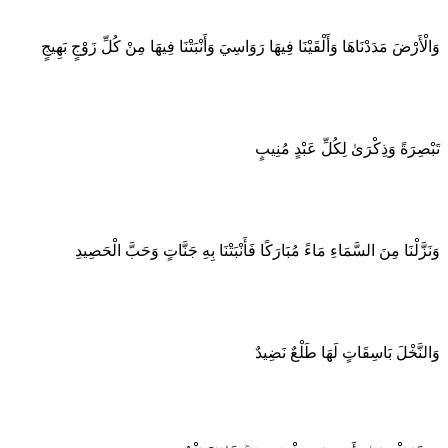
وَالْأَرْضَ مَدَدْنَاهَا وَأَلْقَيْنَا فِيهَا رَوَاسِيَ وَأَنْبَتْنَا فِيهَا مِنْ كُلِّ زَوْجٍ بَهِيجٍ
تَبْصِرَةً وَذِكْرَىٰ لِكُلِّ عَبْدٍ مُنِيبٍ
وَنَزَّلْنَا مِنَ السَّمَاءِ مَاءً مُبَارَكًا فَأَنْبَتْنَا بِهِ جَنَّاتٍ وَحَبَّ الْحَصِيدِ
وَالنَّخْلَ بَاسِقَاتٍ لَهَا طَلْعٌ نَضِيدٌ