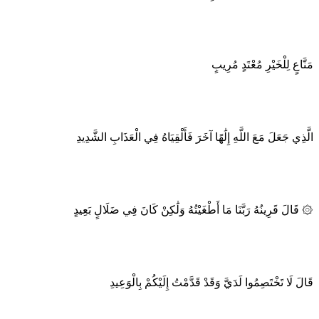
مَنَّاعٍ لِلْخَيْرِ مُعْتَدٍ مُرِيبٍ
الَّذِي جَعَلَ مَعَ اللَّهِ إِلَٰهًا آخَرَ فَأَلْقِيَاهُ فِي الْعَذَابِ الشَّدِيدِ
۞ قَالَ قَرِينُهُ رَبَّنَا مَا أَطْغَيْتُهُ وَلَٰكِنْ كَانَ فِي ضَلَالٍ بَعِيدٍ
قَالَ لَا تَخْتَصِمُوا لَدَيَّ وَقَدْ قَدَّمْتُ إِلَيْكُمْ بِالْوَعِيدِ