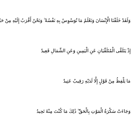
وَلَقَدْ خَلَقْنَا الْإِنْسَانَ وَنَعْلَمُ مَا تُوَسْوِسُ بِهِ نَفْسُهُ ۖ وَنَحْنُ أَقْرَبُ إِلَيْهِ مِنْ حَبْ
إِذْ يَتَلَقَّى الْمُتَلَقِّيَانِ عَنِ الْيَمِينِ وَعَنِ الشِّمَالِ قَعِيدٌ
مَا يَلْفِظُ مِنْ قَوْلٍ إِلَّا لَدَيْهِ رَقِيبٌ عَتِيدٌ
وَجَاءَتْ سَكْرَةُ الْمَوْتِ بِالْحَقِّ ۖ ذَٰلِكَ مَا كُنْتَ مِنْهُ تَحِيدُ