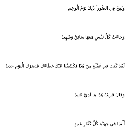
وَنُفِخَ فِي الصُّورِ ۚ ذَٰلِكَ يَوْمُ الْوَعِيدِ
وَجَاءَتْ كُلُّ نَفْسٍ مَعَهَا سَائِقٌ وَشَهِيدٌ
لَقَدْ كُنْتَ فِي غَفْلَةٍ مِنْ هَٰذَا فَكَشَفْنَا عَنْكَ غِطَاءَكَ فَبَصَرُكَ الْيَوْمَ حَدِيدٌ
وَقَالَ قَرِينُهُ هَٰذَا مَا لَدَيَّ عَتِيدٌ
أَلْقِيَا فِي جَهَنَّمَ كُلَّ كَفَّارٍ عَنِيدٍ