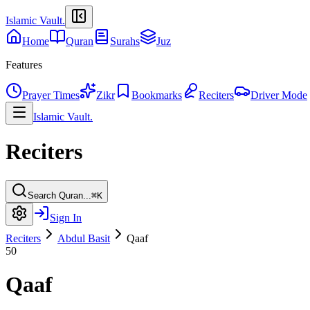
Islamic Vault
.
Home
Quran
Surahs
Juz
Features
Prayer Times
Zikr
Bookmarks
Reciters
Driver Mode
Islamic Vault
.
Reciters
Search Quran...
⌘K
Sign In
Reciters
Abdul Basit
Qaaf
50
Qaaf