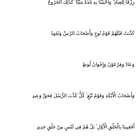
رِزْقًا لِلْعِبَادِ ۖ وَأَحْيَيْنَا بِهِ بَلْدَةً مَيْتًا ۚ كَذَٰلِكَ الْخُرُوجُ
كَذَّبَتْ قَبْلَهُمْ قَوْمُ نُوحٍ وَأَصْحَابُ الرَّسِّ وَثَمُودُ
وَعَادٌ وَفِرْعَوْنُ وَإِخْوَانُ لُوطٍ
وَأَصْحَابُ الْأَيْكَةِ وَقَوْمُ تُبَّعٍ ۚ كُلٌّ كَذَّبَ الرُّسُلَ فَحَقَّ وَعِيدِ
أَفَعَيِينَا بِالْخَلْقِ الْأَوَّلِ ۚ بَلْ هُمْ فِي لَبْسٍ مِنْ خَلْقٍ جَدِيدٍ