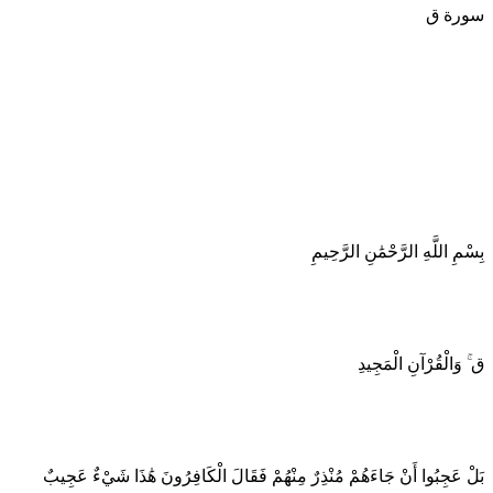
سورة ق
بِسْمِ اللَّهِ الرَّحْمَٰنِ الرَّحِيمِ
ق ۚ وَالْقُرْآنِ الْمَجِيدِ
بَلْ عَجِبُوا أَنْ جَاءَهُمْ مُنْذِرٌ مِنْهُمْ فَقَالَ الْكَافِرُونَ هَٰذَا شَيْءٌ عَجِيبٌ