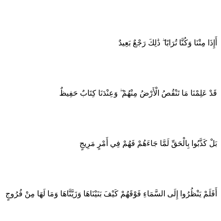
أَإِذَا مِتْنَا وَكُنَّا تُرَابًا ۖ ذَٰلِكَ رَجْعٌ بَعِيدٌ
قَدْ عَلِمْنَا مَا تَنْقُصُ الْأَرْضُ مِنْهُمْ ۖ وَعِنْدَنَا كِتَابٌ حَفِيظٌ
بَلْ كَذَّبُوا بِالْحَقِّ لَمَّا جَاءَهُمْ فَهُمْ فِي أَمْرٍ مَرِيجٍ
أَفَلَمْ يَنْظُرُوا إِلَى السَّمَاءِ فَوْقَهُمْ كَيْفَ بَنَيْنَاهَا وَزَيَّنَّاهَا وَمَا لَهَا مِنْ فُرُوجٍ