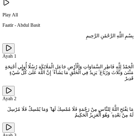
Play All
Faatir
-
Abdul Basit
بِسْمِ اللَّهِ الرَّحْمَٰنِ الرَّحِيمِ
Ayah
1
الْحَمْدُ لِلَّهِ فَاطِرِ السَّمَاوَاتِ وَالْأَرْضِ جَاعِلِ الْمَلَائِكَةِ رُسُلًا أُولِي أَجْنِحَةٍ
مَثْنَىٰ وَثُلَاثَ وَرُبَاعَ ۚ يَزِيدُ فِي الْخَلْقِ مَا يَشَاءُ ۚ إِنَّ اللَّهَ عَلَىٰ كُلِّ شَيْءٍ
قَدِيرٌ
Ayah
2
مَا يَفْتَحِ اللَّهُ لِلنَّاسِ مِنْ رَحْمَةٍ فَلَا مُمْسِكَ لَهَا ۖ وَمَا يُمْسِكْ فَلَا مُرْسِلَ
لَهُ مِنْ بَعْدِهِ ۚ وَهُوَ الْعَزِيزُ الْحَكِيمُ
Ayah
3