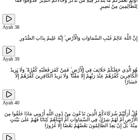
أَوَلَمْ نُعَمِّرْكُمْ مَا يَتَذَكَّرُ فِيهِ مَنْ تَذَكَّرَ وَجَاءَكُمُ النَّذِيرُ ۖ فَذُوقُوا فَمَا
لِلظَّالِمِينَ مِنْ نَصِيرٍ
Ayah
38
إِنَّ اللَّهَ عَالِمُ غَيْبِ السَّمَاوَاتِ وَالْأَرْضِ ۚ إِنَّهُ عَلِيمٌ بِذَاتِ الصُّدُورِ
Ayah
39
هُوَ الَّذِي جَعَلَكُمْ خَلَائِفَ فِي الْأَرْضِ ۚ فَمَنْ كَفَرَ فَعَلَيْهِ كُفْرُهُ ۖ وَلَا يَزِيدُ
الْكَافِرِينَ كُفْرُهُمْ عِنْدَ رَبِّهِمْ إِلَّا مَقْتًا ۖ وَلَا يَزِيدُ الْكَافِرِينَ كُفْرُهُمْ إِلَّا
خَسَارًا
Ayah
40
قُلْ أَرَأَيْتُمْ شُرَكَاءَكُمُ الَّذِينَ تَدْعُونَ مِنْ دُونِ اللَّهِ أَرُونِي مَاذَا خَلَقُوا مِنَ
الْأَرْضِ أَمْ لَهُمْ شِرْكٌ فِي السَّمَاوَاتِ أَمْ آتَيْنَاهُمْ كِتَابًا فَهُمْ عَلَىٰ بَيِّنَتٍ
مِنْهُ ۚ بَلْ إِنْ يَعِدُ الظَّالِمُونَ بَعْضُهُمْ بَعْضًا إِلَّا غُرُورًا