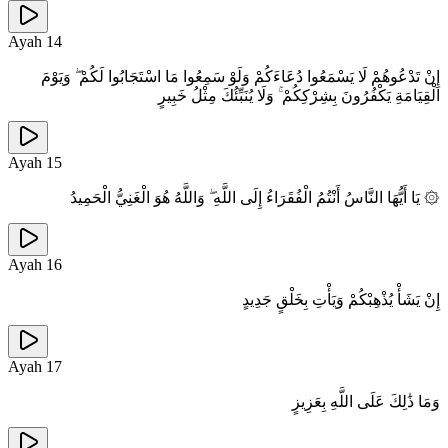
Ayah
14
إِنْ تَدْعُوهُمْ لَا يَسْمَعُوا دُعَاءَكُمْ وَلَوْ سَمِعُوا مَا اسْتَجَابُوا لَكُمْ ۖ وَيَوْمَ
الْقِيَامَةِ يَكْفُرُونَ بِشِرْكِكُمْ ۚ وَلَا يُنَبِّئُكَ مِثْلُ خَبِيرٍ
Ayah
15
۞ يَا أَيُّهَا النَّاسُ أَنْتُمُ الْفُقَرَاءُ إِلَى اللَّهِ ۖ وَاللَّهُ هُوَ الْغَنِيُّ الْحَمِيدُ
Ayah
16
إِنْ يَشَأْ يُذْهِبْكُمْ وَيَأْتِ بِخَلْقٍ جَدِيدٍ
Ayah
17
وَمَا ذَٰلِكَ عَلَى اللَّهِ بِعَزِيزٍ