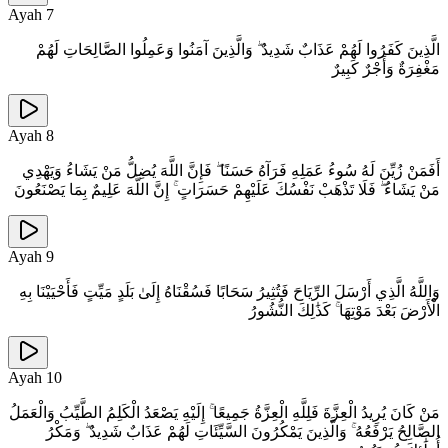
Ayah
7
الَّذِينَ كَفَرُوا لَهُمْ عَذَابٌ شَدِيدٌ ۖ وَالَّذِينَ آمَنُوا وَعَمِلُوا الصَّالِحَاتِ لَهُمْ
مَغْفِرَةٌ وَأَجْرٌ كَبِيرٌ
Ayah
8
أَفَمَنْ زُيِّنَ لَهُ سُوءُ عَمَلِهِ فَرَآهُ حَسَنًا ۖ فَإِنَّ اللَّهَ يُضِلُّ مَنْ يَشَاءُ وَيَهْدِي
مَنْ يَشَاءُ ۖ فَلَا تَذْهَبْ نَفْسُكَ عَلَيْهِمْ حَسَرَاتٍ ۚ إِنَّ اللَّهَ عَلِيمٌ بِمَا يَصْنَعُونَ
Ayah
9
وَاللَّهُ الَّذِي أَرْسَلَ الرِّيَاحَ فَتُثِيرُ سَحَابًا فَسُقْنَاهُ إِلَىٰ بَلَدٍ مَيِّتٍ فَأَحْيَيْنَا بِهِ
الْأَرْضَ بَعْدَ مَوْتِهَا ۚ كَذَٰلِكَ النُّشُورُ
Ayah
10
مَنْ كَانَ يُرِيدُ الْعِزَّةَ فَلِلَّهِ الْعِزَّةُ جَمِيعًا ۚ إِلَيْهِ يَصْعَدُ الْكَلِمُ الطَّيِّبُ وَالْعَمَلُ
الصَّالِحُ يَرْفَعُهُ ۚ وَالَّذِينَ يَمْكُرُونَ السَّيِّئَاتِ لَهُمْ عَذَابٌ شَدِيدٌ ۖ وَمَكْرُ