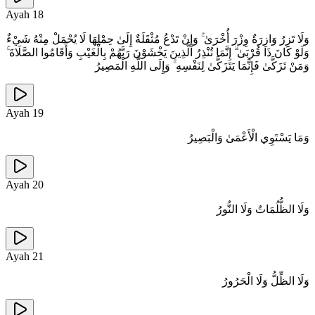
Ayah
18
وَلَا تَزِرُ وَازِرَةٌ وِزْرَ أُخْرَىٰ ۚ وَإِنْ تَدْعُ مُثْقَلَةٌ إِلَىٰ حِمْلِهَا لَا يُحْمَلْ مِنْهُ شَيْءٌ
وَلَوْ كَانَ ذَا قُرْبَىٰ ۗ إِنَّمَا تُنْذِرُ الَّذِينَ يَخْشَوْنَ رَبَّهُمْ بِالْغَيْبِ وَأَقَامُوا الصَّلَاةَ ۚ
وَمَنْ تَزَكَّىٰ فَإِنَّمَا يَتَزَكَّىٰ لِنَفْسِهِ ۚ وَإِلَى اللَّهِ الْمَصِيرُ
Ayah
19
وَمَا يَسْتَوِي الْأَعْمَىٰ وَالْبَصِيرُ
Ayah
20
وَلَا الظُّلُمَاتُ وَلَا النُّورُ
Ayah
21
وَلَا الظِّلُّ وَلَا الْحَرُورُ