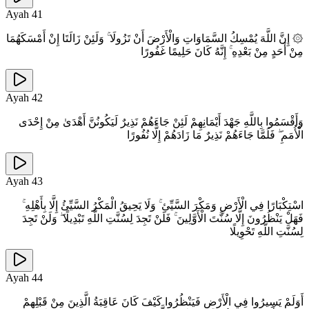
Ayah
41
۞ إِنَّ اللَّهَ يُمْسِكُ السَّمَاوَاتِ وَالْأَرْضَ أَنْ تَزُولَا ۚ وَلَئِنْ زَالَتَا إِنْ أَمْسَكَهُمَا
مِنْ أَحَدٍ مِنْ بَعْدِهِ ۚ إِنَّهُ كَانَ حَلِيمًا غَفُورًا
Ayah
42
وَأَقْسَمُوا بِاللَّهِ جَهْدَ أَيْمَانِهِمْ لَئِنْ جَاءَهُمْ نَذِيرٌ لَيَكُونُنَّ أَهْدَىٰ مِنْ إِحْدَى
الْأُمَمِ ۖ فَلَمَّا جَاءَهُمْ نَذِيرٌ مَا زَادَهُمْ إِلَّا نُفُورًا
Ayah
43
اسْتِكْبَارًا فِي الْأَرْضِ وَمَكْرَ السَّيِّئِ ۚ وَلَا يَحِيقُ الْمَكْرُ السَّيِّئُ إِلَّا بِأَهْلِهِ ۚ
فَهَلْ يَنْظُرُونَ إِلَّا سُنَّتَ الْأَوَّلِينَ ۚ فَلَنْ تَجِدَ لِسُنَّتِ اللَّهِ تَبْدِيلًا ۖ وَلَنْ تَجِدَ
لِسُنَّتِ اللَّهِ تَحْوِيلًا
Ayah
44
أَوَلَمْ يَسِيرُوا فِي الْأَرْضِ فَيَنْظُرُوا كَيْفَ كَانَ عَاقِبَةُ الَّذِينَ مِنْ قَبْلِهِمْ