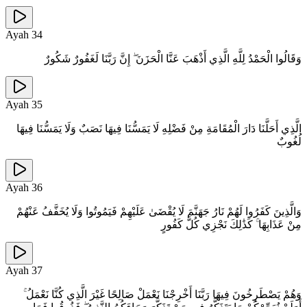
Ayah
34
وَقَالُوا الْحَمْدُ لِلَّهِ الَّذِي أَذْهَبَ عَنَّا الْحَزَنَ ۖ إِنَّ رَبَّنَا لَغَفُورٌ شَكُورٌ
Ayah
35
الَّذِي أَحَلَّنَا دَارَ الْمُقَامَةِ مِنْ فَضْلِهِ لَا يَمَسُّنَا فِيهَا نَصَبٌ وَلَا يَمَسُّنَا فِيهَا
لُغُوبٌ
Ayah
36
وَالَّذِينَ كَفَرُوا لَهُمْ نَارُ جَهَنَّمَ لَا يُقْضَىٰ عَلَيْهِمْ فَيَمُوتُوا وَلَا يُخَفَّفُ عَنْهُمْ
مِنْ عَذَابِهَا ۚ كَذَٰلِكَ نَجْزِي كُلَّ كَفُورٍ
Ayah
37
وَهُمْ يَصْطَرِخُونَ فِيهَا رَبَّنَا أَخْرِجْنَا نَعْمَلْ صَالِحًا غَيْرَ الَّذِي كُنَّا نَعْمَلُ ۚ