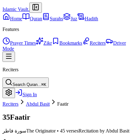
Islamic Vault
.
Home
Quran
Surahs
Juz
Hadith
Features
Prayer Times
Zikr
Bookmarks
Reciters
Driver
Mode
Reciters
Search Quran...
⌘K
Sign In
Reciters
Abdul Basit
Faatir
35
Faatir
Recitation by Abdul Basit
45 verses
•
The Originator
سورة فاطر