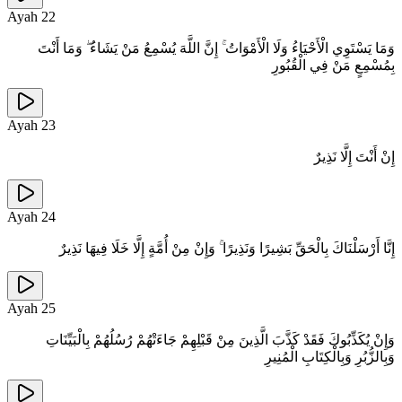
Ayah
22
وَمَا يَسْتَوِي الْأَحْيَاءُ وَلَا الْأَمْوَاتُ ۚ إِنَّ اللَّهَ يُسْمِعُ مَنْ يَشَاءُ ۖ وَمَا أَنْتَ
بِمُسْمِعٍ مَنْ فِي الْقُبُورِ
Ayah
23
إِنْ أَنْتَ إِلَّا نَذِيرٌ
Ayah
24
إِنَّا أَرْسَلْنَاكَ بِالْحَقِّ بَشِيرًا وَنَذِيرًا ۚ وَإِنْ مِنْ أُمَّةٍ إِلَّا خَلَا فِيهَا نَذِيرٌ
Ayah
25
وَإِنْ يُكَذِّبُوكَ فَقَدْ كَذَّبَ الَّذِينَ مِنْ قَبْلِهِمْ جَاءَتْهُمْ رُسُلُهُمْ بِالْبَيِّنَاتِ
وَبِالزُّبُرِ وَبِالْكِتَابِ الْمُنِيرِ