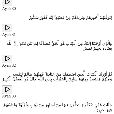
Ayah
30
لِيُوَفِّيَهُمْ أُجُورَهُمْ وَيَزِيدَهُمْ مِنْ فَضْلِهِ ۚ إِنَّهُ غَفُورٌ شَكُورٌ
Ayah
31
وَالَّذِي أَوْحَيْنَا إِلَيْكَ مِنَ الْكِتَابِ هُوَ الْحَقُّ مُصَدِّقًا لِمَا بَيْنَ يَدَيْهِ ۗ إِنَّ اللَّهَ
بِعِبَادِهِ لَخَبِيرٌ بَصِيرٌ
Ayah
32
ثُمَّ أَوْرَثْنَا الْكِتَابَ الَّذِينَ اصْطَفَيْنَا مِنْ عِبَادِنَا ۖ فَمِنْهُمْ ظَالِمٌ لِنَفْسِهِ
وَمِنْهُمْ مُقْتَصِدٌ وَمِنْهُمْ سَابِقٌ بِالْخَيْرَاتِ بِإِذْنِ اللَّهِ ۚ ذَٰلِكَ هُوَ الْفَضْلُ الْكَبِيرُ
Ayah
33
جَنَّاتُ عَدْنٍ يَدْخُلُونَهَا يُحَلَّوْنَ فِيهَا مِنْ أَسَاوِرَ مِنْ ذَهَبٍ وَلُؤْلُؤًا ۖ وَلِبَاسُهُمْ
فِيهَا حَرِيرٌ