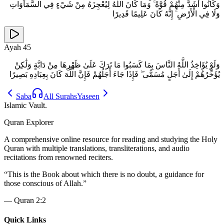
وَكَانُوا أَشَدَّ مِنْهُمْ قُوَّةً ۚ وَمَا كَانَ اللَّهُ لِيُعْجِزَهُ مِنْ شَيْءٍ فِي السَّمَاوَاتِ
وَلَا فِي الْأَرْضِ ۚ إِنَّهُ كَانَ عَلِيمًا قَدِيرًا
Ayah
45
وَلَوْ يُؤَاخِذُ اللَّهُ النَّاسَ بِمَا كَسَبُوا مَا تَرَكَ عَلَىٰ ظَهْرِهَا مِنْ دَابَّةٍ وَلَٰكِنْ
يُؤَخِّرُهُمْ إِلَىٰ أَجَلٍ مُسَمًّى ۖ فَإِذَا جَاءَ أَجَلُهُمْ فَإِنَّ اللَّهَ كَانَ بِعِبَادِهِ بَصِيرًا
Saba
All Surahs
Yaseen
Islamic Vault
.
Quran Explorer
A comprehensive online resource for reading and studying the Holy
Quran with multiple translations, transliterations, and audio
recitations from renowned reciters.
“
This is the Book about which there is no doubt, a guidance for
those conscious of Allah.
”
—
Quran 2:2
Quick Links