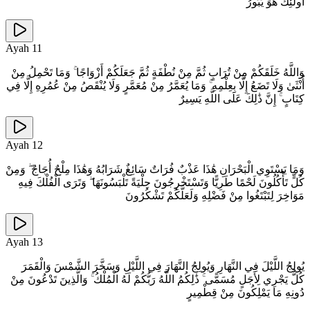
أُولَٰئِكَ هُوَ يَبُورُ
Ayah
11
وَاللَّهُ خَلَقَكُمْ مِنْ تُرَابٍ ثُمَّ مِنْ نُطْفَةٍ ثُمَّ جَعَلَكُمْ أَزْوَاجًا ۚ وَمَا تَحْمِلُ مِنْ
أُنْثَىٰ وَلَا تَضَعُ إِلَّا بِعِلْمِهِ ۚ وَمَا يُعَمَّرُ مِنْ مُعَمَّرٍ وَلَا يُنْقَصُ مِنْ عُمُرِهِ إِلَّا فِي
كِتَابٍ ۚ إِنَّ ذَٰلِكَ عَلَى اللَّهِ يَسِيرٌ
Ayah
12
وَمَا يَسْتَوِي الْبَحْرَانِ هَٰذَا عَذْبٌ فُرَاتٌ سَائِغٌ شَرَابُهُ وَهَٰذَا مِلْحٌ أُجَاجٌ ۖ وَمِنْ
كُلٍّ تَأْكُلُونَ لَحْمًا طَرِيًّا وَتَسْتَخْرِجُونَ حِلْيَةً تَلْبَسُونَهَا ۖ وَتَرَى الْفُلْكَ فِيهِ
مَوَاخِرَ لِتَبْتَغُوا مِنْ فَضْلِهِ وَلَعَلَّكُمْ تَشْكُرُونَ
Ayah
13
يُولِجُ اللَّيْلَ فِي النَّهَارِ وَيُولِجُ النَّهَارَ فِي اللَّيْلِ وَسَخَّرَ الشَّمْسَ وَالْقَمَرَ
كُلٌّ يَجْرِي لِأَجَلٍ مُسَمًّى ۚ ذَٰلِكُمُ اللَّهُ رَبُّكُمْ لَهُ الْمُلْكُ ۚ وَالَّذِينَ تَدْعُونَ مِنْ
دُونِهِ مَا يَمْلِكُونَ مِنْ قِطْمِيرٍ