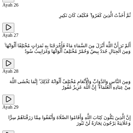
Ayah
26
ثُمَّ أَخَذْتُ الَّذِينَ كَفَرُوا ۖ فَكَيْفَ كَانَ نَكِيرِ
Ayah
27
أَلَمْ تَرَ أَنَّ اللَّهَ أَنْزَلَ مِنَ السَّمَاءِ مَاءً فَأَخْرَجْنَا بِهِ ثَمَرَاتٍ مُخْتَلِفًا أَلْوَانُهَا ۚ
وَمِنَ الْجِبَالِ جُدَدٌ بِيضٌ وَحُمْرٌ مُخْتَلِفٌ أَلْوَانُهَا وَغَرَابِيبُ سُودٌ
Ayah
28
وَمِنَ النَّاسِ وَالدَّوَابِّ وَالْأَنْعَامِ مُخْتَلِفٌ أَلْوَانُهُ كَذَٰلِكَ ۗ إِنَّمَا يَخْشَى اللَّهَ
مِنْ عِبَادِهِ الْعُلَمَاءُ ۗ إِنَّ اللَّهَ عَزِيزٌ غَفُورٌ
Ayah
29
إِنَّ الَّذِينَ يَتْلُونَ كِتَابَ اللَّهِ وَأَقَامُوا الصَّلَاةَ وَأَنْفَقُوا مِمَّا رَزَقْنَاهُمْ سِرًّا
وَعَلَانِيَةً يَرْجُونَ تِجَارَةً لَنْ تَبُورَ