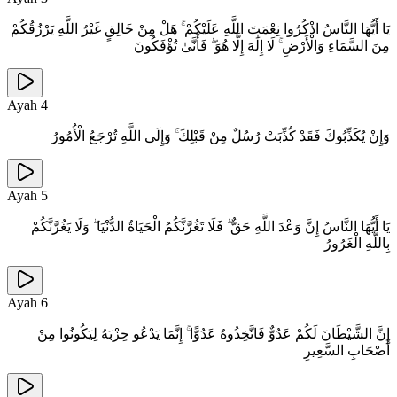
يَا أَيُّهَا النَّاسُ اذْكُرُوا نِعْمَتَ اللَّهِ عَلَيْكُمْ ۚ هَلْ مِنْ خَالِقٍ غَيْرُ اللَّهِ يَرْزُقُكُمْ
مِنَ السَّمَاءِ وَالْأَرْضِ ۚ لَا إِلَٰهَ إِلَّا هُوَ ۖ فَأَنَّىٰ تُؤْفَكُونَ
Ayah
4
وَإِنْ يُكَذِّبُوكَ فَقَدْ كُذِّبَتْ رُسُلٌ مِنْ قَبْلِكَ ۚ وَإِلَى اللَّهِ تُرْجَعُ الْأُمُورُ
Ayah
5
يَا أَيُّهَا النَّاسُ إِنَّ وَعْدَ اللَّهِ حَقٌّ ۖ فَلَا تَغُرَّنَّكُمُ الْحَيَاةُ الدُّنْيَا ۖ وَلَا يَغُرَّنَّكُمْ
بِاللَّهِ الْغَرُورُ
Ayah
6
إِنَّ الشَّيْطَانَ لَكُمْ عَدُوٌّ فَاتَّخِذُوهُ عَدُوًّا ۚ إِنَّمَا يَدْعُو حِزْبَهُ لِيَكُونُوا مِنْ
أَصْحَابِ السَّعِيرِ