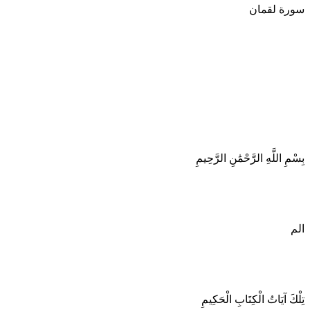
سورة لقمان
بِسْمِ اللَّهِ الرَّحْمَٰنِ الرَّحِيمِ
الم
تِلْكَ آيَاتُ الْكِتَابِ الْحَكِيمِ