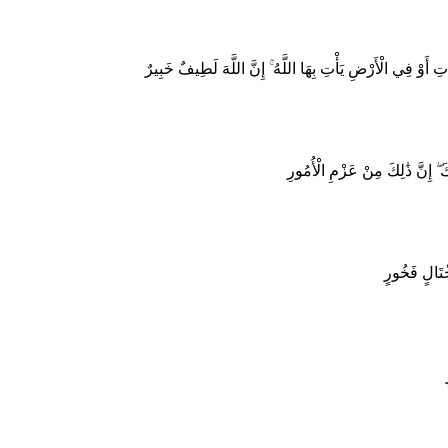
 أَوْ فِي الْأَرْضِ يَأْتِ بِهَا اللَّهُ ۚ إِنَّ اللَّهَ لَطِيفٌ خَبِيرٌ
 ۖ إِنَّ ذَٰلِكَ مِنْ عَزْمِ الْأُمُورِ
خْتَالٍ فَخُورٍ