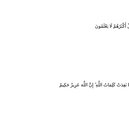
 أَكْثَرُهُمْ لَا يَعْلَمُونَ
ا نَفِدَتْ كَلِمَاتُ اللَّهِ ۗ إِنَّ اللَّهَ عَزِيزٌ حَكِيمٌ