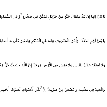
يَا بُنَيَّ إِنَّهَا إِنْ تَكُ مِثْقَالَ حَبَّةٍ مِنْ خَرْدَلٍ فَتَكُنْ فِي صَخْرَةٍ أَوْ فِي السَّمَاوَاتِ
يَا بُنَيَّ أَقِمِ الصَّلَاةَ وَأْمُرْ بِالْمَعْرُوفِ وَانْهَ عَنِ الْمُنْكَرِ وَاصْبِرْ عَلَىٰ مَا أَصَابَكَ
وَلَا تُصَعِّرْ خَدَّكَ لِلنَّاسِ وَلَا تَمْشِ فِي الْأَرْضِ مَرَحًا ۖ إِنَّ اللَّهَ لَا يُحِبُّ كُلَّ مُ
وَاقْصِدْ فِي مَشْيِكَ وَاغْضُضْ مِنْ صَوْتِكَ ۚ إِنَّ أَنْكَرَ الْأَصْوَاتِ لَصَوْتُ الْحَمِيرِ