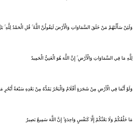
وَلَئِنْ سَأَلْتَهُمْ مَنْ خَلَقَ السَّمَاوَاتِ وَالْأَرْضَ لَيَقُولُنَّ اللَّهُ ۚ قُلِ الْحَمْدُ لِلَّهِ ۚ بَلْ
لِلَّهِ مَا فِي السَّمَاوَاتِ وَالْأَرْضِ ۚ إِنَّ اللَّهَ هُوَ الْغَنِيُّ الْحَمِيدُ
وَلَوْ أَنَّمَا فِي الْأَرْضِ مِنْ شَجَرَةٍ أَقْلَامٌ وَالْبَحْرُ يَمُدُّهُ مِنْ بَعْدِهِ سَبْعَةُ أَبْحُرٍ مَ
مَا خَلْقُكُمْ وَلَا بَعْثُكُمْ إِلَّا كَنَفْسٍ وَاحِدَةٍ ۗ إِنَّ اللَّهَ سَمِيعٌ بَصِيرٌ