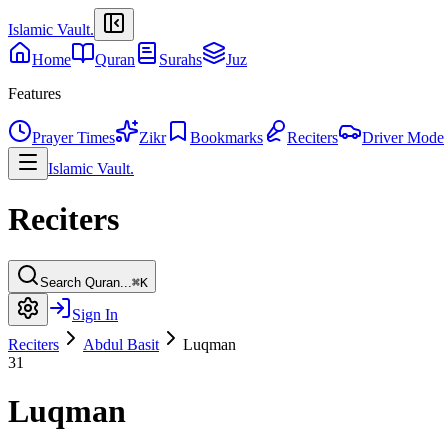
Islamic Vault
.
Home
Quran
Surahs
Juz
Features
Prayer Times
Zikr
Bookmarks
Reciters
Driver Mode
Islamic Vault
.
Reciters
Search Quran...
⌘K
Sign In
Reciters
Abdul Basit
Luqman
31
Luqman