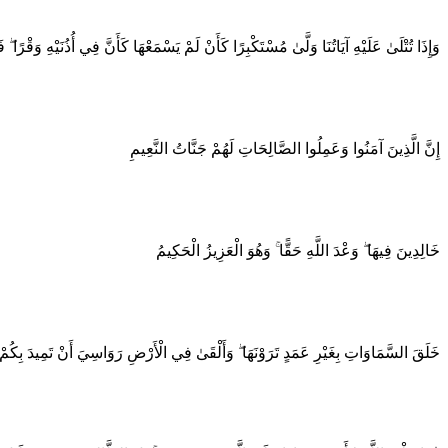
وَإِذَا تُتْلَىٰ عَلَيْهِ آيَاتُنَا وَلَّىٰ مُسْتَكْبِرًا كَأَنْ لَمْ يَسْمَعْهَا كَأَنَّ فِي أُذُنَيْهِ وَقْرًا ۖ 
إِنَّ الَّذِينَ آمَنُوا وَعَمِلُوا الصَّالِحَاتِ لَهُمْ جَنَّاتُ النَّعِيمِ
خَالِدِينَ فِيهَا ۖ وَعْدَ اللَّهِ حَقًّا ۚ وَهُوَ الْعَزِيزُ الْحَكِيمُ
خَلَقَ السَّمَاوَاتِ بِغَيْرِ عَمَدٍ تَرَوْنَهَا ۖ وَأَلْقَىٰ فِي الْأَرْضِ رَوَاسِيَ أَنْ تَمِيدَ بِكُمْ وَب