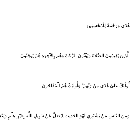
هُدًى وَرَحْمَةً لِلْمُحْسِنِينَ
الَّذِينَ يُقِيمُونَ الصَّلَاةَ وَيُؤْتُونَ الزَّكَاةَ وَهُمْ بِالْآخِرَةِ هُمْ يُوقِنُونَ
أُولَٰئِكَ عَلَىٰ هُدًى مِنْ رَبِّهِمْ ۖ وَأُولَٰئِكَ هُمُ الْمُفْلِحُونَ
وَمِنَ النَّاسِ مَنْ يَشْتَرِي لَهْوَ الْحَدِيثِ لِيُضِلَّ عَنْ سَبِيلِ اللَّهِ بِغَيْرِ عِلْمٍ وَيَتَّخِ