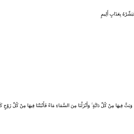
فَبَشِّرْهُ بِعَذَابٍ أَلِيمٍ
َثَّ فِيهَا مِنْ كُلِّ دَابَّةٍ ۚ وَأَنْزَلْنَا مِنَ السَّمَاءِ مَاءً فَأَنْبَتْنَا فِيهَا مِنْ كُلِّ زَوْجٍ كَ