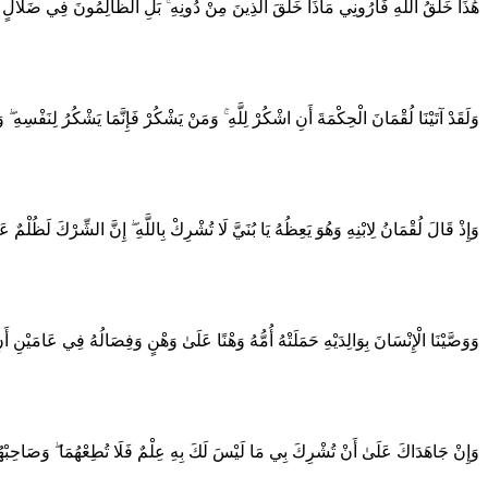
هَٰذَا خَلْقُ اللَّهِ فَأَرُونِي مَاذَا خَلَقَ الَّذِينَ مِنْ دُونِهِ ۚ بَلِ الظَّالِمُونَ فِي ضَلَالٍ 
وَلَقَدْ آتَيْنَا لُقْمَانَ الْحِكْمَةَ أَنِ اشْكُرْ لِلَّهِ ۚ وَمَنْ يَشْكُرْ فَإِنَّمَا يَشْكُرُ لِنَفْسِهِ ۖ و
وَإِذْ قَالَ لُقْمَانُ لِابْنِهِ وَهُوَ يَعِظُهُ يَا بُنَيَّ لَا تُشْرِكْ بِاللَّهِ ۖ إِنَّ الشِّرْكَ لَظُلْمٌ 
وَوَصَّيْنَا الْإِنْسَانَ بِوَالِدَيْهِ حَمَلَتْهُ أُمُّهُ وَهْنًا عَلَىٰ وَهْنٍ وَفِصَالُهُ فِي عَامَيْنِ أ
وَإِنْ جَاهَدَاكَ عَلَىٰ أَنْ تُشْرِكَ بِي مَا لَيْسَ لَكَ بِهِ عِلْمٌ فَلَا تُطِعْهُمَا ۖ وَصَاحِبْهُمَا فِي