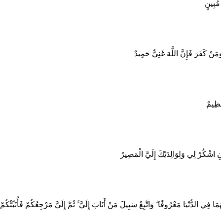
مُبِينٍ
َمَنْ كَفَرَ فَإِنَّ اللَّهَ غَنِيٌّ حَمِيدٌ
عَظِيمٌ
َنِ اشْكُرْ لِي وَلِوَالِدَيْكَ إِلَيَّ الْمَصِيرُ
 الدُّنْيَا مَعْرُوفًا ۖ وَاتَّبِعْ سَبِيلَ مَنْ أَنَابَ إِلَيَّ ۚ ثُمَّ إِلَيَّ مَرْجِعُكُمْ فَأُنَبِّئُكُمْ ب