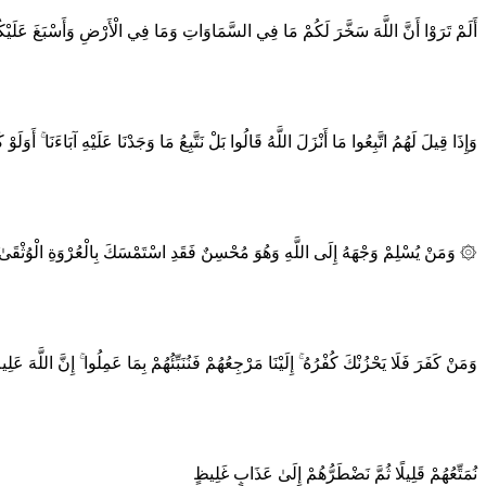
أَلَمْ تَرَوْا أَنَّ اللَّهَ سَخَّرَ لَكُمْ مَا فِي السَّمَاوَاتِ وَمَا فِي الْأَرْضِ وَأَسْبَغَ عَلَيْك
وَإِذَا قِيلَ لَهُمُ اتَّبِعُوا مَا أَنْزَلَ اللَّهُ قَالُوا بَلْ نَتَّبِعُ مَا وَجَدْنَا عَلَيْهِ آبَاءَنَا ۚ أ
۞ وَمَنْ يُسْلِمْ وَجْهَهُ إِلَى اللَّهِ وَهُوَ مُحْسِنٌ فَقَدِ اسْتَمْسَكَ بِالْعُرْوَةِ الْوُثْقَىٰ ۗ و
وَمَنْ كَفَرَ فَلَا يَحْزُنْكَ كُفْرُهُ ۚ إِلَيْنَا مَرْجِعُهُمْ فَنُنَبِّئُهُمْ بِمَا عَمِلُوا ۚ إِنَّ اللَّهَ عَ
نُمَتِّعُهُمْ قَلِيلًا ثُمَّ نَضْطَرُّهُمْ إِلَىٰ عَذَابٍ غَلِيظٍ