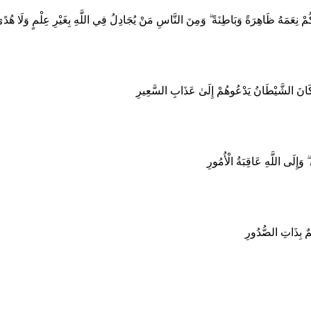
ُمْ نِعَمَهُ ظَاهِرَةً وَبَاطِنَةً ۗ وَمِنَ النَّاسِ مَنْ يُجَادِلُ فِي اللَّهِ بِغَيْرِ عِلْمٍ وَلَا هُدً
َوَلَوْ كَانَ الشَّيْطَانُ يَدْعُوهُمْ إِلَىٰ عَذَابِ السَّعِيرِ
َإِلَى اللَّهِ عَاقِبَةُ الْأُمُورِ
لِيمٌ بِذَاتِ الصُّدُورِ