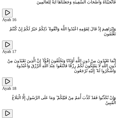
فَأَنْجَيْنَاهُ وَأَصْحَابَ السَّفِينَةِ وَجَعَلْنَاهَا آيَةً لِلْعَالَمِينَ
Ayah
16
وَإِبْرَاهِيمَ إِذْ قَالَ لِقَوْمِهِ اعْبُدُوا اللَّهَ وَاتَّقُوهُ ۖ ذَٰلِكُمْ خَيْرٌ لَكُمْ إِنْ كُنْتُمْ
تَعْلَمُونَ
Ayah
17
إِنَّمَا تَعْبُدُونَ مِنْ دُونِ اللَّهِ أَوْثَانًا وَتَخْلُقُونَ إِفْكًا ۚ إِنَّ الَّذِينَ تَعْبُدُونَ مِنْ
دُونِ اللَّهِ لَا يَمْلِكُونَ لَكُمْ رِزْقًا فَابْتَغُوا عِنْدَ اللَّهِ الرِّزْقَ وَاعْبُدُوهُ
وَاشْكُرُوا لَهُ ۖ إِلَيْهِ تُرْجَعُونَ
Ayah
18
وَإِنْ تُكَذِّبُوا فَقَدْ كَذَّبَ أُمَمٌ مِنْ قَبْلِكُمْ ۖ وَمَا عَلَى الرَّسُولِ إِلَّا الْبَلَاغُ
الْمُبِينُ