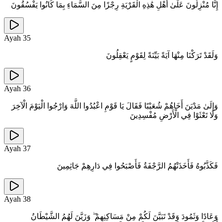
إِنَّا مُنْزِلُونَ عَلَىٰ أَهْلِ هَٰذِهِ الْقَرْيَةِ رِجْزًا مِنَ السَّمَاءِ بِمَا كَانُوا يَفْسُقُونَ
Ayah
35
وَلَقَدْ تَرَكْنَا مِنْهَا آيَةً بَيِّنَةً لِقَوْمٍ يَعْقِلُونَ
Ayah
36
وَإِلَىٰ مَدْيَنَ أَخَاهُمْ شُعَيْبًا فَقَالَ يَا قَوْمِ اعْبُدُوا اللَّهَ وَارْجُوا الْيَوْمَ الْآخِرَ
وَلَا تَعْثَوْا فِي الْأَرْضِ مُفْسِدِينَ
Ayah
37
فَكَذَّبُوهُ فَأَخَذَتْهُمُ الرَّجْفَةُ فَأَصْبَحُوا فِي دَارِهِمْ جَاثِمِينَ
Ayah
38
وَعَادًا وَثَمُودَ وَقَدْ تَبَيَّنَ لَكُمْ مِنْ مَسَاكِنِهِمْ ۖ وَزَيَّنَ لَهُمُ الشَّيْطَانُ