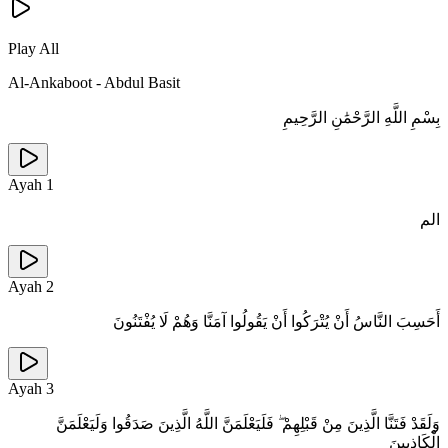
Play All
Al-Ankaboot
-
Abdul Basit
بِسْمِ اللَّهِ الرَّحْمَٰنِ الرَّحِيمِ
Ayah
1
الم
Ayah
2
أَحَسِبَ النَّاسُ أَنْ يُتْرَكُوا أَنْ يَقُولُوا آمَنَّا وَهُمْ لَا يُفْتَنُونَ
Ayah
3
وَلَقَدْ فَتَنَّا الَّذِينَ مِنْ قَبْلِهِمْ ۖ فَلَيَعْلَمَنَّ اللَّهُ الَّذِينَ صَدَقُوا وَلَيَعْلَمَنَّ
الْكَاذِبِينَ