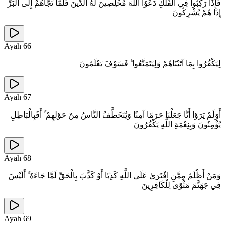
فَإِذَا رَكِبُوا فِي الْفُلْكِ دَعَوُا اللَّهَ مُخْلِصِينَ لَهُ الدِّينَ فَلَمَّا نَجَّاهُمْ إِلَى الْبَرِّ
إِذَا هُمْ يُشْرِكُونَ
Ayah
66
لِيَكْفُرُوا بِمَا آتَيْنَاهُمْ وَلِيَتَمَتَّعُوا ۖ فَسَوْفَ يَعْلَمُونَ
Ayah
67
أَوَلَمْ يَرَوْا أَنَّا جَعَلْنَا حَرَمًا آمِنًا وَيُتَخَطَّفُ النَّاسُ مِنْ حَوْلِهِمْ ۚ أَفَبِالْبَاطِلِ
يُؤْمِنُونَ وَبِنِعْمَةِ اللَّهِ يَكْفُرُونَ
Ayah
68
وَمَنْ أَظْلَمُ مِمَّنِ افْتَرَىٰ عَلَى اللَّهِ كَذِبًا أَوْ كَذَّبَ بِالْحَقِّ لَمَّا جَاءَهُ ۚ أَلَيْسَ
فِي جَهَنَّمَ مَثْوًى لِلْكَافِرِينَ
Ayah
69