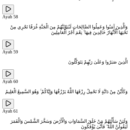
Ayah
58
وَالَّذِينَ آمَنُوا وَعَمِلُوا الصَّالِحَاتِ لَنُبَوِّئَنَّهُمْ مِنَ الْجَنَّةِ غُرَفًا تَجْرِي مِنْ
تَحْتِهَا الْأَنْهَارُ خَالِدِينَ فِيهَا ۚ نِعْمَ أَجْرُ الْعَامِلِينَ
Ayah
59
الَّذِينَ صَبَرُوا وَعَلَىٰ رَبِّهِمْ يَتَوَكَّلُونَ
Ayah
60
وَكَأَيِّنْ مِنْ دَابَّةٍ لَا تَحْمِلُ رِزْقَهَا اللَّهُ يَرْزُقُهَا وَإِيَّاكُمْ ۚ وَهُوَ السَّمِيعُ الْعَلِيمُ
Ayah
61
وَلَئِنْ سَأَلْتَهُمْ مَنْ خَلَقَ السَّمَاوَاتِ وَالْأَرْضَ وَسَخَّرَ الشَّمْسَ وَالْقَمَرَ
لَيَقُولُنَّ اللَّهُ ۖ فَأَنَّىٰ يُؤْفَكُونَ