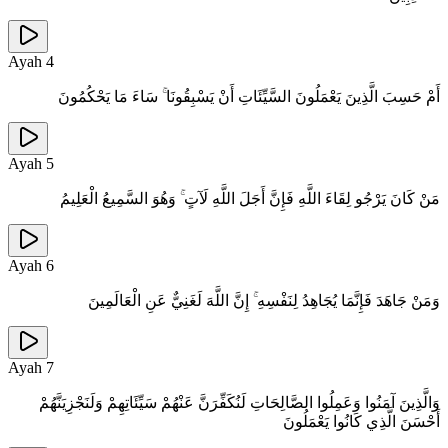
Ayah
4
أَمْ حَسِبَ الَّذِينَ يَعْمَلُونَ السَّيِّئَاتِ أَنْ يَسْبِقُونَا ۚ سَاءَ مَا يَحْكُمُونَ
Ayah
5
مَنْ كَانَ يَرْجُو لِقَاءَ اللَّهِ فَإِنَّ أَجَلَ اللَّهِ لَآتٍ ۚ وَهُوَ السَّمِيعُ الْعَلِيمُ
Ayah
6
وَمَنْ جَاهَدَ فَإِنَّمَا يُجَاهِدُ لِنَفْسِهِ ۚ إِنَّ اللَّهَ لَغَنِيٌّ عَنِ الْعَالَمِينَ
Ayah
7
وَالَّذِينَ آمَنُوا وَعَمِلُوا الصَّالِحَاتِ لَنُكَفِّرَنَّ عَنْهُمْ سَيِّئَاتِهِمْ وَلَنَجْزِيَنَّهُمْ
أَحْسَنَ الَّذِي كَانُوا يَعْمَلُونَ