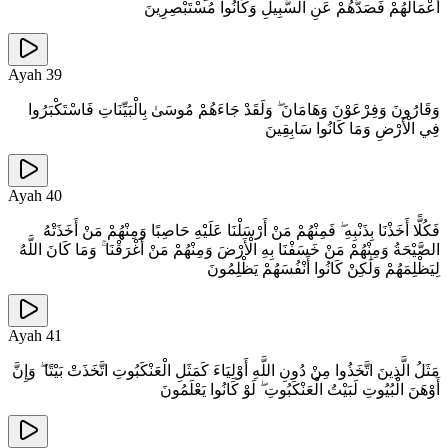
أَعْمَالَهُمْ فَصَدَّهُمْ عَنِ السَّبِيلِ وَكَانُوا مُسْتَبْصِرِينَ
Ayah
39
وَقَارُونَ وَفِرْعَوْنَ وَهَامَانَ ۖ وَلَقَدْ جَاءَهُمْ مُوسَىٰ بِالْبَيِّنَاتِ فَاسْتَكْبَرُوا
فِي الْأَرْضِ وَمَا كَانُوا سَابِقِينَ
Ayah
40
فَكُلًّا أَخَذْنَا بِذَنْبِهِ ۖ فَمِنْهُمْ مَنْ أَرْسَلْنَا عَلَيْهِ حَاصِبًا وَمِنْهُمْ مَنْ أَخَذَتْهُ
الصَّيْحَةُ وَمِنْهُمْ مَنْ خَسَفْنَا بِهِ الْأَرْضَ وَمِنْهُمْ مَنْ أَغْرَقْنَا ۚ وَمَا كَانَ اللَّهُ
لِيَظْلِمَهُمْ وَلَٰكِنْ كَانُوا أَنْفُسَهُمْ يَظْلِمُونَ
Ayah
41
مَثَلُ الَّذِينَ اتَّخَذُوا مِنْ دُونِ اللَّهِ أَوْلِيَاءَ كَمَثَلِ الْعَنْكَبُوتِ اتَّخَذَتْ بَيْتًا ۖ وَإِنَّ
أَوْهَنَ الْبُيُوتِ لَبَيْتُ الْعَنْكَبُوتِ ۖ لَوْ كَانُوا يَعْلَمُونَ