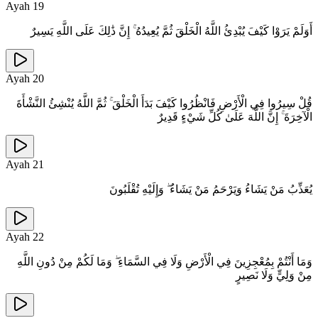
Ayah
19
أَوَلَمْ يَرَوْا كَيْفَ يُبْدِئُ اللَّهُ الْخَلْقَ ثُمَّ يُعِيدُهُ ۚ إِنَّ ذَٰلِكَ عَلَى اللَّهِ يَسِيرٌ
Ayah
20
قُلْ سِيرُوا فِي الْأَرْضِ فَانْظُرُوا كَيْفَ بَدَأَ الْخَلْقَ ۚ ثُمَّ اللَّهُ يُنْشِئُ النَّشْأَةَ
الْآخِرَةَ ۚ إِنَّ اللَّهَ عَلَىٰ كُلِّ شَيْءٍ قَدِيرٌ
Ayah
21
يُعَذِّبُ مَنْ يَشَاءُ وَيَرْحَمُ مَنْ يَشَاءُ ۖ وَإِلَيْهِ تُقْلَبُونَ
Ayah
22
وَمَا أَنْتُمْ بِمُعْجِزِينَ فِي الْأَرْضِ وَلَا فِي السَّمَاءِ ۖ وَمَا لَكُمْ مِنْ دُونِ اللَّهِ
مِنْ وَلِيٍّ وَلَا نَصِيرٍ