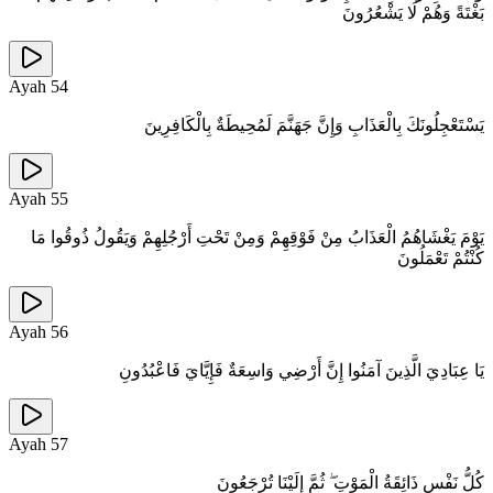
بَغْتَةً وَهُمْ لَا يَشْعُرُونَ
Ayah
54
يَسْتَعْجِلُونَكَ بِالْعَذَابِ وَإِنَّ جَهَنَّمَ لَمُحِيطَةٌ بِالْكَافِرِينَ
Ayah
55
يَوْمَ يَغْشَاهُمُ الْعَذَابُ مِنْ فَوْقِهِمْ وَمِنْ تَحْتِ أَرْجُلِهِمْ وَيَقُولُ ذُوقُوا مَا
كُنْتُمْ تَعْمَلُونَ
Ayah
56
يَا عِبَادِيَ الَّذِينَ آمَنُوا إِنَّ أَرْضِي وَاسِعَةٌ فَإِيَّايَ فَاعْبُدُونِ
Ayah
57
كُلُّ نَفْسٍ ذَائِقَةُ الْمَوْتِ ۖ ثُمَّ إِلَيْنَا تُرْجَعُونَ