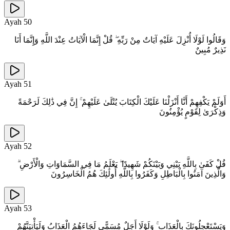
Ayah
50
وَقَالُوا لَوْلَا أُنْزِلَ عَلَيْهِ آيَاتٌ مِنْ رَبِّهِ ۖ قُلْ إِنَّمَا الْآيَاتُ عِنْدَ اللَّهِ وَإِنَّمَا أَنَا
نَذِيرٌ مُبِينٌ
Ayah
51
أَوَلَمْ يَكْفِهِمْ أَنَّا أَنْزَلْنَا عَلَيْكَ الْكِتَابَ يُتْلَىٰ عَلَيْهِمْ ۚ إِنَّ فِي ذَٰلِكَ لَرَحْمَةً
وَذِكْرَىٰ لِقَوْمٍ يُؤْمِنُونَ
Ayah
52
قُلْ كَفَىٰ بِاللَّهِ بَيْنِي وَبَيْنَكُمْ شَهِيدًا ۖ يَعْلَمُ مَا فِي السَّمَاوَاتِ وَالْأَرْضِ ۗ
وَالَّذِينَ آمَنُوا بِالْبَاطِلِ وَكَفَرُوا بِاللَّهِ أُولَٰئِكَ هُمُ الْخَاسِرُونَ
Ayah
53
وَيَسْتَعْجِلُونَكَ بِالْعَذَابِ ۚ وَلَوْلَا أَجَلٌ مُسَمًّى لَجَاءَهُمُ الْعَذَابُ وَلَيَأْتِيَنَّهُمْ