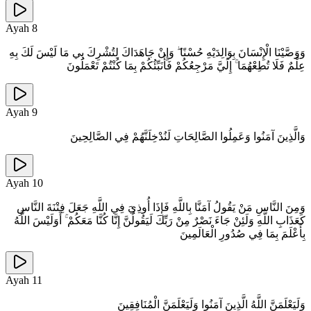
Ayah
8
وَوَصَّيْنَا الْإِنْسَانَ بِوَالِدَيْهِ حُسْنًا ۖ وَإِنْ جَاهَدَاكَ لِتُشْرِكَ بِي مَا لَيْسَ لَكَ بِهِ
عِلْمٌ فَلَا تُطِعْهُمَا ۚ إِلَيَّ مَرْجِعُكُمْ فَأُنَبِّئُكُمْ بِمَا كُنْتُمْ تَعْمَلُونَ
Ayah
9
وَالَّذِينَ آمَنُوا وَعَمِلُوا الصَّالِحَاتِ لَنُدْخِلَنَّهُمْ فِي الصَّالِحِينَ
Ayah
10
وَمِنَ النَّاسِ مَنْ يَقُولُ آمَنَّا بِاللَّهِ فَإِذَا أُوذِيَ فِي اللَّهِ جَعَلَ فِتْنَةَ النَّاسِ
كَعَذَابِ اللَّهِ وَلَئِنْ جَاءَ نَصْرٌ مِنْ رَبِّكَ لَيَقُولُنَّ إِنَّا كُنَّا مَعَكُمْ ۚ أَوَلَيْسَ اللَّهُ
بِأَعْلَمَ بِمَا فِي صُدُورِ الْعَالَمِينَ
Ayah
11
وَلَيَعْلَمَنَّ اللَّهُ الَّذِينَ آمَنُوا وَلَيَعْلَمَنَّ الْمُنَافِقِينَ