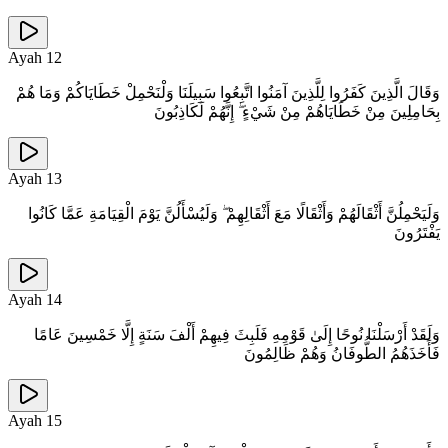
Ayah
12
وَقَالَ الَّذِينَ كَفَرُوا لِلَّذِينَ آمَنُوا اتَّبِعُوا سَبِيلَنَا وَلْنَحْمِلْ خَطَايَاكُمْ وَمَا هُمْ
بِحَامِلِينَ مِنْ خَطَايَاهُمْ مِنْ شَيْءٍ ۖ إِنَّهُمْ لَكَاذِبُونَ
Ayah
13
وَلَيَحْمِلُنَّ أَثْقَالَهُمْ وَأَثْقَالًا مَعَ أَثْقَالِهِمْ ۖ وَلَيُسْأَلُنَّ يَوْمَ الْقِيَامَةِ عَمَّا كَانُوا
يَفْتَرُونَ
Ayah
14
وَلَقَدْ أَرْسَلْنَا نُوحًا إِلَىٰ قَوْمِهِ فَلَبِثَ فِيهِمْ أَلْفَ سَنَةٍ إِلَّا خَمْسِينَ عَامًا
فَأَخَذَهُمُ الطُّوفَانُ وَهُمْ ظَالِمُونَ
Ayah
15