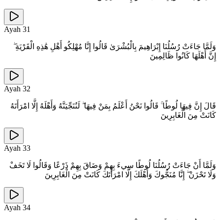
Ayah
31
وَلَمَّا جَاءَتْ رُسُلُنَا إِبْرَاهِيمَ بِالْبُشْرَىٰ قَالُوا إِنَّا مُهْلِكُو أَهْلِ هَٰذِهِ الْقَرْيَةِ ۖ
إِنَّ أَهْلَهَا كَانُوا ظَالِمِينَ
Ayah
32
قَالَ إِنَّ فِيهَا لُوطًا ۚ قَالُوا نَحْنُ أَعْلَمُ بِمَنْ فِيهَا ۖ لَنُنَجِّيَنَّهُ وَأَهْلَهُ إِلَّا امْرَأَتَهُ
كَانَتْ مِنَ الْغَابِرِينَ
Ayah
33
وَلَمَّا أَنْ جَاءَتْ رُسُلُنَا لُوطًا سِيءَ بِهِمْ وَضَاقَ بِهِمْ ذَرْعًا وَقَالُوا لَا تَخَفْ
وَلَا تَحْزَنْ ۖ إِنَّا مُنَجُّوكَ وَأَهْلَكَ إِلَّا امْرَأَتَكَ كَانَتْ مِنَ الْغَابِرِينَ
Ayah
34