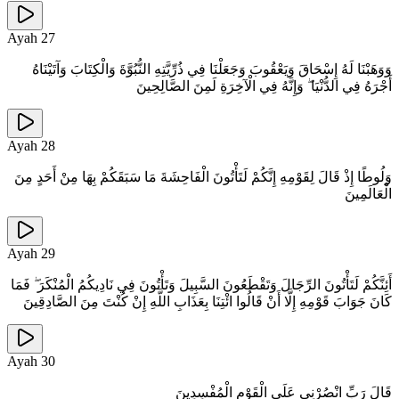
Ayah
27
وَوَهَبْنَا لَهُ إِسْحَاقَ وَيَعْقُوبَ وَجَعَلْنَا فِي ذُرِّيَّتِهِ النُّبُوَّةَ وَالْكِتَابَ وَآتَيْنَاهُ
أَجْرَهُ فِي الدُّنْيَا ۖ وَإِنَّهُ فِي الْآخِرَةِ لَمِنَ الصَّالِحِينَ
Ayah
28
وَلُوطًا إِذْ قَالَ لِقَوْمِهِ إِنَّكُمْ لَتَأْتُونَ الْفَاحِشَةَ مَا سَبَقَكُمْ بِهَا مِنْ أَحَدٍ مِنَ
الْعَالَمِينَ
Ayah
29
أَئِنَّكُمْ لَتَأْتُونَ الرِّجَالَ وَتَقْطَعُونَ السَّبِيلَ وَتَأْتُونَ فِي نَادِيكُمُ الْمُنْكَرَ ۖ فَمَا
كَانَ جَوَابَ قَوْمِهِ إِلَّا أَنْ قَالُوا ائْتِنَا بِعَذَابِ اللَّهِ إِنْ كُنْتَ مِنَ الصَّادِقِينَ
Ayah
30
قَالَ رَبِّ انْصُرْنِي عَلَى الْقَوْمِ الْمُفْسِدِينَ