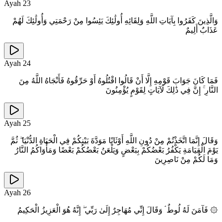
Ayah
23
وَالَّذِينَ كَفَرُوا بِآيَاتِ اللَّهِ وَلِقَائِهِ أُولَٰئِكَ يَئِسُوا مِنْ رَحْمَتِي وَأُولَٰئِكَ لَهُمْ
عَذَابٌ أَلِيمٌ
Ayah
24
فَمَا كَانَ جَوَابَ قَوْمِهِ إِلَّا أَنْ قَالُوا اقْتُلُوهُ أَوْ حَرِّقُوهُ فَأَنْجَاهُ اللَّهُ مِنَ
النَّارِ ۚ إِنَّ فِي ذَٰلِكَ لَآيَاتٍ لِقَوْمٍ يُؤْمِنُونَ
Ayah
25
وَقَالَ إِنَّمَا اتَّخَذْتُمْ مِنْ دُونِ اللَّهِ أَوْثَانًا مَوَدَّةَ بَيْنِكُمْ فِي الْحَيَاةِ الدُّنْيَا ۖ ثُمَّ
يَوْمَ الْقِيَامَةِ يَكْفُرُ بَعْضُكُمْ بِبَعْضٍ وَيَلْعَنُ بَعْضُكُمْ بَعْضًا وَمَأْوَاكُمُ النَّارُ
وَمَا لَكُمْ مِنْ نَاصِرِينَ
Ayah
26
۞ فَآمَنَ لَهُ لُوطٌ ۘ وَقَالَ إِنِّي مُهَاجِرٌ إِلَىٰ رَبِّي ۖ إِنَّهُ هُوَ الْعَزِيزُ الْحَكِيمُ