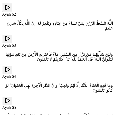
Ayah
62
اللَّهُ يَبْسُطُ الرِّزْقَ لِمَنْ يَشَاءُ مِنْ عِبَادِهِ وَيَقْدِرُ لَهُ ۚ إِنَّ اللَّهَ بِكُلِّ شَيْءٍ
عَلِيمٌ
Ayah
63
وَلَئِنْ سَأَلْتَهُمْ مَنْ نَزَّلَ مِنَ السَّمَاءِ مَاءً فَأَحْيَا بِهِ الْأَرْضَ مِنْ بَعْدِ مَوْتِهَا
لَيَقُولُنَّ اللَّهُ ۚ قُلِ الْحَمْدُ لِلَّهِ ۚ بَلْ أَكْثَرُهُمْ لَا يَعْقِلُونَ
Ayah
64
وَمَا هَٰذِهِ الْحَيَاةُ الدُّنْيَا إِلَّا لَهْوٌ وَلَعِبٌ ۚ وَإِنَّ الدَّارَ الْآخِرَةَ لَهِيَ الْحَيَوَانُ ۚ لَوْ
كَانُوا يَعْلَمُونَ
Ayah
65