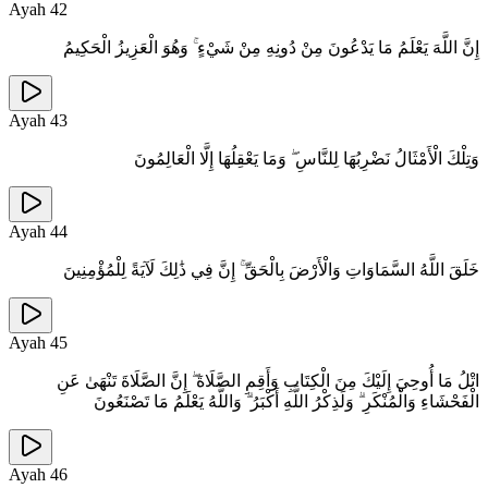
Ayah
42
إِنَّ اللَّهَ يَعْلَمُ مَا يَدْعُونَ مِنْ دُونِهِ مِنْ شَيْءٍ ۚ وَهُوَ الْعَزِيزُ الْحَكِيمُ
Ayah
43
وَتِلْكَ الْأَمْثَالُ نَضْرِبُهَا لِلنَّاسِ ۖ وَمَا يَعْقِلُهَا إِلَّا الْعَالِمُونَ
Ayah
44
خَلَقَ اللَّهُ السَّمَاوَاتِ وَالْأَرْضَ بِالْحَقِّ ۚ إِنَّ فِي ذَٰلِكَ لَآيَةً لِلْمُؤْمِنِينَ
Ayah
45
اتْلُ مَا أُوحِيَ إِلَيْكَ مِنَ الْكِتَابِ وَأَقِمِ الصَّلَاةَ ۖ إِنَّ الصَّلَاةَ تَنْهَىٰ عَنِ
الْفَحْشَاءِ وَالْمُنْكَرِ ۗ وَلَذِكْرُ اللَّهِ أَكْبَرُ ۗ وَاللَّهُ يَعْلَمُ مَا تَصْنَعُونَ
Ayah
46