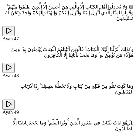
۞ وَلَا تُجَادِلُوا أَهْلَ الْكِتَابِ إِلَّا بِالَّتِي هِيَ أَحْسَنُ إِلَّا الَّذِينَ ظَلَمُوا مِنْهُمْ ۖ
وَقُولُوا آمَنَّا بِالَّذِي أُنْزِلَ إِلَيْنَا وَأُنْزِلَ إِلَيْكُمْ وَإِلَٰهُنَا وَإِلَٰهُكُمْ وَاحِدٌ وَنَحْنُ لَهُ
مُسْلِمُونَ
Ayah
47
وَكَذَٰلِكَ أَنْزَلْنَا إِلَيْكَ الْكِتَابَ ۚ فَالَّذِينَ آتَيْنَاهُمُ الْكِتَابَ يُؤْمِنُونَ بِهِ ۖ وَمِنْ
هَٰؤُلَاءِ مَنْ يُؤْمِنُ بِهِ ۚ وَمَا يَجْحَدُ بِآيَاتِنَا إِلَّا الْكَافِرُونَ
Ayah
48
وَمَا كُنْتَ تَتْلُو مِنْ قَبْلِهِ مِنْ كِتَابٍ وَلَا تَخُطُّهُ بِيَمِينِكَ ۖ إِذًا لَارْتَابَ
الْمُبْطِلُونَ
Ayah
49
بَلْ هُوَ آيَاتٌ بَيِّنَاتٌ فِي صُدُورِ الَّذِينَ أُوتُوا الْعِلْمَ ۚ وَمَا يَجْحَدُ بِآيَاتِنَا إِلَّا
الظَّالِمُونَ