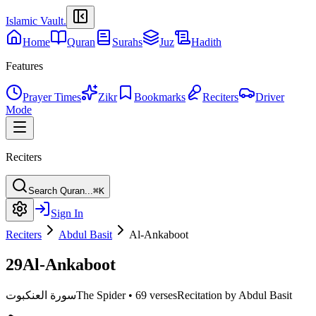
Islamic Vault
.
Home
Quran
Surahs
Juz
Hadith
Features
Prayer Times
Zikr
Bookmarks
Reciters
Driver
Mode
Reciters
Search Quran...
⌘K
Sign In
Reciters
Abdul Basit
Al-Ankaboot
29
Al-Ankaboot
Recitation by Abdul Basit
69 verses
•
The Spider
سورة العنكبوت