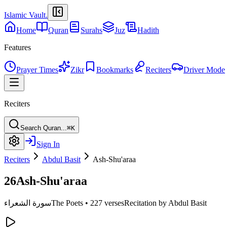
Islamic Vault
.
Home
Quran
Surahs
Juz
Hadith
Features
Prayer Times
Zikr
Bookmarks
Reciters
Driver Mode
Reciters
Search Quran...
⌘K
Sign In
Reciters
Abdul Basit
Ash-Shu'araa
26
Ash-Shu'araa
Recitation by Abdul Basit
227 verses
•
The Poets
سورة الشعراء