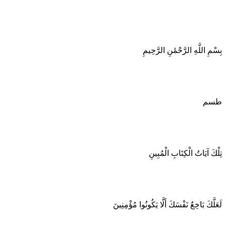
بِسْمِ اللَّهِ الرَّحْمَٰنِ الرَّحِيمِ
طسم
تِلْكَ آيَاتُ الْكِتَابِ الْمُبِينِ
لَعَلَّكَ بَاخِعٌ نَفْسَكَ أَلَّا يَكُونُوا مُؤْمِنِينَ