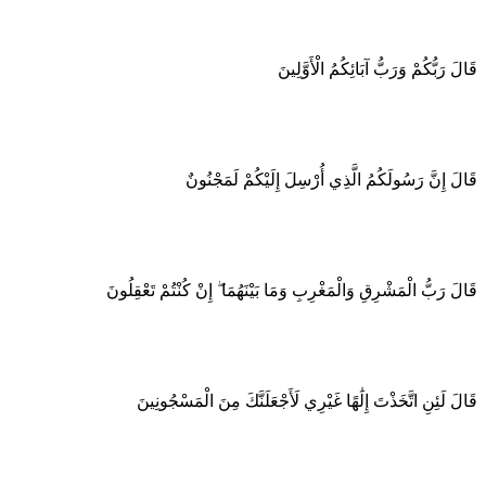
قَالَ رَبُّكُمْ وَرَبُّ آبَائِكُمُ الْأَوَّلِينَ
قَالَ إِنَّ رَسُولَكُمُ الَّذِي أُرْسِلَ إِلَيْكُمْ لَمَجْنُونٌ
قَالَ رَبُّ الْمَشْرِقِ وَالْمَغْرِبِ وَمَا بَيْنَهُمَا ۖ إِنْ كُنْتُمْ تَعْقِلُونَ
قَالَ لَئِنِ اتَّخَذْتَ إِلَٰهًا غَيْرِي لَأَجْعَلَنَّكَ مِنَ الْمَسْجُونِينَ