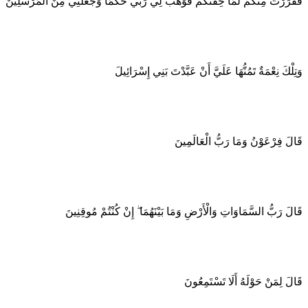
فَفَرَرْتُ مِنْكُمْ لَمَّا خِفْتُكُمْ فَوَهَبَ لِي رَبِّي حُكْمًا وَجَعَلَنِي مِنَ الْمُرْسَلِينَ
وَتِلْكَ نِعْمَةٌ تَمُنُّهَا عَلَيَّ أَنْ عَبَّدْتَ بَنِي إِسْرَائِيلَ
قَالَ فِرْعَوْنُ وَمَا رَبُّ الْعَالَمِينَ
قَالَ رَبُّ السَّمَاوَاتِ وَالْأَرْضِ وَمَا بَيْنَهُمَا ۖ إِنْ كُنْتُمْ مُوقِنِينَ
قَالَ لِمَنْ حَوْلَهُ أَلَا تَسْتَمِعُونَ