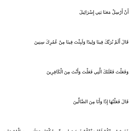
أَنْ أَرْسِلْ مَعَنَا بَنِي إِسْرَائِيلَ
قَالَ أَلَمْ نُرَبِّكَ فِينَا وَلِيدًا وَلَبِثْتَ فِينَا مِنْ عُمُرِكَ سِنِينَ
وَفَعَلْتَ فَعْلَتَكَ الَّتِي فَعَلْتَ وَأَنْتَ مِنَ الْكَافِرِينَ
قَالَ فَعَلْتُهَا إِذًا وَأَنَا مِنَ الضَّالِّينَ