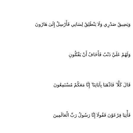
وَيَضِيقُ صَدْرِي وَلَا يَنْطَلِقُ لِسَانِي فَأَرْسِلْ إِلَىٰ هَارُونَ
وَلَهُمْ عَلَيَّ ذَنْبٌ فَأَخَافُ أَنْ يَقْتُلُونِ
قَالَ كَلَّا ۖ فَاذْهَبَا بِآيَاتِنَا ۖ إِنَّا مَعَكُمْ مُسْتَمِعُونَ
فَأْتِيَا فِرْعَوْنَ فَقُولَا إِنَّا رَسُولُ رَبِّ الْعَالَمِينَ