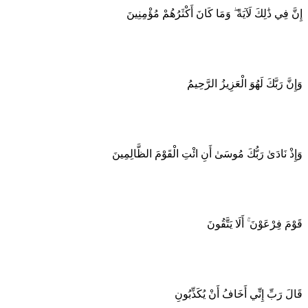
إِنَّ فِي ذَٰلِكَ لَآيَةً ۖ وَمَا كَانَ أَكْثَرُهُمْ مُؤْمِنِينَ
وَإِنَّ رَبَّكَ لَهُوَ الْعَزِيزُ الرَّحِيمُ
وَإِذْ نَادَىٰ رَبُّكَ مُوسَىٰ أَنِ ائْتِ الْقَوْمَ الظَّالِمِينَ
قَوْمَ فِرْعَوْنَ ۚ أَلَا يَتَّقُونَ
قَالَ رَبِّ إِنِّي أَخَافُ أَنْ يُكَذِّبُونِ