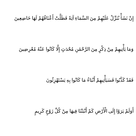
إِنْ نَشَأْ نُنَزِّلْ عَلَيْهِمْ مِنَ السَّمَاءِ آيَةً فَظَلَّتْ أَعْنَاقُهُمْ لَهَا خَاضِعِينَ
وَمَا يَأْتِيهِمْ مِنْ ذِكْرٍ مِنَ الرَّحْمَٰنِ مُحْدَثٍ إِلَّا كَانُوا عَنْهُ مُعْرِضِينَ
فَقَدْ كَذَّبُوا فَسَيَأْتِيهِمْ أَنْبَاءُ مَا كَانُوا بِهِ يَسْتَهْزِئُونَ
أَوَلَمْ يَرَوْا إِلَى الْأَرْضِ كَمْ أَنْبَتْنَا فِيهَا مِنْ كُلِّ زَوْجٍ كَرِيمٍ