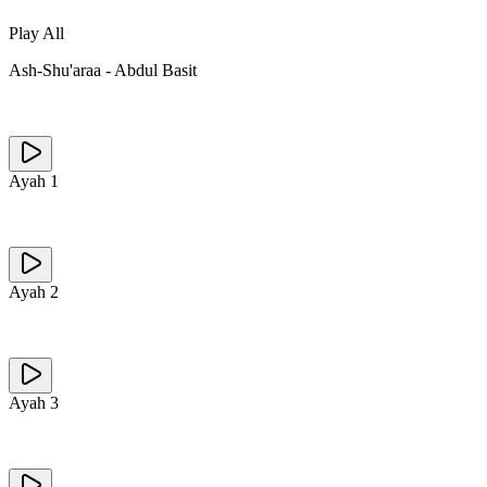
Play All
Ash-Shu'araa
-
Abdul Basit
Ayah
1
Ayah
2
Ayah
3