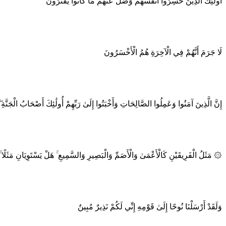
أُولَٰئِكَ الَّذِينَ خَسِرُوا أَنْفُسَهُمْ وَضَلَّ عَنْهُمْ مَا كَانُوا يَفْتَرُونَ
لَا جَرَمَ أَنَّهُمْ فِي الْآخِرَةِ هُمُ الْأَخْسَرُونَ
إِنَّ الَّذِينَ آمَنُوا وَعَمِلُوا الصَّالِحَاتِ وَأَخْبَتُوا إِلَىٰ رَبِّهِمْ أُولَٰئِكَ أَصْحَابُ الْجَنَّة
۞ مَثَلُ الْفَرِيقَيْنِ كَالْأَعْمَىٰ وَالْأَصَمِّ وَالْبَصِيرِ وَالسَّمِيعِ ۚ هَلْ يَسْتَوِيَانِ مَثَلًا ۚ أ
وَلَقَدْ أَرْسَلْنَا نُوحًا إِلَىٰ قَوْمِهِ إِنِّي لَكُمْ نَذِيرٌ مُبِينٌ