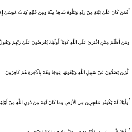
أَفَمَنْ كَانَ عَلَىٰ بَيِّنَةٍ مِنْ رَبِّهِ وَيَتْلُوهُ شَاهِدٌ مِنْهُ وَمِنْ قَبْلِهِ كِتَابُ مُوسَىٰ إِمَامً
وَمَنْ أَظْلَمُ مِمَّنِ افْتَرَىٰ عَلَى اللَّهِ كَذِبًا ۚ أُولَٰئِكَ يُعْرَضُونَ عَلَىٰ رَبِّهِمْ وَيَقُولُ الْ
الَّذِينَ يَصُدُّونَ عَنْ سَبِيلِ اللَّهِ وَيَبْغُونَهَا عِوَجًا وَهُمْ بِالْآخِرَةِ هُمْ كَافِرُونَ
أُولَٰئِكَ لَمْ يَكُونُوا مُعْجِزِينَ فِي الْأَرْضِ وَمَا كَانَ لَهُمْ مِنْ دُونِ اللَّهِ مِنْ أَوْلِي