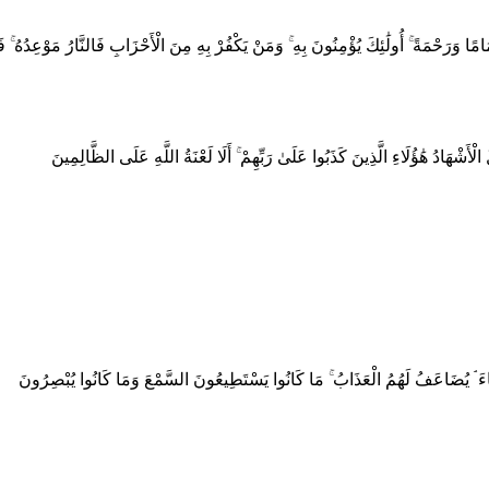
ا وَرَحْمَةً ۚ أُولَٰئِكَ يُؤْمِنُونَ بِهِ ۚ وَمَنْ يَكْفُرْ بِهِ مِنَ الْأَحْزَابِ فَالنَّارُ مَوْعِدُهُ ۚ فَلَا
أَشْهَادُ هَٰؤُلَاءِ الَّذِينَ كَذَبُوا عَلَىٰ رَبِّهِمْ ۚ أَلَا لَعْنَةُ اللَّهِ عَلَى الظَّالِمِينَ
َاءَ ۘ يُضَاعَفُ لَهُمُ الْعَذَابُ ۚ مَا كَانُوا يَسْتَطِيعُونَ السَّمْعَ وَمَا كَانُوا يُبْصِرُونَ