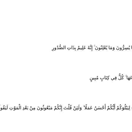
َا يُسِرُّونَ وَمَا يُعْلِنُونَ ۚ إِنَّهُ عَلِيمٌ بِذَاتِ الصُّدُورِ
َعَهَا ۚ كُلٌّ فِي كِتَابٍ مُبِينٍ
ُوَكُمْ أَيُّكُمْ أَحْسَنُ عَمَلًا ۗ وَلَئِنْ قُلْتَ إِنَّكُمْ مَبْعُوثُونَ مِنْ بَعْدِ الْمَوْتِ لَيَقُولَنّ