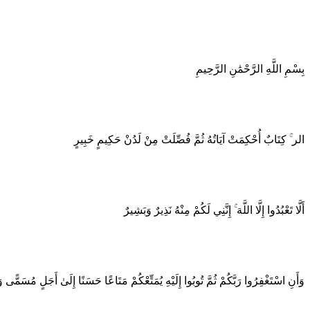
بِسْمِ اللَّهِ الرَّحْمَٰنِ الرَّحِيمِ
الر ۚ كِتَابٌ أُحْكِمَتْ آيَاتُهُ ثُمَّ فُصِّلَتْ مِنْ لَدُنْ حَكِيمٍ خَبِيرٍ
أَلَّا تَعْبُدُوا إِلَّا اللَّهَ ۚ إِنَّنِي لَكُمْ مِنْهُ نَذِيرٌ وَبَشِيرٌ
وَأَنِ اسْتَغْفِرُوا رَبَّكُمْ ثُمَّ تُوبُوا إِلَيْهِ يُمَتِّعْكُمْ مَتَاعًا حَسَنًا إِلَىٰ أَجَلٍ مُسَمًّى