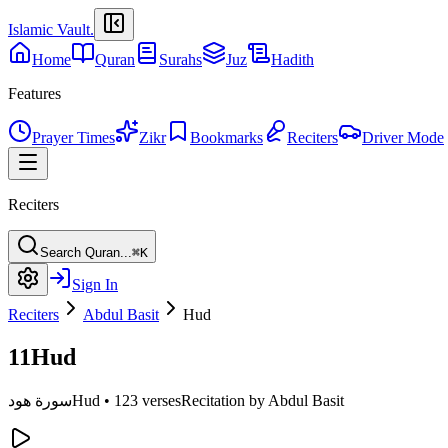
Islamic Vault
.
Home
Quran
Surahs
Juz
Hadith
Features
Prayer Times
Zikr
Bookmarks
Reciters
Driver Mode
Reciters
Search Quran...
⌘K
Sign In
Reciters
Abdul Basit
Hud
11
Hud
Recitation by Abdul Basit
123 verses
•
Hud
سورة هود