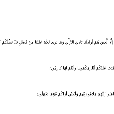
 إِلَّا الَّذِينَ هُمْ أَرَاذِلُنَا بَادِيَ الرَّأْيِ وَمَا نَرَىٰ لَكُمْ عَلَيْنَا مِنْ فَضْلٍ بَلْ نَظُنُّكُمْ ك
ِيَتْ عَلَيْكُمْ أَنُلْزِمُكُمُوهَا وَأَنْتُمْ لَهَا كَارِهُونَ
آمَنُوا ۚ إِنَّهُمْ مُلَاقُو رَبِّهِمْ وَلَٰكِنِّي أَرَاكُمْ قَوْمًا تَجْهَلُونَ