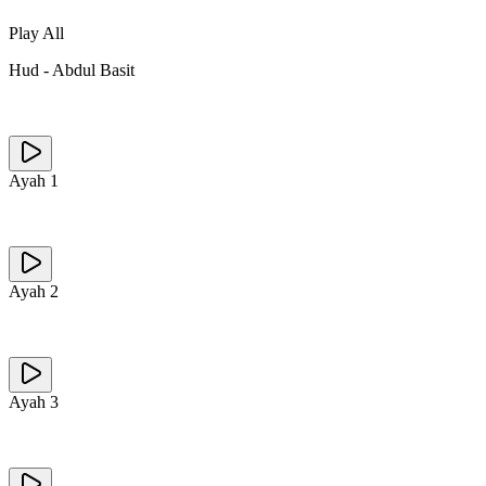
Play All
Hud
-
Abdul Basit
Ayah
1
Ayah
2
Ayah
3