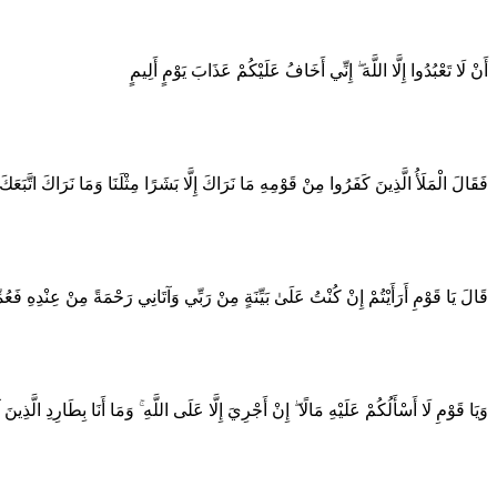
أَنْ لَا تَعْبُدُوا إِلَّا اللَّهَ ۖ إِنِّي أَخَافُ عَلَيْكُمْ عَذَابَ يَوْمٍ أَلِيمٍ
فَقَالَ الْمَلَأُ الَّذِينَ كَفَرُوا مِنْ قَوْمِهِ مَا نَرَاكَ إِلَّا بَشَرًا مِثْلَنَا وَمَا نَرَاكَ اتَّبَعَكَ
قَالَ يَا قَوْمِ أَرَأَيْتُمْ إِنْ كُنْتُ عَلَىٰ بَيِّنَةٍ مِنْ رَبِّي وَآتَانِي رَحْمَةً مِنْ عِنْدِهِ فَعُمّ
وَيَا قَوْمِ لَا أَسْأَلُكُمْ عَلَيْهِ مَالًا ۖ إِنْ أَجْرِيَ إِلَّا عَلَى اللَّهِ ۚ وَمَا أَنَا بِطَارِدِ الَّذِينَ 