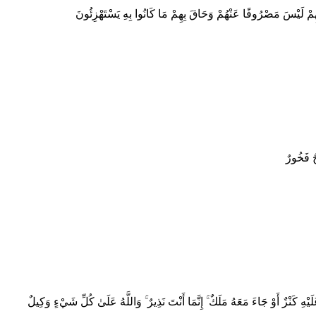
َأْتِيهِمْ لَيْسَ مَصْرُوفًا عَنْهُمْ وَحَاقَ بِهِمْ مَا كَانُوا بِهِ يَسْتَهْزِئُونَ
ِحٌ فَخُورٌ
ْهِ كَنْزٌ أَوْ جَاءَ مَعَهُ مَلَكٌ ۚ إِنَّمَا أَنْتَ نَذِيرٌ ۚ وَاللَّهُ عَلَىٰ كُلِّ شَيْءٍ وَكِيلٌ