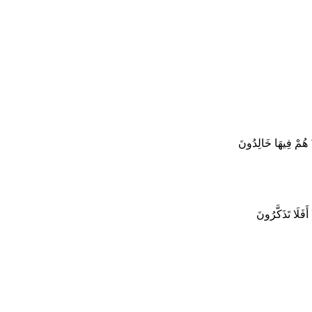
ِ ۖ هُمْ فِيهَا خَالِدُونَ
َفَلَا تَذَكَّرُونَ