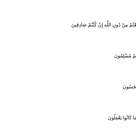
عْتُمْ مِنْ دُونِ اللَّهِ إِنْ كُنْتُمْ صَادِقِينَ
َنْتُمْ مُسْلِمُونَ
يُبْخَسُونَ
َا كَانُوا يَعْمَلُونَ