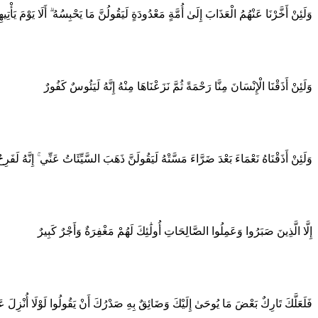
وَلَئِنْ أَخَّرْنَا عَنْهُمُ الْعَذَابَ إِلَىٰ أُمَّةٍ مَعْدُودَةٍ لَيَقُولُنَّ مَا يَحْبِسُهُ ۗ أَلَا يَوْمَ ي
وَلَئِنْ أَذَقْنَا الْإِنْسَانَ مِنَّا رَحْمَةً ثُمَّ نَزَعْنَاهَا مِنْهُ إِنَّهُ لَيَئُوسٌ كَفُورٌ
وَلَئِنْ أَذَقْنَاهُ نَعْمَاءَ بَعْدَ ضَرَّاءَ مَسَّتْهُ لَيَقُولَنَّ ذَهَبَ السَّيِّئَاتُ عَنِّي ۚ إِنَّهُ لَفَر
إِلَّا الَّذِينَ صَبَرُوا وَعَمِلُوا الصَّالِحَاتِ أُولَٰئِكَ لَهُمْ مَغْفِرَةٌ وَأَجْرٌ كَبِيرٌ
فَلَعَلَّكَ تَارِكٌ بَعْضَ مَا يُوحَىٰ إِلَيْكَ وَضَائِقٌ بِهِ صَدْرُكَ أَنْ يَقُولُوا لَوْلَا أُنْزِلَ عَلَي