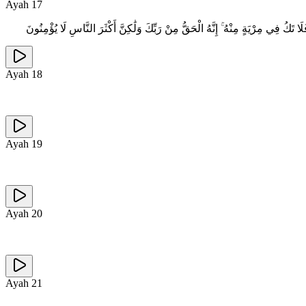
Ayah
17
 تَكُ فِي مِرْيَةٍ مِنْهُ ۚ إِنَّهُ الْحَقُّ مِنْ رَبِّكَ وَلَٰكِنَّ أَكْثَرَ النَّاسِ لَا يُؤْمِنُونَ
Ayah
18
Ayah
19
Ayah
20
Ayah
21