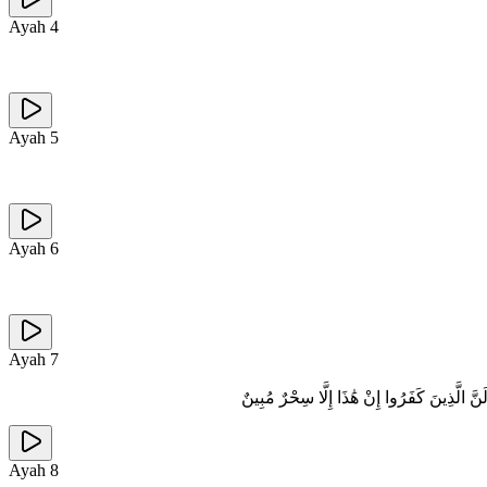
Ayah
4
Ayah
5
Ayah
6
Ayah
7
َ الَّذِينَ كَفَرُوا إِنْ هَٰذَا إِلَّا سِحْرٌ مُبِينٌ
Ayah
8