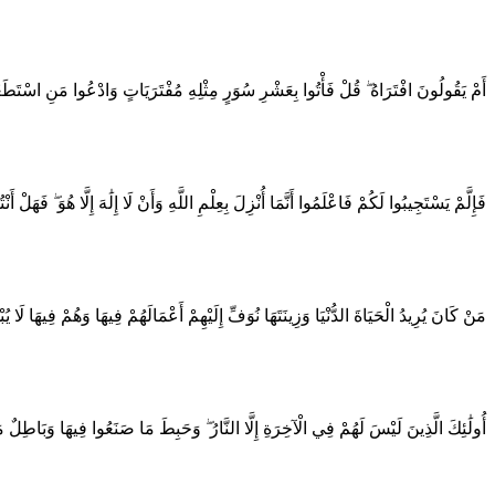
أَمْ يَقُولُونَ افْتَرَاهُ ۖ قُلْ فَأْتُوا بِعَشْرِ سُوَرٍ مِثْلِهِ مُفْتَرَيَاتٍ وَادْعُوا مَنِ اسْتَطَ
فَإِلَّمْ يَسْتَجِيبُوا لَكُمْ فَاعْلَمُوا أَنَّمَا أُنْزِلَ بِعِلْمِ اللَّهِ وَأَنْ لَا إِلَٰهَ إِلَّا هُوَ ۖ فَهَلْ أ
مَنْ كَانَ يُرِيدُ الْحَيَاةَ الدُّنْيَا وَزِينَتَهَا نُوَفِّ إِلَيْهِمْ أَعْمَالَهُمْ فِيهَا وَهُمْ فِيهَا لَا 
أُولَٰئِكَ الَّذِينَ لَيْسَ لَهُمْ فِي الْآخِرَةِ إِلَّا النَّارُ ۖ وَحَبِطَ مَا صَنَعُوا فِيهَا وَبَاطِلٌ م