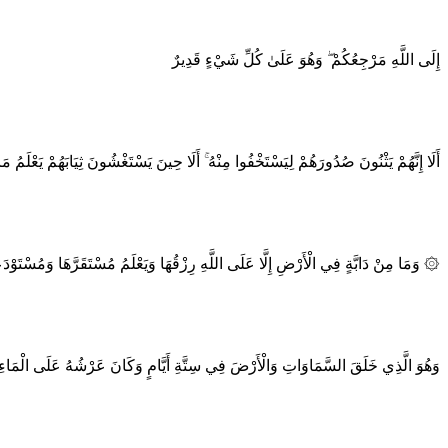
إِلَى اللَّهِ مَرْجِعُكُمْ ۖ وَهُوَ عَلَىٰ كُلِّ شَيْءٍ قَدِيرٌ
أَلَا إِنَّهُمْ يَثْنُونَ صُدُورَهُمْ لِيَسْتَخْفُوا مِنْهُ ۚ أَلَا حِينَ يَسْتَغْشُونَ ثِيَابَهُمْ يَعْلَمُ م
۞ وَمَا مِنْ دَابَّةٍ فِي الْأَرْضِ إِلَّا عَلَى اللَّهِ رِزْقُهَا وَيَعْلَمُ مُسْتَقَرَّهَا وَمُسْتَوْد
وَهُوَ الَّذِي خَلَقَ السَّمَاوَاتِ وَالْأَرْضَ فِي سِتَّةِ أَيَّامٍ وَكَانَ عَرْشُهُ عَلَى الْمَاءِ لِيَبْل