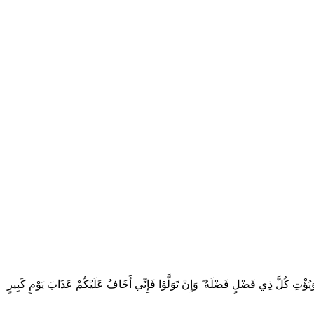
 وَيُؤْتِ كُلَّ ذِي فَضْلٍ فَضْلَهُ ۖ وَإِنْ تَوَلَّوْا فَإِنِّي أَخَافُ عَلَيْكُمْ عَذَابَ يَوْمٍ كَبِيرٍ