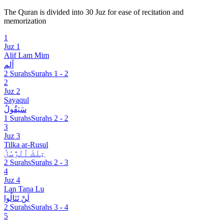
The Quran is divided into 30 Juz for ease of recitation and
memorization
1
Juz 1
Alif Lam Mim
آلم
2 Surahs
Surahs 1 - 2
2
Juz 2
Sayaqul
سَيَقُولُ
1 Surahs
Surahs 2 - 2
3
Juz 3
Tilka ar-Rusul
تِلْكَ ٱلْرُّسُلُ
2 Surahs
Surahs 2 - 3
4
Juz 4
Lan Tana Lu
لَنْ تَنَالُوا
2 Surahs
Surahs 3 - 4
5