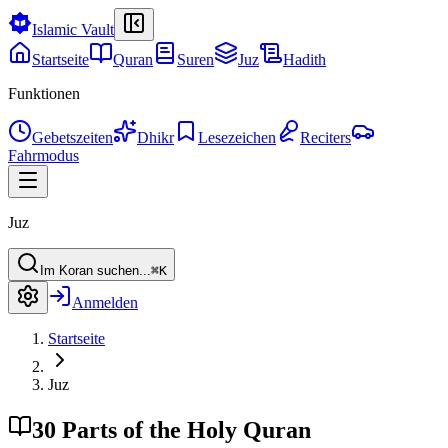
Islamic
V
ault
Startseite
Quran
Suren
Juz
Hadith
Funktionen
Gebetszeiten
Dhikr
Lesezeichen
Reciters
Fahrmodus
Juz
Im Koran suchen...
⌘K
Anmelden
Startseite
Juz
30 Parts of the Holy Quran