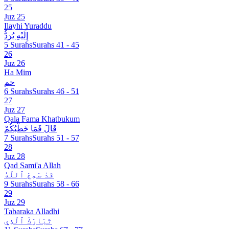
25
Juz 25
Ilayhi Yuraddu
إِلَيْهِ يُرَدُّ
5 Surahs
Surahs 41 - 45
26
Juz 26
Ha Mim
حم
6 Surahs
Surahs 46 - 51
27
Juz 27
Qala Fama Khatbukum
قَالَ فَمَا خَطْبُكُمْ
7 Surahs
Surahs 51 - 57
28
Juz 28
Qad Sami'a Allah
قَدْ سَمِعَ ٱللَّهُ
9 Surahs
Surahs 58 - 66
29
Juz 29
Tabaraka Alladhi
تَبَارَكَ ٱلَّذِي