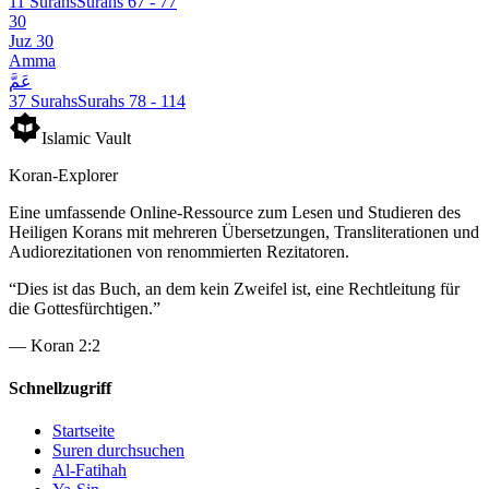
11 Surahs
Surahs 67 - 77
30
Juz 30
Amma
عَمَّ
37 Surahs
Surahs 78 - 114
Islamic
V
ault
Koran-Explorer
Eine umfassende Online-Ressource zum Lesen und Studieren des
Heiligen Korans mit mehreren Übersetzungen, Transliterationen und
Audiorezitationen von renommierten Rezitatoren.
“
Dies ist das Buch, an dem kein Zweifel ist, eine Rechtleitung für
die Gottesfürchtigen.
”
—
Koran 2:2
Schnellzugriff
Startseite
Suren durchsuchen
Al-Fatihah