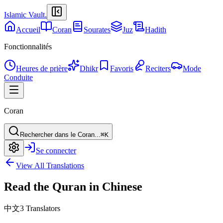
Islamic Vault
.
Accueil
Coran
Sourates
Juz
Hadith
Fonctionnalités
Heures de prière
Dhikr
Favoris
Reciters
Mode
Conduite
Coran
Rechercher dans le Coran...
⌘K
Se connecter
View All Translations
Read the Quran in Chinese
中文
3 Translators