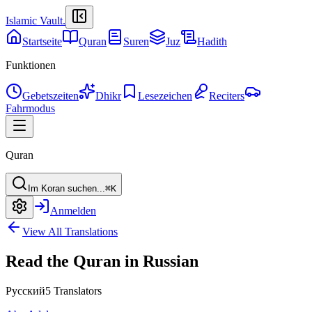
Islamic Vault
.
Startseite
Quran
Suren
Juz
Hadith
Funktionen
Gebetszeiten
Dhikr
Lesezeichen
Reciters
Fahrmodus
Quran
Im Koran suchen...
⌘K
Anmelden
View All Translations
Read the Quran in Russian
Русский
5 Translators