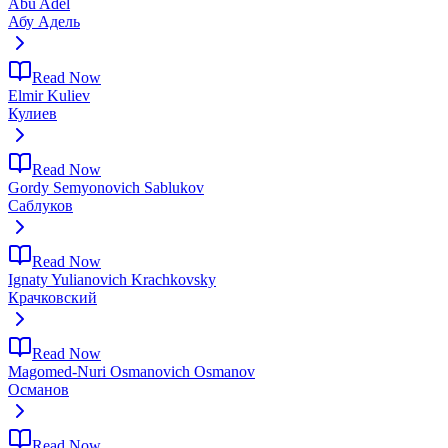
Abu Adel
Абу Адель
Read Now
Elmir Kuliev
Кулиев
Read Now
Gordy Semyonovich Sablukov
Саблуков
Read Now
Ignaty Yulianovich Krachkovsky
Крачковский
Read Now
Magomed-Nuri Osmanovich Osmanov
Османов
Read Now