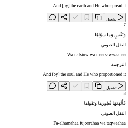
And [by] the earth and He who spread it
تشغيل
7
وَنَفْسٍ وَمَا سَوَّاهَا
النقل الصوتي
Wa nafsinw wa maa sawwaahaa
الترجمة
And [by] the soul and He who proportioned it
تشغيل
8
فَأَلْهَمَهَا فُجُورَهَا وَتَقْوَاهَا
النقل الصوتي
Fa-alhamahaa fujoorahaa wa taqwaahaa