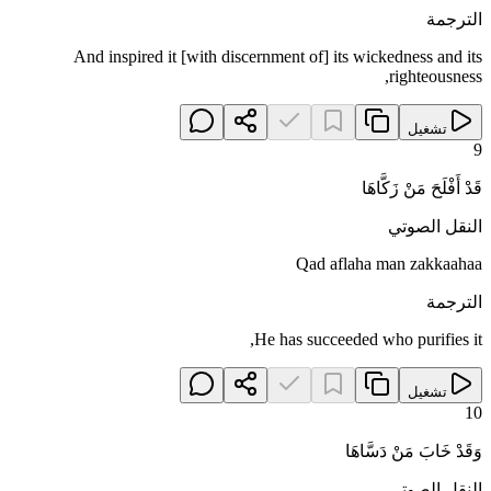
الترجمة
And inspired it [with discernment of] its wickedness and its
righteousness,
تشغيل
9
قَدْ أَفْلَحَ مَنْ زَكَّاهَا
النقل الصوتي
Qad aflaha man zakkaahaa
الترجمة
He has succeeded who purifies it,
تشغيل
10
وَقَدْ خَابَ مَنْ دَسَّاهَا
النقل الصوتي