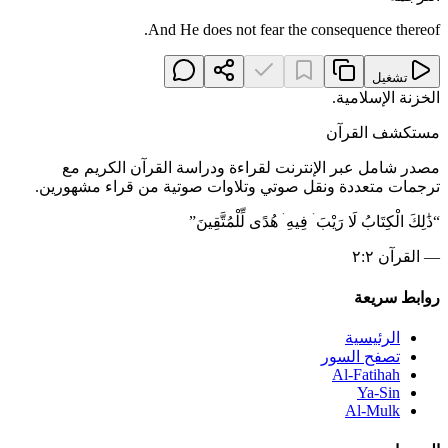
And He does not fear the consequence thereof.
تشغيل
الخزنة الإسلامية
.
مستكشف القرآن
مصدر شامل عبر الإنترنت لقراءة ودراسة القرآن الكريم مع
ترجمات متعددة ونقل صوتي وتلاوات صوتية من قراء مشهورين.
“
ذَٰلِكَ الْكِتَابُ لَا رَيْبَ ۛ فِيهِ ۛ هُدًى لِّلْمُتَّقِينَ
”
—
القرآن ٢:٢
روابط سريعة
الرئيسية
تصفح السور
Al-Fatihah
Ya-Sin
Al-Mulk