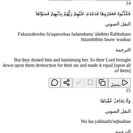
14
فَكَذَّبُوهُ فَعَقَرُوهَا فَدَمْدَمَ عَلَيْهِمْ رَبُّهُمْ بِذَنْبِهِمْ فَسَوَّاهَا
النقل الصوتي
Fakazzaboohu fa'aqaroohaa fadamdama 'alaihim Rabbuhum
bizambihim fasaw waahaa
الترجمة
But they denied him and hamstrung her. So their Lord brought
down upon them destruction for their sin and made it equal [upon all
of them].
تشغيل
15
وَلَا يَخَافُ عُقْبَاهَا
النقل الصوتي
Wa laa yakhaafu'uqbaahaa
الترجمة