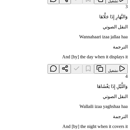
تشغيل
3
وَالنَّهَارِ إِذَا جَلَّاهَا
النقل الصوتي
Wannahaari izaa jallaa haa
الترجمة
And [by] the day when it displays it
تشغيل
4
وَاللَّيْلِ إِذَا يَغْشَاهَا
النقل الصوتي
Wallaili izaa yaghshaa haa
الترجمة
And [by] the night when it covers it