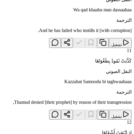
Wa qad khaaba man dassaahaa
الترجمة
And he has failed who instills it [with corruption].
تشغيل
11
كَذَّبَتْ ثَمُودُ بِطَغْوَاهَا
النقل الصوتي
Kazzabat Samoodu bi taghwaahaaa
الترجمة
Thamud denied [their prophet] by reason of their transgression,
تشغيل
12
إِذِ انْبَعَثَ أَشْقَاهَا