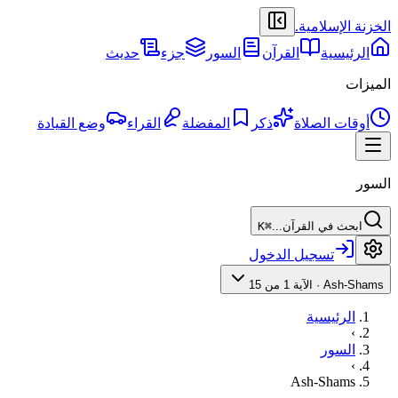
الخزنة الإسلامية
.
الرئيسية
القرآن
السور
جزء
حديث
الميزات
أوقات الصلاة
ذكر
المفضلة
القراء
وضع القيادة
السور
ابحث في القرآن...
⌘K
تسجيل الدخول
Ash-Shams
·
الآية 1 من 15
الرئيسية
›
السور
›
Ash-Shams