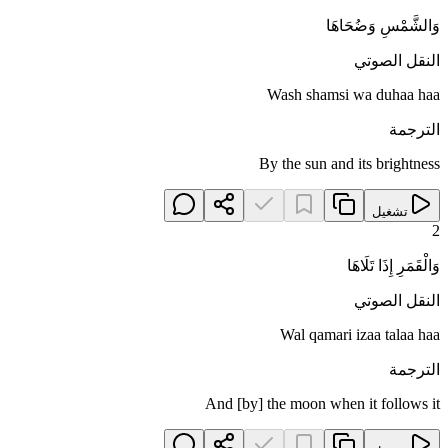
وَالشَّمْسِ وَضُحَاهَا
النقل الصوتي
Wash shamsi wa duhaa haa
الترجمة
By the sun and its brightness
تشغيل
2
وَالْقَمَرِ إِذَا تَلَاهَا
النقل الصوتي
Wal qamari izaa talaa haa
الترجمة
And [by] the moon when it follows it