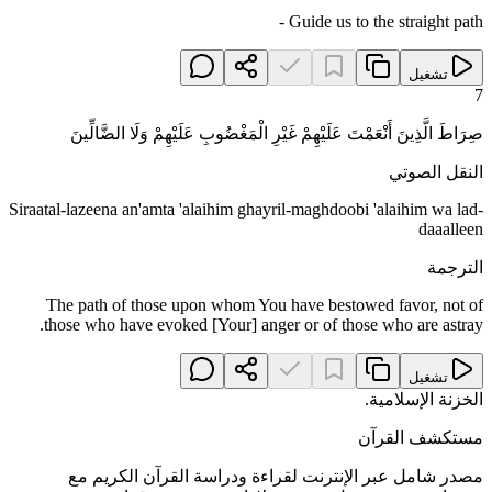
Guide us to the straight path -
تشغيل
7
صِرَاطَ الَّذِينَ أَنْعَمْتَ عَلَيْهِمْ غَيْرِ الْمَغْضُوبِ عَلَيْهِمْ وَلَا الضَّالِّينَ
النقل الصوتي
Siraatal-lazeena an'amta 'alaihim ghayril-maghdoobi 'alaihim wa lad-
daaalleen
الترجمة
The path of those upon whom You have bestowed favor, not of
those who have evoked [Your] anger or of those who are astray.
تشغيل
الخزنة الإسلامية
.
مستكشف القرآن
مصدر شامل عبر الإنترنت لقراءة ودراسة القرآن الكريم مع