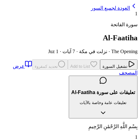
العودة لجميع السور
1
سورة الفاتحة
Al-Faatiha
The Opening
·
نزلت في مكة
·
7 آيات
·
Juz 1
عرض
تشغيل السورة
Add to List
تحديد كمقروء
المصحف
تعليقات على سورة Al-Faatiha
تعليقات عامة وخاصة بالآيات
بِسْمِ اللَّهِ الرَّحْمَٰنِ الرَّحِيمِ
1