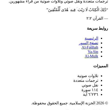
ترجمات متعددة ونقل صوتي وتلاوات صوتية من قراء مشهورين.
“
ذَٰلِكَ الْكِتَابُ لَا رَيْبَ ۛ فِيهِ ۛ هُدًى لِّلْمُتَّقِينَ
”
—
القرآن ٢:٢
روابط سريعة
الرئيسية
تصفح السور
Al-Fatihah
Ya-Sin
Al-Mulk
المميزات
تلاوات صوتية
ترجمات متعددة
نقل صوتي
١١٤ سورة
٦٬٢٣٦ آية
© 2026 الخزنة الإسلامية. جميع الحقوق محفوظة.