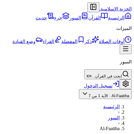
الخزنة الإسلامية
.
الرئيسية
القرآن
السور
جزء
حديث
الميزات
أوقات الصلاة
ذكر
المفضلة
القراء
وضع القيادة
السور
ابحث في القرآن...
⌘K
تسجيل الدخول
Al-Faatiha
·
الآية 1 من 7
الرئيسية
›
السور
›
Al-Faatiha