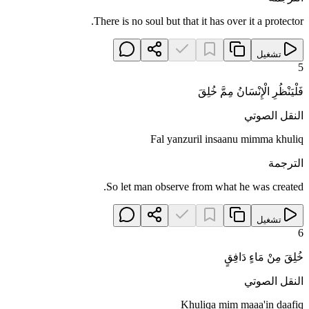
There is no soul but that it has over it a protector.
تشغيل
5
فَلْيَنْظُرِ الْإِنْسَانُ مِمَّ خُلِقَ
النقل الصوتي
Fal yanzuril insaanu mimma khuliq
الترجمة
So let man observe from what he was created.
تشغيل
6
خُلِقَ مِنْ مَاءٍ دَافِقٍ
النقل الصوتي
Khuliqa mim maaa'in daafiq