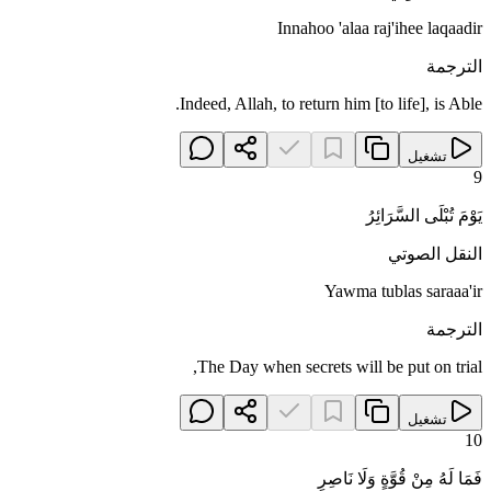
Innahoo 'alaa raj'ihee laqaadir
الترجمة
Indeed, Allah, to return him [to life], is Able.
تشغيل
9
يَوْمَ تُبْلَى السَّرَائِرُ
النقل الصوتي
Yawma tublas saraaa'ir
الترجمة
The Day when secrets will be put on trial,
تشغيل
10
فَمَا لَهُ مِنْ قُوَّةٍ وَلَا نَاصِرٍ