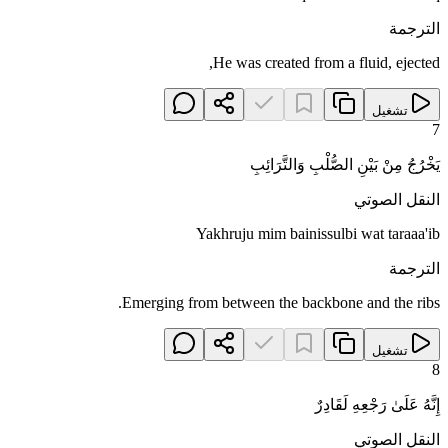
الترجمة
He was created from a fluid, ejected,
تشغيل
7
يَخْرُجُ مِنْ بَيْنِ الصُّلْبِ وَالتَّرَائِبِ
النقل الصوتي
Yakhruju mim bainissulbi wat taraaa'ib
الترجمة
Emerging from between the backbone and the ribs.
تشغيل
8
إِنَّهُ عَلَىٰ رَجْعِهِ لَقَادِرٌ
النقل الصوتي