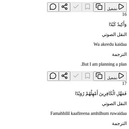
تشغيل
16
وَأَكِيدُ كَيْدًا
النقل الصوتي
Wa akeedu kaidaa
الترجمة
But I am planning a plan.
تشغيل
17
فَمَهِّلِ الْكَافِرِينَ أَمْهِلْهُمْ رُوَيْدًا
النقل الصوتي
Famahhilil kaafireena amhilhum ruwaidaa
الترجمة