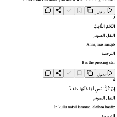
تشغيل
3
النَّجْمُ الثَّاقِبُ
النقل الصوتي
Annajmus saaqib
الترجمة
It is the piercing star -
تشغيل
4
إِنْ كُلُّ نَفْسٍ لَمَّا عَلَيْهَا حَافِظٌ
النقل الصوتي
In kullu nafsil lammaa 'alaihaa haafiz
الترجمة