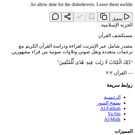
So allow time for the disbelievers. Leave them awhile.
تشغيل
الخزنة الإسلامية
.
مستكشف القرآن
مصدر شامل عبر الإنترنت لقراءة ودراسة القرآن الكريم مع
ترجمات متعددة ونقل صوتي وتلاوات صوتية من قراء مشهورين.
“
ذَٰلِكَ الْكِتَابُ لَا رَيْبَ ۛ فِيهِ ۛ هُدًى لِّلْمُتَّقِينَ
”
—
القرآن ٢:٢
روابط سريعة
الرئيسية
تصفح السور
Al-Fatihah
Ya-Sin
Al-Mulk
المميزات