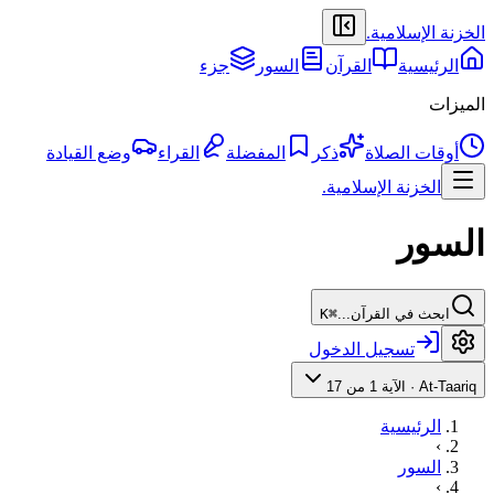
الخزنة الإسلامية
.
الرئيسية
القرآن
السور
جزء
الميزات
أوقات الصلاة
ذكر
المفضلة
القراء
وضع القيادة
الخزنة الإسلامية
.
السور
ابحث في القرآن...
⌘K
تسجيل الدخول
At-Taariq
·
الآية 1 من 17
الرئيسية
›
السور
›