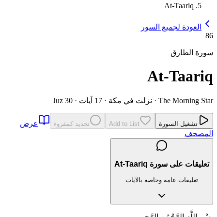
At-Taariq
العودة لجميع السور
86
سورة الطارق
At-Taariq
The Morning Star
·
نزلت في مكة
·
17 آيات
·
Juz 30
عرض
تشغيل السورة
Add to List
تحديد كمقروء
المصحف
تعليقات على سورة At-Taariq
تعليقات عامة وخاصة بالآيات
بِسْمِ اللَّهِ الرَّحْمَٰنِ الرَّحِيمِ