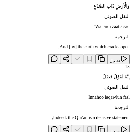
وَالْأَرْضِ ذَاتِ الصَّدْعِ
النقل الصوتي
Wal ardi zaatis sad'
الترجمة
And [by] the earth which cracks open,
تشغيل
13
إِنَّهُ لَقَوْلٌ فَصْلٌ
النقل الصوتي
Innahoo laqawlun fasl
الترجمة
Indeed, the Qur'an is a decisive statement,
تشغيل