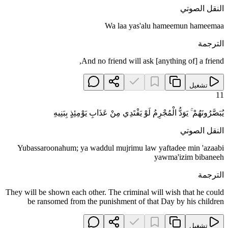
النقل الصوتي
Wa laa yas'alu hameemun hameemaa
الترجمة
And no friend will ask [anything of] a friend,
تشغيل
11
يُبَصَّرُونَهُمْ ۚ يَوَدُّ الْمُجْرِمُ لَوْ يَفْتَدِي مِنْ عَذَابِ يَوْمِئِذٍ بِبَنِيهِ
النقل الصوتي
Yubassaroonahum; ya waddul mujrimu law yaftadee min 'azaabi
yawma'izim bibaneeh
الترجمة
They will be shown each other. The criminal will wish that he could
be ransomed from the punishment of that Day by his children
تشغيل