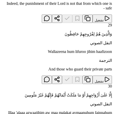
Indeed, the punishment of their Lord is not that from which one is
safe -
تشغيل
29
وَالَّذِينَ هُمْ لِفُرُوجِهِمْ حَافِظُونَ
النقل الصوتي
Wallazeena hum lifuroo jihim haafizoon
الترجمة
And those who guard their private parts
تشغيل
30
إِلَّا عَلَىٰ أَزْوَاجِهِمْ أَوْ مَا مَلَكَتْ أَيْمَانُهُمْ فَإِنَّهُمْ غَيْرُ مَلُومِينَ
النقل الصوتي
Illaa 'alaaa azwaajihim aw maa malakat aymaanuhum fainnahum