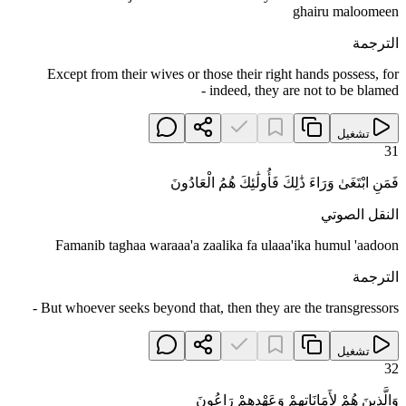
ghairu maloomeen
الترجمة
Except from their wives or those their right hands possess, for
indeed, they are not to be blamed -
تشغيل
31
فَمَنِ ابْتَغَىٰ وَرَاءَ ذَٰلِكَ فَأُولَٰئِكَ هُمُ الْعَادُونَ
النقل الصوتي
Famanib taghaa waraaa'a zaalika fa ulaaa'ika humul 'aadoon
الترجمة
But whoever seeks beyond that, then they are the transgressors -
تشغيل
32
وَالَّذِينَ هُمْ لِأَمَانَاتِهِمْ وَعَهْدِهِمْ رَاعُونَ