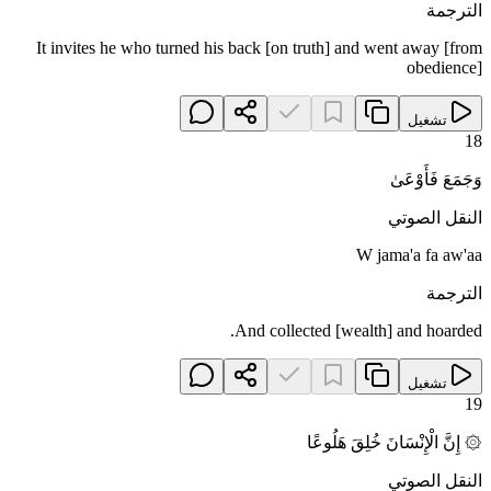
الترجمة
It invites he who turned his back [on truth] and went away [from
obedience]
تشغيل
18
وَجَمَعَ فَأَوْعَىٰ
النقل الصوتي
W jama'a fa aw'aa
الترجمة
And collected [wealth] and hoarded.
تشغيل
19
۞ إِنَّ الْإِنْسَانَ خُلِقَ هَلُوعًا
النقل الصوتي