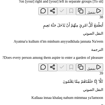
[To sit] on [your] right and [your] left in separate groups?
تشغيل
38
أَيَطْمَعُ كُلُّ امْرِئٍ مِنْهُمْ أَنْ يُدْخَلَ جَنَّةَ نَعِيمٍ
النقل الصوتي
Ayatma'u kullum ri'im minhum anyyudkhala jannata Na'eem
الترجمة
Does every person among them aspire to enter a garden of pleasure?
تشغيل
39
كَلَّا ۖ إِنَّا خَلَقْنَاهُمْ مِمَّا يَعْلَمُونَ
النقل الصوتي
Kallaaa innaa khalaq nahum mimmaa ya'lamoon