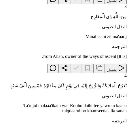
تشغيل
3
مِنَ اللَّهِ ذِي الْمَعَارِجِ
النقل الصوتي
Minal laahi zil ma'aarij
الترجمة
[It is] from Allah, owner of the ways of ascent.
تشغيل
4
تَعْرُجُ الْمَلَائِكَةُ وَالرُّوحُ إِلَيْهِ فِي يَوْمٍ كَانَ مِقْدَارُهُ خَمْسِينَ أَلْفَ سَنَةٍ
النقل الصوتي
Ta'rujul malaaa'ikatu war Roohu ilaihi fee yawmin kaana
miqdaaruhoo khamseena alfa sanah
الترجمة