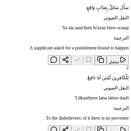
سَأَلَ سَائِلٌ بِعَذَابٍ وَاقِعٍ
النقل الصوتي
Sa ala saaa'ilum bi'azaa binw-waaqi'
الترجمة
A supplicant asked for a punishment bound to happen
تشغيل
2
لِلْكَافِرِينَ لَيْسَ لَهُ دَافِعٌ
النقل الصوتي
Lilkaafireen laisa lahoo daafi'
الترجمة
To the disbelievers; of it there is no preventer.