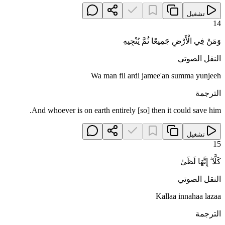
تشغيل
14
وَمَنْ فِي الْأَرْضِ جَمِيعًا ثُمَّ يُنْجِيهِ
النقل الصوتي
Wa man fil ardi jamee'an summa yunjeeh
الترجمة
And whoever is on earth entirely [so] then it could save him.
تشغيل
15
كَلَّا ۖ إِنَّهَا لَظَىٰ
النقل الصوتي
Kallaa innahaa lazaa
الترجمة