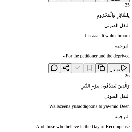
25
لِلسَّائِلِ وَالْمَحْرُومِ
النقل الصوتي
Lissaaa 'ili walmahroom
الترجمة
For the petitioner and the deprived -
تشغيل
26
وَالَّذِينَ يُصَدِّقُونَ بِيَوْمِ الدِّينِ
النقل الصوتي
Wallazeena yusaddiqoona bi yawmid Deen
الترجمة
And those who believe in the Day of Recompense