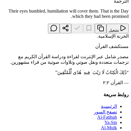
الترجمة
Their eyes humbled, humiliation will cover them. That is the Day
which they had been promised.
تشغيل
الخزنة الإسلامية
.
مستكشف القرآن
مصدر شامل عبر الإنترنت لقراءة ودراسة القرآن الكريم مع
ترجمات متعددة ونقل صوتي وتلاوات صوتية من قراء مشهورين.
“
ذَٰلِكَ الْكِتَابُ لَا رَيْبَ ۛ فِيهِ ۛ هُدًى لِّلْمُتَّقِينَ
”
—
القرآن ٢:٢
روابط سريعة
الرئيسية
تصفح السور
Al-Fatihah
Ya-Sin
Al-Mulk