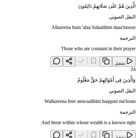
الَّذِينَ هُمْ عَلَىٰ صَلَاتِهِمْ دَائِمُونَ
النقل الصوتي
Allazeena hum 'alaa Salaatihim daaa'imoon
الترجمة
Those who are constant in their prayer
تشغيل
24
وَالَّذِينَ فِي أَمْوَالِهِمْ حَقٌّ مَعْلُومٌ
النقل الصوتي
Wallazeena feee amwaalihim haqqum ma'loom
الترجمة
And those within whose wealth is a known right
تشغيل