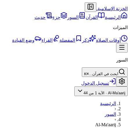
الخزنة الإسلامية
.
الرئيسية
القرآن
السور
جزء
حديث
الميزات
أوقات الصلاة
ذكر
المفضلة
القراء
وضع القيادة
السور
ابحث في القرآن...
⌘K
تسجيل الدخول
Al-Ma'aarij
·
الآية 1 من 44
الرئيسية
›
السور
›
Al-Ma'aarij