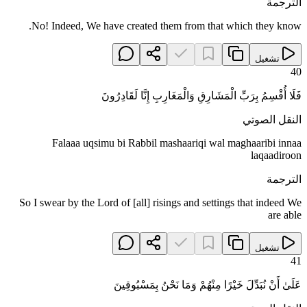
الترجمة
No! Indeed, We have created them from that which they know.
تشغيل
40
فَلَا أُقْسِمُ بِرَبِّ الْمَشَارِقِ وَالْمَغَارِبِ إِنَّا لَقَادِرُونَ
النقل الصوتي
Falaaa uqsimu bi Rabbil mashaariqi wal maghaaribi innaa
laqaadiroon
الترجمة
So I swear by the Lord of [all] risings and settings that indeed We
are able
تشغيل
41
عَلَىٰ أَنْ نُبَدِّلَ خَيْرًا مِنْهُمْ وَمَا نَحْنُ بِمَسْبُوقِينَ