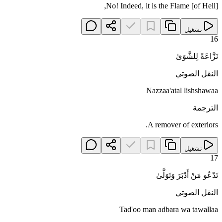
No! Indeed, it is the Flame [of Hell],
تشغيل
16
نَزَّاعَةً لِلشَّوَىٰ
النقل الصوتي
Nazzaa'atal lishshawaa
الترجمة
A remover of exteriors.
تشغيل
17
تَدْعُو مَنْ أَدْبَرَ وَتَوَلَّىٰ
النقل الصوتي
Tad'oo man adbara wa tawallaa