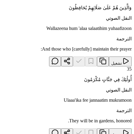
وَالَّذِينَ هُمْ عَلَىٰ صَلَاتِهِمْ يُحَافِظُونَ
النقل الصوتي
Wallazeena hum 'alaa salaatihim yuhaafizoon
الترجمة
And those who [carefully] maintain their prayer:
تشغيل
35
أُولَٰئِكَ فِي جَنَّاتٍ مُكْرَمُونَ
النقل الصوتي
Ulaaa'ika fee jannaatim mukramoon
الترجمة
They will be in gardens, honored.