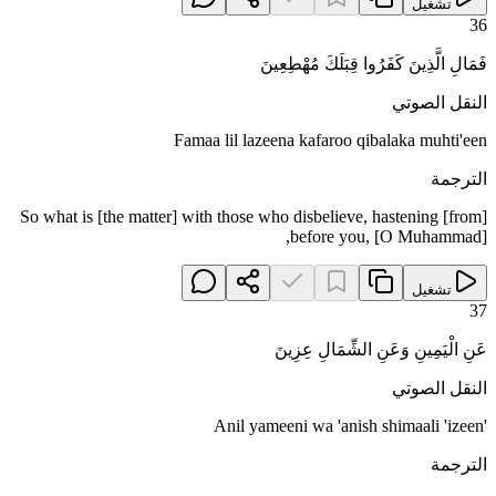
تشغيل
36
فَمَالِ الَّذِينَ كَفَرُوا قِبَلَكَ مُهْطِعِينَ
النقل الصوتي
Famaa lil lazeena kafaroo qibalaka muhti'een
الترجمة
So what is [the matter] with those who disbelieve, hastening [from]
before you, [O Muhammad],
تشغيل
37
عَنِ الْيَمِينِ وَعَنِ الشِّمَالِ عِزِينَ
النقل الصوتي
'Anil yameeni wa 'anish shimaali 'izeen
الترجمة