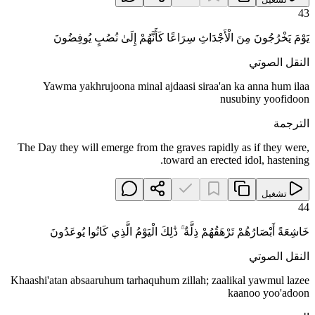
43
يَوْمَ يَخْرُجُونَ مِنَ الْأَجْدَاثِ سِرَاعًا كَأَنَّهُمْ إِلَىٰ نُصُبٍ يُوفِضُونَ
النقل الصوتي
Yawma yakhrujoona minal ajdaasi siraa'an ka anna hum ilaa
nusubiny yoofidoon
الترجمة
The Day they will emerge from the graves rapidly as if they were,
toward an erected idol, hastening.
تشغيل
44
خَاشِعَةً أَبْصَارُهُمْ تَرْهَقُهُمْ ذِلَّةٌ ۚ ذَٰلِكَ الْيَوْمُ الَّذِي كَانُوا يُوعَدُونَ
النقل الصوتي
Khaashi'atan absaaruhum tarhaquhum zillah; zaalikal yawmul lazee
kaanoo yoo'adoon