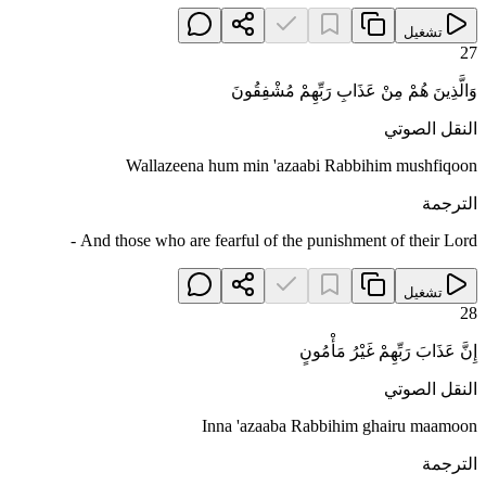
تشغيل
27
وَالَّذِينَ هُمْ مِنْ عَذَابِ رَبِّهِمْ مُشْفِقُونَ
النقل الصوتي
Wallazeena hum min 'azaabi Rabbihim mushfiqoon
الترجمة
And those who are fearful of the punishment of their Lord -
تشغيل
28
إِنَّ عَذَابَ رَبِّهِمْ غَيْرُ مَأْمُونٍ
النقل الصوتي
Inna 'azaaba Rabbihim ghairu maamoon
الترجمة