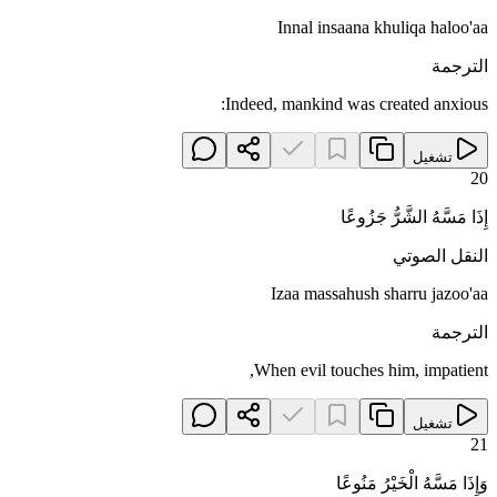
Innal insaana khuliqa haloo'aa
الترجمة
Indeed, mankind was created anxious:
تشغيل
20
إِذَا مَسَّهُ الشَّرُّ جَزُوعًا
النقل الصوتي
Izaa massahush sharru jazoo'aa
الترجمة
When evil touches him, impatient,
تشغيل
21
وَإِذَا مَسَّهُ الْخَيْرُ مَنُوعًا