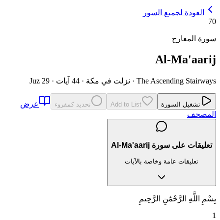
العودة لجميع السور
70
سورة المعارج
Al-Ma'aarij
The Ascending Stairways
·
نزلت في مكة
·
44 آيات
·
Juz 29
عرض
تشغيل السورة
Add to List
تحديد كمقروء
المصحف
تعليقات على سورة Al-Ma'aarij
تعليقات عامة وخاصة بالآيات
بِسْمِ اللَّهِ الرَّحْمَٰنِ الرَّحِيمِ
1