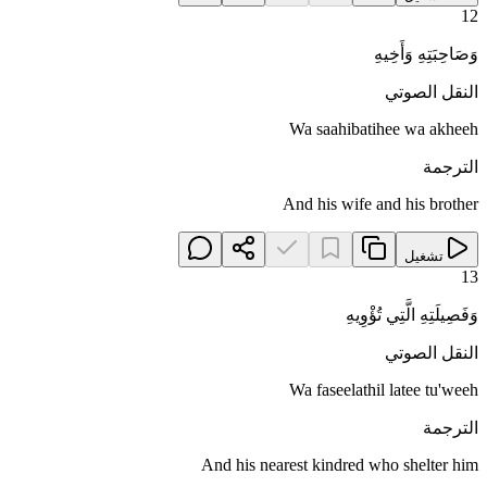
12
وَصَاحِبَتِهِ وَأَخِيهِ
النقل الصوتي
Wa saahibatihee wa akheeh
الترجمة
And his wife and his brother
تشغيل
13
وَفَصِيلَتِهِ الَّتِي تُؤْوِيهِ
النقل الصوتي
Wa faseelathil latee tu'weeh
الترجمة
And his nearest kindred who shelter him