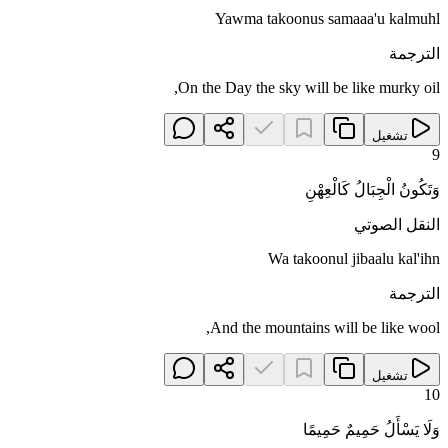
Yawma takoonus samaaa'u kalmuhl
الترجمة
On the Day the sky will be like murky oil,
تشغيل
9
وَتَكُونُ الْجِبَالُ كَالْعِهْنِ
النقل الصوتي
Wa takoonul jibaalu kal'ihn
الترجمة
And the mountains will be like wool,
تشغيل
10
وَلَا يَسْأَلُ حَمِيمٌ حَمِيمًا