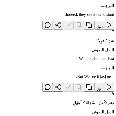
الترجمة
Indeed, they see it [as] distant,
تشغيل
7
وَنَرَاهُ قَرِيبًا
النقل الصوتي
Wa naraahu qareebaa
الترجمة
But We see it [as] near.
تشغيل
8
يَوْمَ تَكُونُ السَّمَاءُ كَالْمُهْلِ
النقل الصوتي