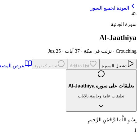
العودة لجميع السور
45
سورة الجاثية
Al-Jaathiya
Crouching
·
نزلت في مكة
·
37 آيات
·
Juz 25
عرض المص
تشغيل السورة
Add to List
تحديد كمقروء
تعليقات على سورة Al-Jaathiya
تعليقات عامة وخاصة بالآيات
بِسْمِ اللَّهِ الرَّحْمَٰنِ الرَّحِيمِ
1