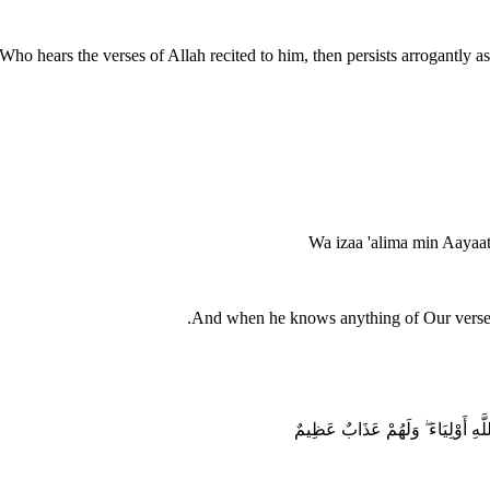
Who hears the verses of Allah recited to him, then persists arrogantly a
Wa izaa 'alima min Aayaa
And when he knows anything of Our verses, 
َّهِ أَوْلِيَاءَ ۖ وَلَهُمْ عَذَابٌ عَظِيمٌ