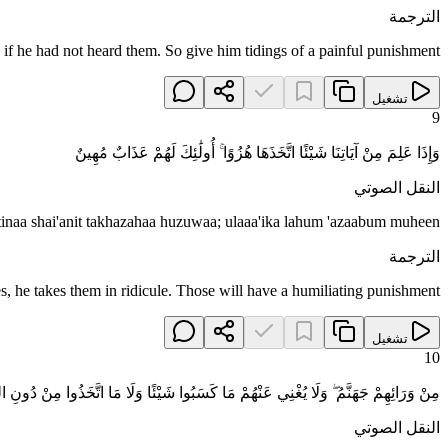
الترجمة
s if he had not heard them. So give him tidings of a painful punishment.
تشغيل
9
وَإِذَا عَلِمَ مِنْ آيَاتِنَا شَيْئًا اتَّخَذَهَا هُزُوًا ۚ أُولَٰئِكَ لَهُمْ عَذَابٌ مُهِينٌ
النقل الصوتي
tinaa shai'anit takhazahaa huzuwaa; ulaaa'ika lahum 'azaabum muheen
الترجمة
he takes them in ridicule. Those will have a humiliating punishment.
تشغيل
10
مِنْ وَرَائِهِمْ جَهَنَّمُ ۖ وَلَا يُغْنِي عَنْهُمْ مَا كَسَبُوا شَيْئًا وَلَا مَا اتَّخَذُوا مِنْ دُونِ الل
النقل الصوتي