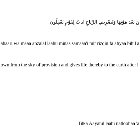
ضَ بَعْدَ مَوْتِهَا وَتَصْرِيفِ الرِّيَاحِ آيَاتٌ لِقَوْمٍ يَعْقِلُونَ
nahaari wa maaa anzalal laahu minas samaaa'i mir rizqin fa ahyaa bihil
wn from the sky of provision and gives life thereby to the earth after it
Tilka Aayatul laahi natloohaa 