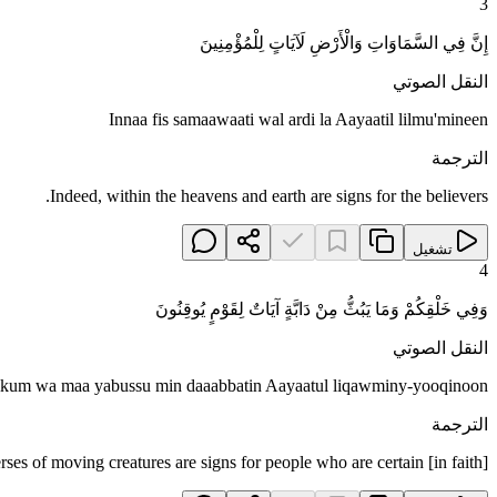
3
إِنَّ فِي السَّمَاوَاتِ وَالْأَرْضِ لَآيَاتٍ لِلْمُؤْمِنِينَ
النقل الصوتي
Innaa fis samaawaati wal ardi la Aayaatil lilmu'mineen
الترجمة
Indeed, within the heavens and earth are signs for the believers.
تشغيل
4
وَفِي خَلْقِكُمْ وَمَا يَبُثُّ مِنْ دَابَّةٍ آيَاتٌ لِقَوْمٍ يُوقِنُونَ
النقل الصوتي
ikum wa maa yabussu min daaabbatin Aayaatul liqawminy-yooqinoon
الترجمة
es of moving creatures are signs for people who are certain [in faith].