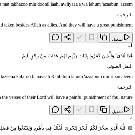
mat takhazoo min doonil laahi awliyaaa'a wa lahum 'azaabun 'azeem
الترجمة
d taken besides Allah as allies. And they will have a great punishment.
تشغيل
11
هَٰذَا هُدًى ۖ وَالَّذِينَ كَفَرُوا بِآيَاتِ رَبِّهِمْ لَهُمْ عَذَابٌ مِنْ رِجْزٍ أَلِيمٌ
النقل الصوتي
azeena kafaroo bi aayaati Rabbihim lahum 'azaabum mir rijzin aleem
الترجمة
the verses of their Lord will have a painful punishment of foul nature.
تشغيل
12
۞ اللَّهُ الَّذِي سَخَّرَ لَكُمُ الْبَحْرَ لِتَجْرِيَ الْفُلْكُ فِيهِ بِأَمْرِهِ وَلِتَبْتَغُوا مِنْ فَضْلِ