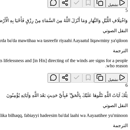
تشغيل
5
وَاخْتِلَافِ اللَّيْلِ وَالنَّهَارِ وَمَا أَنْزَلَ اللَّهُ مِنَ السَّمَاءِ مِنْ رِزْقٍ فَأَحْيَا بِهِ الْأَرْ
النقل الصوتي
 arda ba'da mawtihaa wa tasreefir riyaahi Aayaatul liqawminy ya'qiloon
الترجمة
s lifelessness and [in His] directing of the winds are signs for a people
who reason.
تشغيل
6
تِلْكَ آيَاتُ اللَّهِ نَتْلُوهَا عَلَيْكَ بِالْحَقِّ ۖ فَبِأَيِّ حَدِيثٍ بَعْدَ اللَّهِ وَآيَاتِهِ يُؤْمِنُونَ
النقل الصوتي
'alika bilhaqq, fabiayyi hadeesim ba'dal laahi wa Aayaatihee yu'minoon
الترجمة