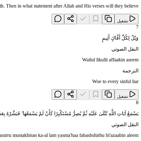
th. Then in what statement after Allah and His verses will they believe?
تشغيل
7
وَيْلٌ لِكُلِّ أَفَّاكٍ أَثِيمٍ
النقل الصوتي
Wailul likulli affaakin aseem
الترجمة
Woe to every sinful liar
تشغيل
8
يَسْمَعُ آيَاتِ اللَّهِ تُتْلَىٰ عَلَيْهِ ثُمَّ يُصِرُّ مُسْتَكْبِرًا كَأَنْ لَمْ يَسْمَعْهَا ۖ فَبَشِّرْهُ بِعَ
النقل الصوتي
yusirru mustakbiran ka-al lam yasma'haa fabashshirhu bi'azaabin aleem