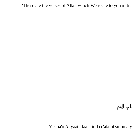
These are the verses of Allah which We recite to you in tru
ذَابٍ أَلِيمٍ
Yasma'u Aayaatil laahi tutlaa 'alaihi summa 