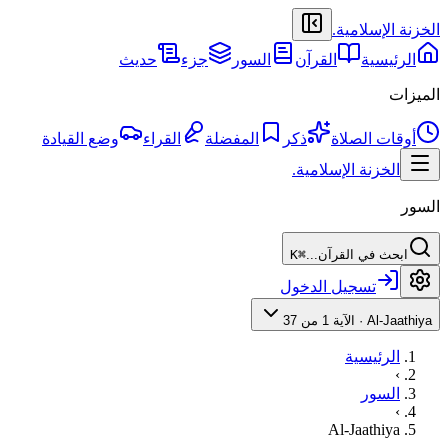
الخزنة الإسلامية
.
الرئيسية
القرآن
السور
جزء
حديث
الميزات
أوقات الصلاة
ذكر
المفضلة
القراء
وضع القيادة
الخزنة الإسلامية
.
السور
ابحث في القرآن...
⌘K
تسجيل الدخول
Al-Jaathiya
·
الآية 1 من 37
الرئيسية
›
السور
›
Al-Jaathiya