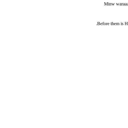
Minw waraaa'
Before them is He