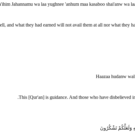
ihim Jahannamu wa laa yughnee 'anhum maa kasaboo shai'anw wa laa 
ll, and what they had earned will not avail them at all nor what they ha
Haazaa hudanw wal l
This [Qur'an] is guidance. And those who have disbelieved in 
هِ وَلَعَلَّكُمْ تَشْكُرُونَ