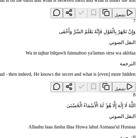
t is on the earth and what is between them and what is under the soil.
تشغيل
7
وَإِنْ تَجْهَرْ بِالْقَوْلِ فَإِنَّهُ يَعْلَمُ السِّرَّ وَأَخْفَى
النقل الصوتي
Wa in tajhar bilqawli fainnahoo ya'lamus sirra wa akhfaa
الترجمة
ud - then indeed, He knows the secret and what is [even] more hidden.
تشغيل
8
اللَّهُ لَا إِلَٰهَ إِلَّا هُوَ ۖ لَهُ الْأَسْمَاءُ الْحُسْنَىٰ
النقل الصوتي
Allaahu laaa ilasha illaa Huwa lahul Asmaaa'ul Husnaa
الترجمة