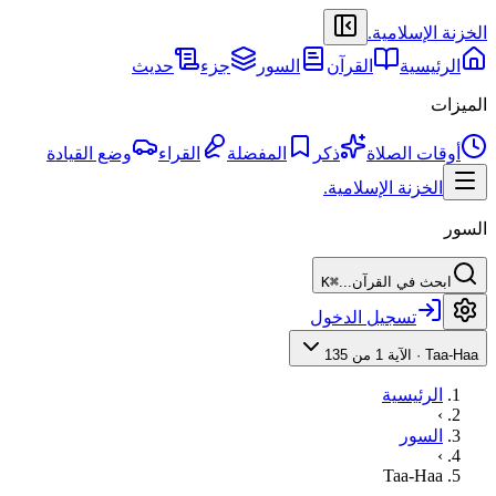
الخزنة الإسلامية
.
الرئيسية
القرآن
السور
جزء
حديث
الميزات
أوقات الصلاة
ذكر
المفضلة
القراء
وضع القيادة
الخزنة الإسلامية
.
السور
ابحث في القرآن...
⌘K
تسجيل الدخول
Taa-Haa
·
الآية 1 من 135
الرئيسية
›
السور
›
Taa-Haa