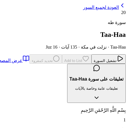
العودة لجميع السور
20
سورة طه
Taa-Haa
Taa-Haa
·
نزلت في مكة
·
135 آيات
·
Juz 16
عرض المص
تشغيل السورة
Add to List
تحديد كمقروء
تعليقات على سورة Taa-Haa
تعليقات عامة وخاصة بالآيات
بِسْمِ اللَّهِ الرَّحْمَٰنِ الرَّحِيمِ
1