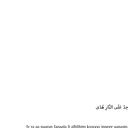
أَجِدُ عَلَى النَّارِ هُدًى
Iz ra aa naaran faqaala li alhlihim kusooo inneee aanast