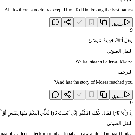
Allah - there is no deity except Him. To Him belong the best names.
تشغيل
9
وَهَلْ أَتَاكَ حَدِيثُ مُوسَىٰ
النقل الصوتي
Wa hal ataaka hadeesu Moosa
الترجمة
And has the story of Moses reached you? -
تشغيل
10
إِذْ رَأَىٰ نَارًا فَقَالَ لِأَهْلِهِ امْكُثُوا إِنِّي آنَسْتُ نَارًا لَعَلِّي آتِيكُمْ مِنْهَا بِقَبَسٍ أَوْ 
النقل الصوتي
u naaral la'alleee aateekum minhaa biqabasin aw ajidu 'alan naari hudaa