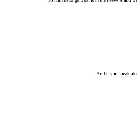
To Him belongs what is in the heavens and wha
And if you speak alo