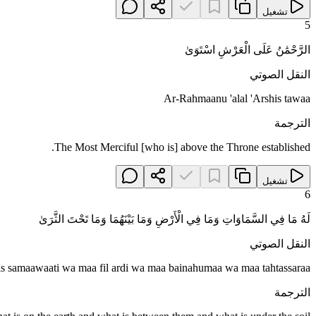
تشغيل
5
الرَّحْمَٰنُ عَلَى الْعَرْشِ اسْتَوَىٰ
النقل الصوتي
Ar-Rahmaanu 'alal 'Arshis tawaa
الترجمة
The Most Merciful [who is] above the Throne established.
تشغيل
6
لَهُ مَا فِي السَّمَاوَاتِ وَمَا فِي الْأَرْضِ وَمَا بَيْنَهُمَا وَمَا تَحْتَ الثَّرَىٰ
النقل الصوتي
s samaawaati wa maa fil ardi wa maa bainahumaa wa maa tahtassaraa
الترجمة