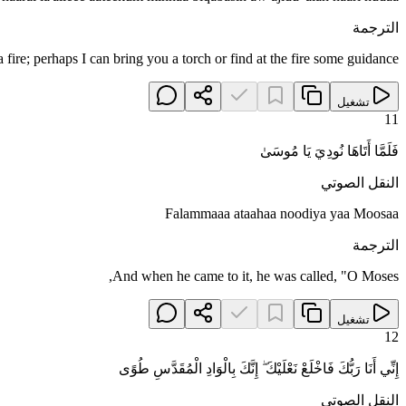
الترجمة
fire; perhaps I can bring you a torch or find at the fire some guidance."
تشغيل
11
فَلَمَّا أَتَاهَا نُودِيَ يَا مُوسَىٰ
النقل الصوتي
Falammaaa ataahaa noodiya yaa Moosaa
الترجمة
And when he came to it, he was called, "O Moses,
تشغيل
12
إِنِّي أَنَا رَبُّكَ فَاخْلَعْ نَعْلَيْكَ ۖ إِنَّكَ بِالْوَادِ الْمُقَدَّسِ طُوًى
النقل الصوتي