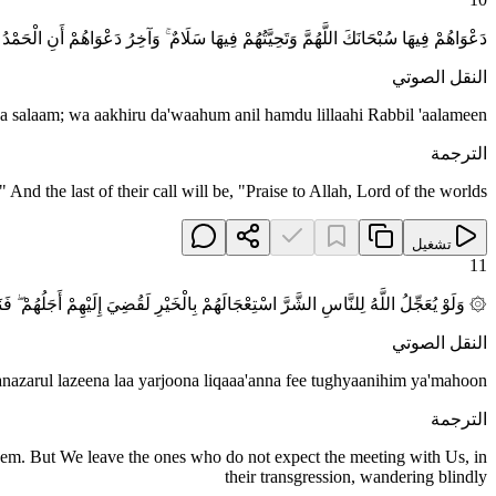
دَعْوَاهُمْ فِيهَا سُبْحَانَكَ اللَّهُمَّ وَتَحِيَّتُهُمْ فِيهَا سَلَامٌ ۚ وَآخِرُ دَعْوَاهُمْ أَنِ الْحَمْدُ ل
النقل الصوتي
salaam; wa aakhiru da'waahum anil hamdu lillaahi Rabbil 'aalameen
الترجمة
And the last of their call will be, "Praise to Allah, Lord of the worlds!"
تشغيل
11
۞ وَلَوْ يُعَجِّلُ اللَّهُ لِلنَّاسِ الشَّرَّ اسْتِعْجَالَهُمْ بِالْخَيْرِ لَقُضِيَ إِلَيْهِمْ أَجَلُهُمْ ۖ فَ
النقل الصوتي
 fanazarul lazeena laa yarjoona liqaaa'anna fee tughyaanihim ya'mahoon
الترجمة
them. But We leave the ones who do not expect the meeting with Us, in
their transgression, wandering blindly