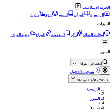
الخزنة الإسلامية
.
الرئيسية
القرآن
السور
جزء
حديث
الميزات
أوقات الصلاة
ذكر
المفضلة
القراء
وضع القيادة
السور
ابحث في القرآن...
⌘K
تسجيل الدخول
Yunus
·
الآية 1 من 109
الرئيسية
›
السور
›
Yunus