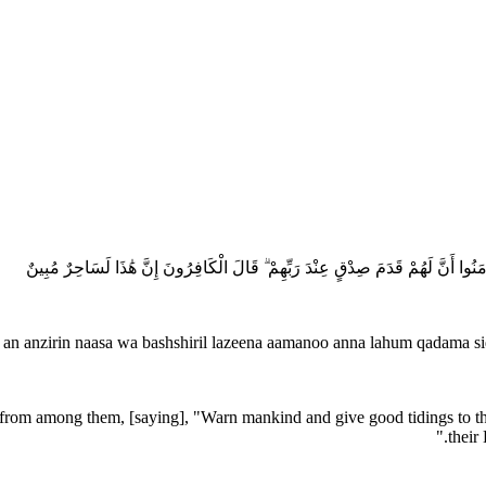
آمَنُوا أَنَّ لَهُمْ قَدَمَ صِدْقٍ عِنْدَ رَبِّهِمْ ۗ قَالَ الْكَافِرُونَ إِنَّ هَٰذَا لَسَاحِرٌ مُبِينٌ
 an anzirin naasa wa bashshiril lazeena aamanoo anna lahum qadama si
from among them, [saying], "Warn mankind and give good tidings to tho
their