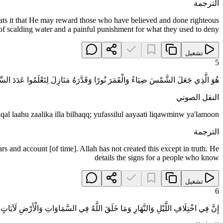
الترجمة
epeats it that He may reward those who have believed and done righteous
 of scalding water and a painful punishment for what they used to deny.
تشغيل
5
هُوَ الَّذِي جَعَلَ الشَّمْسَ ضِيَاءً وَالْقَمَرَ نُورًا وَقَدَّرَهُ مَنَازِلَ لِتَعْلَمُوا عَدَدَ السِّنِين
النقل الصوتي
l laahu zaalika illa bilhaqq; yufassilul aayaati liqawminw ya'lamoon
الترجمة
s and account [of time]. Allah has not created this except in truth. He
details the signs for a people who know
تشغيل
6
إِنَّ فِي اخْتِلَافِ اللَّيْلِ وَالنَّهَارِ وَمَا خَلَقَ اللَّهُ فِي السَّمَاوَاتِ وَالْأَرْضِ لَآيَاتٍ لِ