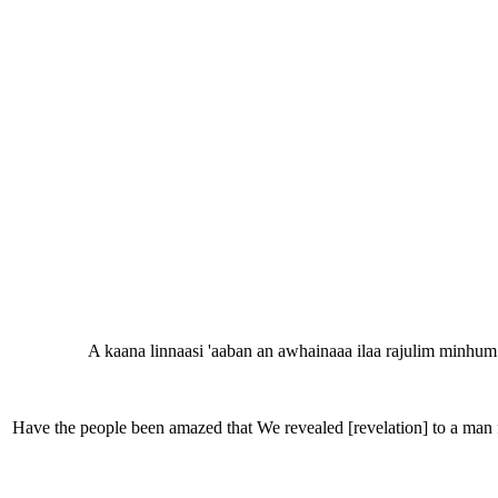
A kaana linnaasi 'aaban an awhainaaa ilaa rajulim minhum
Have the people been amazed that We revealed [revelation] to a man 