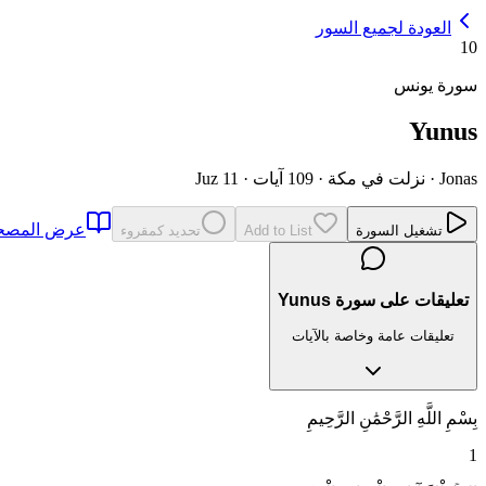
العودة لجميع السور
10
سورة يونس
Yunus
Jonas
·
نزلت في مكة
·
109 آيات
·
Juz 11
عرض المص
تشغيل السورة
Add to List
تحديد كمقروء
تعليقات على سورة Yunus
تعليقات عامة وخاصة بالآيات
بِسْمِ اللَّهِ الرَّحْمَٰنِ الرَّحِيمِ
1