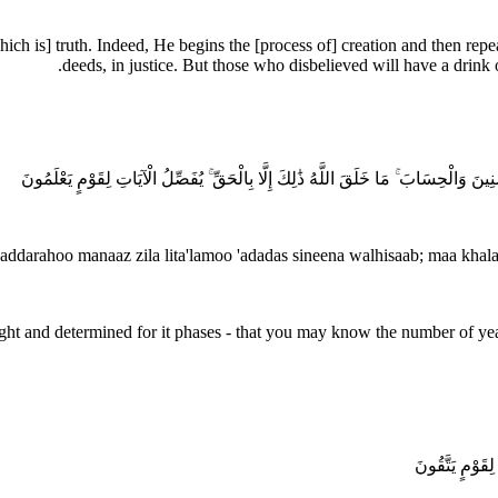
[which is] truth. Indeed, He begins the [process of] creation and then r
deeds, in justice. But those who disbelieved will have a drink
َ وَالْحِسَابَ ۚ مَا خَلَقَ اللَّهُ ذَٰلِكَ إِلَّا بِالْحَقِّ ۚ يُفَصِّلُ الْآيَاتِ لِقَوْمٍ يَعْلَمُونَ
arahoo manaaz zila lita'lamoo 'adadas sineena walhisaab; maa khalaqa
ght and determined for it phases - that you may know the number of year
قَوْمٍ يَتَّقُونَ