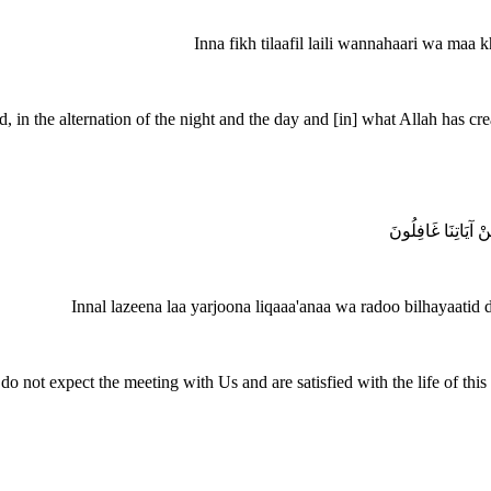
Inna fikh tilaafil laili wannahaari wa maa 
d, in the alternation of the night and the day and [in] what Allah has cr
نْ آيَاتِنَا غَافِلُونَ
Innal lazeena laa yarjoona liqaaa'anaa wa radoo bilhayaati
o not expect the meeting with Us and are satisfied with the life of thi