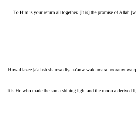
To Him is your return all together. [It is] the promise of Allah 
Huwal lazee ja'alash shamsa diyaaa'anw walqamara nooranw wa qadd
It is He who made the sun a shining light and the moon a derived li