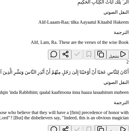
الر ۚ تِلْكَ آيَاتُ الْكِتَابِ الْحَكِيمِ
النقل الصوتي
Alif-Laaam-Raa; tilka Aayaatul Kitaabil Hakeem
الترجمة
Alif, Lam, Ra. These are the verses of the wise Book
تشغيل
2
أَكَانَ لِلنَّاسِ عَجَبًا أَنْ أَوْحَيْنَا إِلَىٰ رَجُلٍ مِنْهُمْ أَنْ أَنْذِرِ النَّاسَ وَبَشِّرِ الَّذِينَ 
النقل الصوتي
dqin 'inda Rabbihim; qaalal kaafiroona inna haaza lasaahirum mubeen
الترجمة
se who believe that they will have a [firm] precedence of honor with
 Lord"? [But] the disbelievers say, "Indeed, this is an obvious magician."