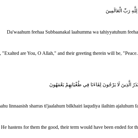
ِلَّهِ رَبِّ الْعَالَمِينَ
Da'waahum feehaa Subbaanakal laahumma wa tahiyyatuhum feehaa 
, "Exalted are You, O Allah," and their greeting therein will be, "Peace." 
نَذَرُ الَّذِينَ لَا يَرْجُونَ لِقَاءَنَا فِي طُغْيَانِهِمْ يَعْمَهُونَ
laahu linnaasish sharras ti'jaalahum bilkhairi laqudiya ilaihim ajaluhum
 as He hastens for them the good, their term would have been ended for 