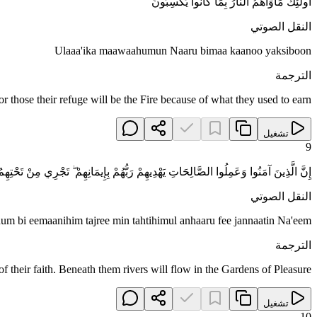
أُولَٰئِكَ مَأْوَاهُمُ النَّارُ بِمَا كَانُوا يَكْسِبُونَ
النقل الصوتي
Ulaaa'ika maawaahumun Naaru bimaa kaanoo yaksiboon
الترجمة
or those their refuge will be the Fire because of what they used to earn.
تشغيل
9
إِنَّ الَّذِينَ آمَنُوا وَعَمِلُوا الصَّالِحَاتِ يَهْدِيهِمْ رَبُّهُمْ بِإِيمَانِهِمْ ۖ تَجْرِي مِنْ تَحْتِهِمُ
النقل الصوتي
um bi eemaanihim tajree min tahtihimul anhaaru fee jannaatin Na'eem
الترجمة
 their faith. Beneath them rivers will flow in the Gardens of Pleasure
تشغيل
10