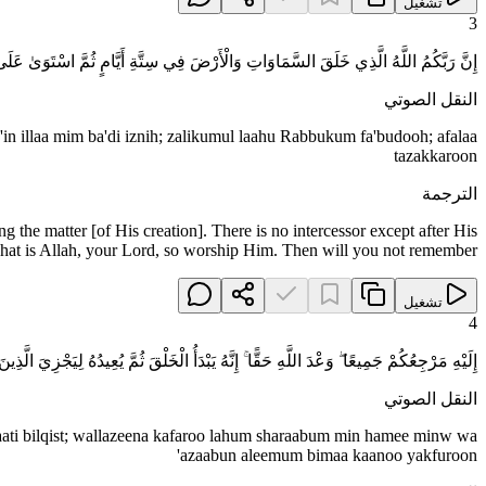
تشغيل
3
إِنَّ رَبَّكُمُ اللَّهُ الَّذِي خَلَقَ السَّمَاوَاتِ وَالْأَرْضَ فِي سِتَّةِ أَيَّامٍ ثُمَّ اسْتَوَىٰ عَلَى الْعَ
النقل الصوتي
in illaa mim ba'di iznih; zalikumul laahu Rabbukum fa'budooh; afalaa
tazakkaroon
الترجمة
 the matter [of His creation]. There is no intercessor except after His
hat is Allah, your Lord, so worship Him. Then will you not remember?
تشغيل
4
إِلَيْهِ مَرْجِعُكُمْ جَمِيعًا ۖ وَعْدَ اللَّهِ حَقًّا ۚ إِنَّهُ يَبْدَأُ الْخَلْقَ ثُمَّ يُعِيدُهُ لِيَجْزِي
النقل الصوتي
haati bilqist; wallazeena kafaroo lahum sharaabum min hamee minw wa
'azaabun aleemum bimaa kaanoo yakfuroon