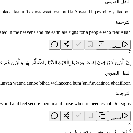
النقل الصوتي
khalaqal laahu fis samaawaati wal ardi la Aayaatil liqawminy yattaqoon
الترجمة
eated in the heavens and the earth are signs for a people who fear Allah
تشغيل
7
إِنَّ الَّذِينَ لَا يَرْجُونَ لِقَاءَنَا وَرَضُوا بِالْحَيَاةِ الدُّنْيَا وَاطْمَأَنُّوا بِهَا وَالَّذِينَ هُمْ عَ
النقل الصوتي
d dunyaa watma annoo bihaa wallazeena hum 'an Aayaatinaa ghaafiloon
الترجمة
s world and feel secure therein and those who are heedless of Our signs
تشغيل
8