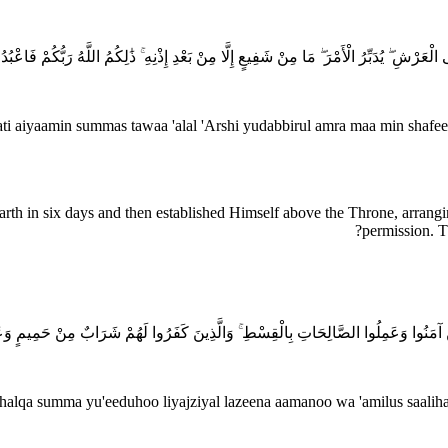
رْشِ ۖ يُدَبِّرُ الْأَمْرَ ۖ مَا مِنْ شَفِيعٍ إِلَّا مِنْ بَعْدِ إِذْنِهِ ۚ ذَٰلِكُمُ اللَّهُ رَبُّكُمْ فَاعْبُدُو
ati aiyaamin summas tawaa 'alal 'Arshi yudabbirul amra maa min shafee'
rth in six days and then established Himself above the Throne, arranging
permission. T
َ الَّذِينَ آمَنُوا وَعَمِلُوا الصَّالِحَاتِ بِالْقِسْطِ ۚ وَالَّذِينَ كَفَرُوا لَهُمْ شَرَابٌ مِنْ حَمِيمٍ وَ
 khalqa summa yu'eeduhoo liyajziyal lazeena aamanoo wa 'amilus saali