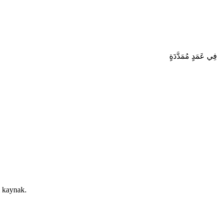
فِي عَمَدٍ مُمَدَّدَةٍ
i kaynak.