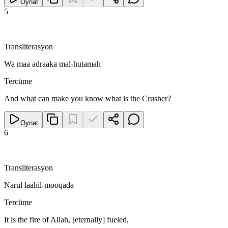
Oynat
5
Transliterasyon
Wa maa adraaka mal-hutamah
Tercüme
And what can make you know what is the Crusher?
Oynat
6
Transliterasyon
Narul laahil-mooqada
Tercüme
It is the fire of Allah, [eternally] fueled,