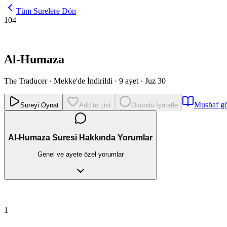
Tüm Surelere Dön
104
Al-Humaza
The Traducer
·
Mekke'de İndirildi
·
9 ayet
·
Juz 30
Mushaf g
Sureyi Oynat
Add to List
Okundu İşaretle
Al-Humaza Suresi Hakkında Yorumlar
Genel ve ayete özel yorumlar
1