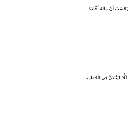
يَحْسَبُ أَنَّ مَالَهُ أَخْلَدَهُ
كَلَّا ۖ لَيُنْبَذَنَّ فِي الْحُطَمَةِ