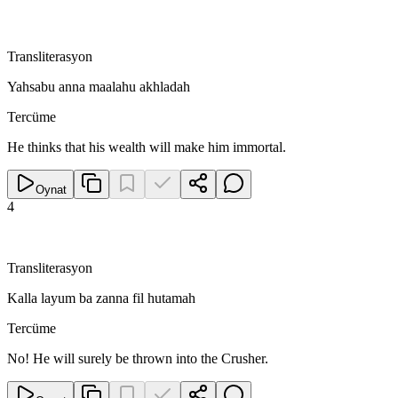
Transliterasyon
Yahsabu anna maalahu akhladah
Tercüme
He thinks that his wealth will make him immortal.
Oynat
4
Transliterasyon
Kalla layum ba zanna fil hutamah
Tercüme
No! He will surely be thrown into the Crusher.