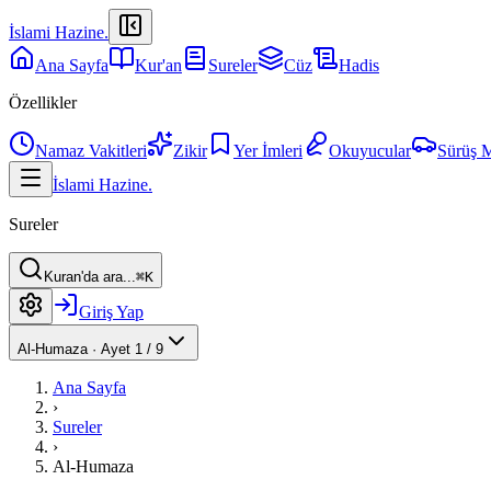
İslami Hazine
.
Ana Sayfa
Kur'an
Sureler
Cüz
Hadis
Özellikler
Namaz Vakitleri
Zikir
Yer İmleri
Okuyucular
Sürüş 
İslami Hazine
.
Sureler
Kuran'da ara...
⌘K
Giriş Yap
Al-Humaza
·
Ayet 1 / 9
Ana Sayfa
›
Sureler
›
Al-Humaza