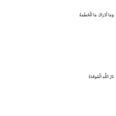
وَمَا أَدْرَاكَ مَا الْحُطَمَةُ
نَارُ اللَّهِ الْمُوقَدَةُ