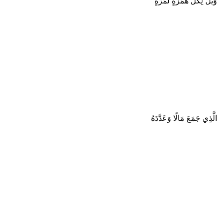
وَيْلٌ لِكُلِّ هُمَزَةٍ لُمَزَةٍ
الَّذِي جَمَعَ مَالًا وَعَدَّدَهُ