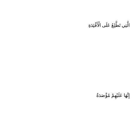
الَّتِي تَطَّلِعُ عَلَى الْأَفْئِدَةِ
إِنَّهَا عَلَيْهِمْ مُؤْصَدَةٌ