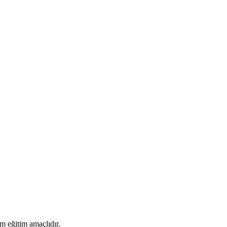
rm eğitim amaçlıdır.