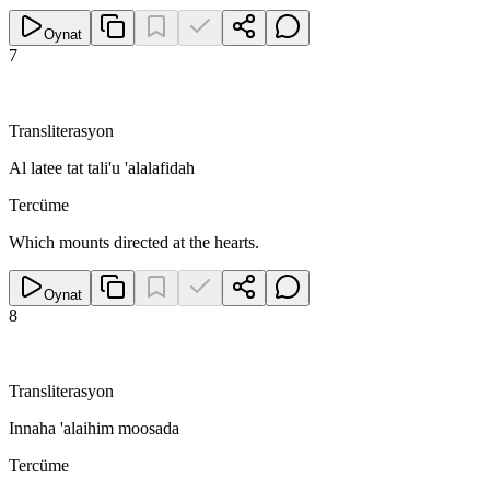
Oynat
7
Transliterasyon
Al latee tat tali'u 'alalafidah
Tercüme
Which mounts directed at the hearts.
Oynat
8
Transliterasyon
Innaha 'alaihim moosada
Tercüme