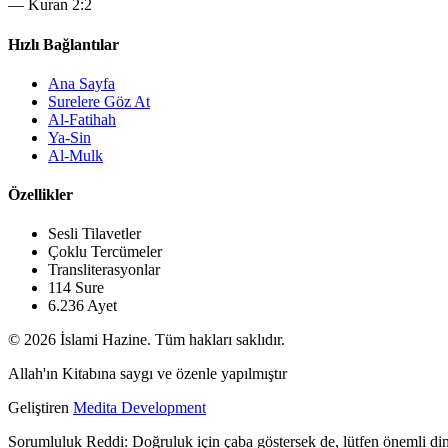
—
Kuran 2:2
Hızlı Bağlantılar
Ana Sayfa
Surelere Göz At
Al-Fatihah
Ya-Sin
Al-Mulk
Özellikler
Sesli Tilavetler
Çoklu Tercümeler
Transliterasyonlar
114 Sure
6.236 Ayet
© 2026 İslami Hazine. Tüm hakları saklıdır.
Allah'ın Kitabına saygı ve özenle yapılmıştır
Geliştiren
Medita Development
Sorumluluk Reddi:
Doğruluk için çaba göstersek de, lütfen önemli dini