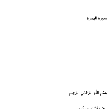
سورة الهمزة
بِسْمِ اللَّهِ الرَّحْمَٰنِ الرَّحِيمِ