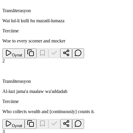
Transliterasyon
Wai lul-li kulli hu mazatil-lumaza
Tercüme
Woe to every scorner and mocker
Oynat
2
Transliterasyon
Al-lazi jama'a maalaw wa'addadah
Tercüme
Who collects wealth and [continuously] counts it.
Oynat
3