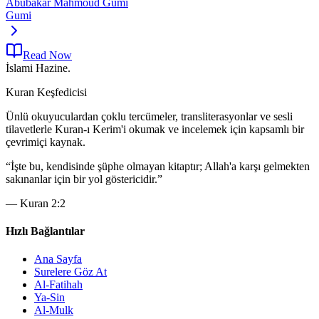
Abubakar Mahmoud Gumi
Gumi
Read Now
İslami Hazine
.
Kuran Keşfedicisi
Ünlü okuyuculardan çoklu tercümeler, transliterasyonlar ve sesli
tilavetlerle Kuran-ı Kerim'i okumak ve incelemek için kapsamlı bir
çevrimiçi kaynak.
“
İşte bu, kendisinde şüphe olmayan kitaptır; Allah'a karşı gelmekten
sakınanlar için bir yol göstericidir.
”
—
Kuran 2:2
Hızlı Bağlantılar
Ana Sayfa
Surelere Göz At
Al-Fatihah
Ya-Sin
Al-Mulk