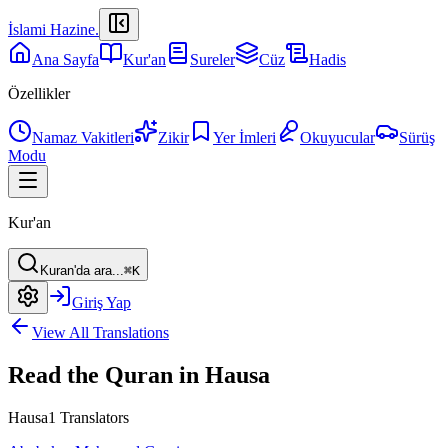
İslami Hazine
.
Ana Sayfa
Kur'an
Sureler
Cüz
Hadis
Özellikler
Namaz Vakitleri
Zikir
Yer İmleri
Okuyucular
Sürüş
Modu
Kur'an
Kuran'da ara...
⌘K
Giriş Yap
View All Translations
Read the Quran in Hausa
Hausa
1 Translators