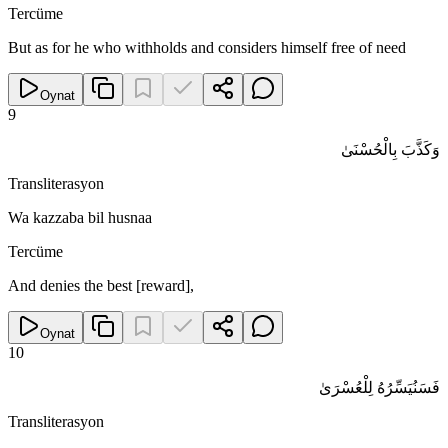
Tercüme
But as for he who withholds and considers himself free of need
Oynat
9
وَكَذَّبَ بِالْحُسْنَىٰ
Transliterasyon
Wa kazzaba bil husnaa
Tercüme
And denies the best [reward],
Oynat
10
فَسَنُيَسِّرُهُ لِلْعُسْرَىٰ
Transliterasyon