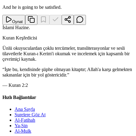
And he is going to be satisfied.
Oynat
İslami Hazine
.
Kuran Keşfedicisi
Ünlü okuyuculardan çoklu tercümeler, transliterasyonlar ve sesli
tilavetlerle Kuran-ı Kerim'i okumak ve incelemek için kapsamlı bir
çevrimiçi kaynak.
“
İşte bu, kendisinde şüphe olmayan kitaptır; Allah'a karşı gelmekten
sakınanlar için bir yol göstericidir.
”
—
Kuran 2:2
Hızlı Bağlantılar
Ana Sayfa
Surelere Göz At
Al-Fatihah
Ya-Sin
Al-Mulk