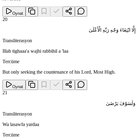
Oynat
20
إِلَّا ابْتِغَاءَ وَجْهِ رَبِّهِ الْأَعْلَىٰ
Transliterasyon
Illab tighaaa'a wajhi rabbihil a 'laa
Tercüme
But only seeking the countenance of his Lord, Most High.
Oynat
21
وَلَسَوْفَ يَرْضَىٰ
Transliterasyon
Wa lasawfa yardaa
Tercüme