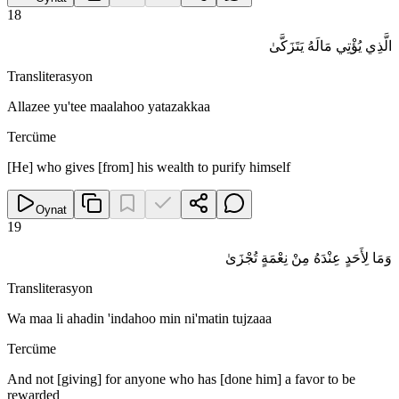
18
الَّذِي يُؤْتِي مَالَهُ يَتَزَكَّىٰ
Transliterasyon
Allazee yu'tee maalahoo yatazakkaa
Tercüme
[He] who gives [from] his wealth to purify himself
Oynat
19
وَمَا لِأَحَدٍ عِنْدَهُ مِنْ نِعْمَةٍ تُجْزَىٰ
Transliterasyon
Wa maa li ahadin 'indahoo min ni'matin tujzaaa
Tercüme
And not [giving] for anyone who has [done him] a favor to be
rewarded