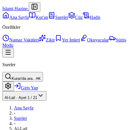
İslami Hazine
.
Ana Sayfa
Kur'an
Sureler
Cüz
Hadis
Özellikler
Namaz Vakitleri
Zikir
Yer İmleri
Okuyucular
Sürüş
Modu
Sureler
Kuran'da ara...
⌘K
Giriş Yap
Al-Lail
·
Ayet 1 / 21
Ana Sayfa
›
Sureler
›
Al-Lail