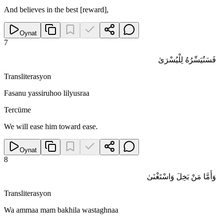
And believes in the best [reward],
Oynat
7
فَسَنُيَسِّرُهُ لِلْيُسْرَىٰ
Transliterasyon
Fasanu yassiruhoo lilyusraa
Tercüme
We will ease him toward ease.
Oynat
8
وَأَمَّا مَنْ بَخِلَ وَاسْتَغْنَىٰ
Transliterasyon
Wa ammaa mam bakhila wastaghnaa