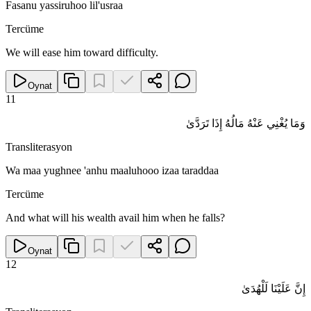
Fasanu yassiruhoo lil'usraa
Tercüme
We will ease him toward difficulty.
Oynat
11
وَمَا يُغْنِي عَنْهُ مَالُهُ إِذَا تَرَدَّىٰ
Transliterasyon
Wa maa yughnee 'anhu maaluhooo izaa taraddaa
Tercüme
And what will his wealth avail him when he falls?
Oynat
12
إِنَّ عَلَيْنَا لَلْهُدَىٰ