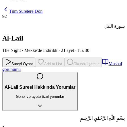
Tüm Surelere Dön
92
سورة الليل
Al-Lail
The Night
·
Mekke'de İndirildi
·
21 ayet
·
Juz 30
Mushaf
Sureyi Oynat
Add to List
Okundu İşaretle
görünümü
Al-Lail Suresi Hakkında Yorumlar
Genel ve ayete özel yorumlar
بِسْمِ اللَّهِ الرَّحْمَٰنِ الرَّحِيمِ