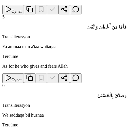
Oynat
5
فَأَمَّا مَنْ أَعْطَىٰ وَاتَّقَىٰ
Transliterasyon
Fa ammaa man a'taa wattaqaa
Tercüme
As for he who gives and fears Allah
Oynat
6
وَصَدَّقَ بِالْحُسْنَىٰ
Transliterasyon
Wa saddaqa bil husnaa
Tercüme