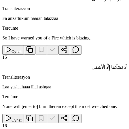
Transliterasyon
Fa anzartukum naaran talazzaa
Tercüme
So I have warned you of a Fire which is blazing.
Oynat
15
لَا يَصْلَاهَا إِلَّا الْأَشْقَى
Transliterasyon
Laa yaslaahaaa illal ashqaa
Tercüme
None will [enter to] burn therein except the most wretched one.
Oynat
16